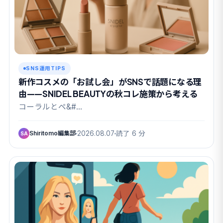
SNS運用TIPS
新作コスメの「お試し会」がSNSで話題になる理
由——SNIDEL BEAUTYの秋コレ施策から考える
コーラルとペ&#…
Shiritomo編集部
2026.08.07
読了 6 分
SA