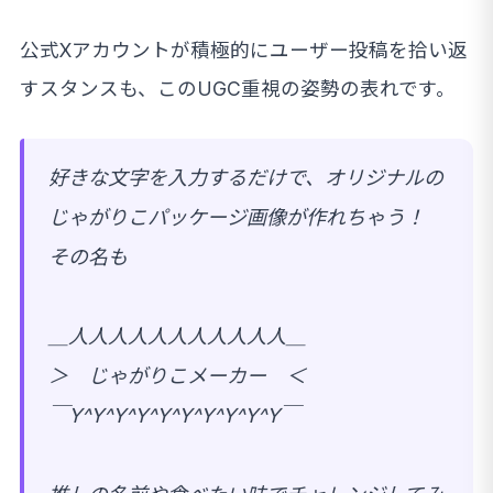
公式Xアカウントが積極的にユーザー投稿を拾い返
すスタンスも、このUGC重視の姿勢の表れです。
好きな文字を入力するだけで、オリジナルの
じゃがりこパッケージ画像が作れちゃう！
その名も
＿人人人人人人人人人人人＿
＞ じゃがりこメーカー ＜
￣Y^Y^Y^Y^Y^Y^Y^Y^Y^Y￣