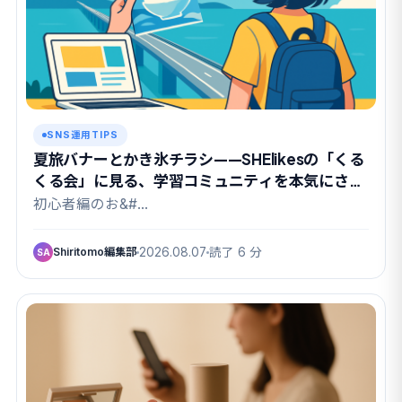
SNS運用TIPS
夏旅バナーとかき氷チラシ——SHElikesの「くる
くる会」に見る、学習コミュニティを本気にさせ
る課題設計
初心者編のお&#…
Shiritomo編集部
2026.08.07
読了 6 分
SA