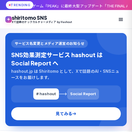
TRENDING
ム『PEAK』に最終大型アップデート「THE FINAL ASCENT」8月11日配
shiritomo SNS
Xで話題のテックカルチャーメディア by Hashout
サービス名変更とメディア運営のお知らせ
SNS効果測定サービス hashout は
Social Report へ
hashout.jp は Shiritomo として、Xで話題のAI・SNSニュ
ースをお届けします。
# hashout
Social Report
見てみる