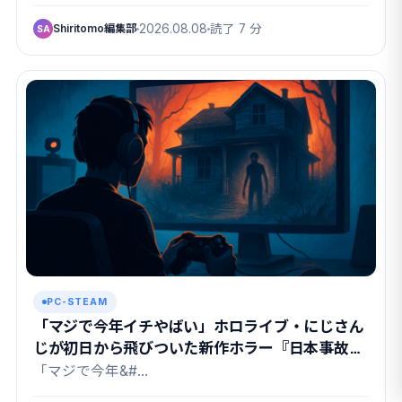
Shiritomo編集部
2026.08.08
読了 7 分
SA
PC-STEAM
「マジで今年イチやばい」ホロライブ・にじさん
じが初日から飛びついた新作ホラー『日本事故物
件監視協会3』の中身
「マジで今年&#…