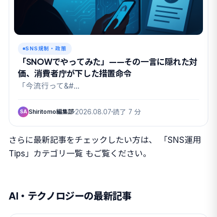
SNS規制・政策
「SNOWでやってみた」——その一言に隠れた対
価、消費者庁が下した措置命令
「今流行って&#…
Shiritomo編集部
2026.08.07
読了 7 分
SA
さらに最新記事をチェックしたい方は、
「SNS運用
Tips」カテゴリ一覧
もご覧ください。
AI・テクノロジーの最新記事