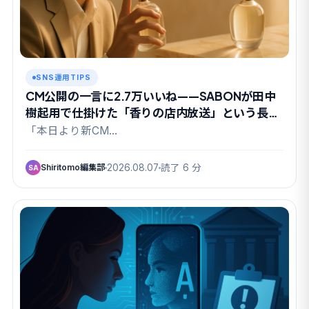
SNS運用TIPS
CM公開の一言に2.7万いいね——SABONが田中
樹起用で仕掛けた「香りの店内放送」という長期
戦
「本日より新CM…
Shiritomo編集部
2026.08.07
読了 6 分
SA