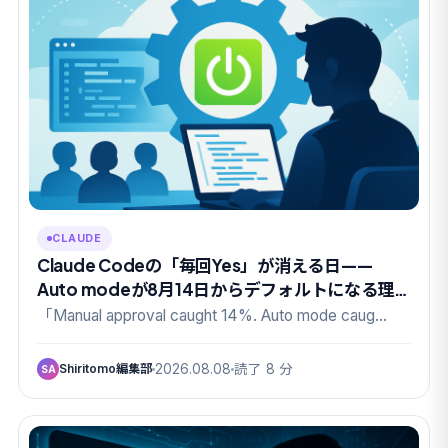
CLAUDE
Claude Codeの「毎回Yes」が消える日——
Auto modeが8月14日からデフォルトになる理
由
「Manual approval caught 14%. Auto mode caug…
Shiritomo編集部
2026.08.08
読了 8 分
SA