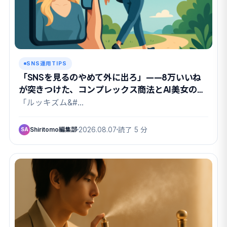
SNS運用TIPS
「SNSを見るのやめて外に出ろ」——8万いいね
が突きつけた、コンプレックス商法とAI美女の関
係
「ルッキズム&#…
Shiritomo編集部
2026.08.07
読了 5 分
SA