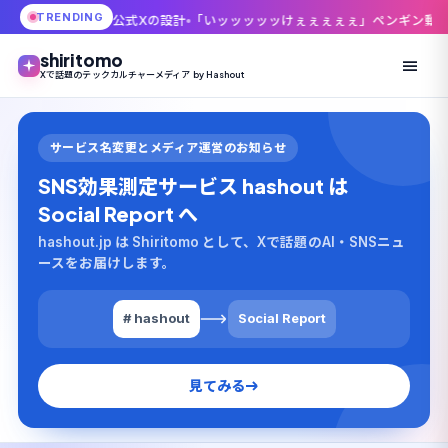
TRENDING
夜』公式Xの設計
「いッッッッッけぇぇぇぇぇ」ペンギン動画はなぜ761万イ
shiritomo
Xで話題のテックカルチャーメディア by Hashout
サービス名変更とメディア運営のお知らせ
SNS効果測定サービス hashout は
Social Report へ
hashout.jp は Shiritomo として、Xで話題のAI・SNSニュ
ースをお届けします。
# hashout
Social Report
見てみる