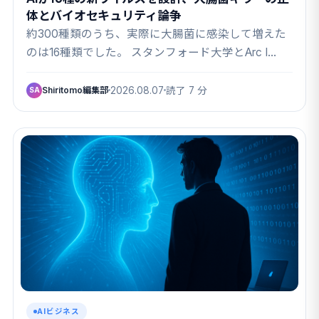
体とバイオセキュリティ論争
約300種類のうち、実際に大腸菌に感染して増えた
のは16種類でした。 スタンフォード大学とArc I…
Shiritomo編集部
2026.08.07
読了 7 分
SA
AIビジネス