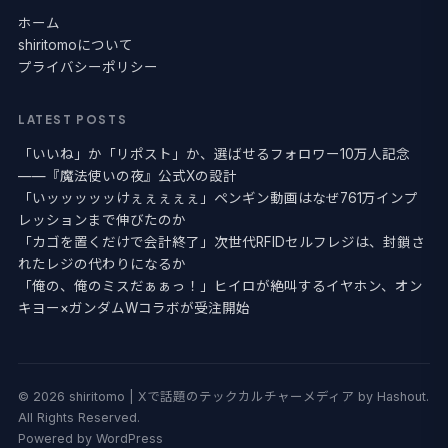
ホーム
shiritomoについて
プライバシーポリシー
LATEST POSTS
「いいね」か「リポスト」か、選ばせるフォロワー10万人記念
——『魔法使いの夜』公式Xの設計
「いッッッッッけぇぇぇぇぇ」ペンギン動画はなぜ761万インプ
レッションまで伸びたのか
「カゴを置くだけで会計終了」次世代RFIDセルフレジは、封鎖さ
れたレジの代わりになるか
「俺の、俺のミスだぁぁっ！」ヒイロが絶叫するイヤホン、オン
キヨー×ガンダムWコラボが受注開始
© 2026 shiritomo | Xで話題のテックカルチャーメディア by Hashout.
All Rights Reserved.
Powered by WordPress