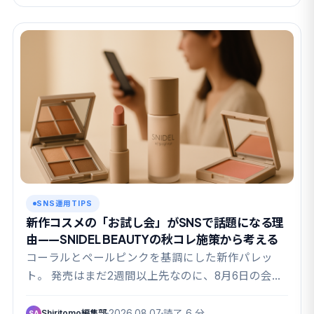
SNS運用TIPS
新作コスメの「お試し会」がSNSで話題になる理
由——SNIDEL BEAUTYの秋コレ施策から考える
コーラルとペールピンクを基調にした新作パレッ
ト。 発売はまだ2週間以上先なのに、8月6日の会場
ではす…
Shiritomo編集部
2026.08.07
読了 6 分
SA