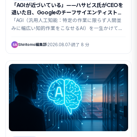
「AGIが近づいている」——ハサビス氏がCEOを
退いた日、Googleのチーフサイエンティストも
去った
「AGI（汎用人工知能：特定の作業に限らず人間並
みに幅広い知的作業をこなせるAI）を一生かけて追
いか…
Shiritomo編集部
2026.08.07
読了 8 分
SA