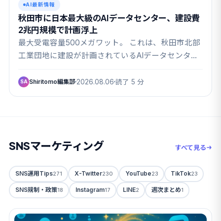
AI最新情報
秋田市に日本最大級のAIデータセンター、建設費
2兆円規模で計画浮上
最大受電容量500メガワット。 これは、秋田市北部
工業団地に建設が計画されているAIデータセンター
の…
Shiritomo編集部
2026.08.06
読了 5 分
SA
SNSマーケティング
すべて見る
SNS運用Tips
X-Twitter
YouTube
TikTok
271
230
23
23
SNS規制・政策
Instagram
LINE
週次まとめ
18
17
2
1