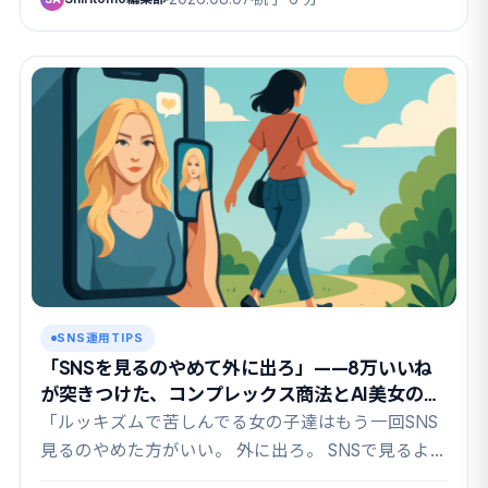
SNS運用TIPS
「SNSを見るのやめて外に出ろ」——8万いいね
が突きつけた、コンプレックス商法とAI美女の関
係
「ルッキズムで苦しんでる女の子達はもう一回SNS
見るのやめた方がいい。 外に出ろ。 SNSで見るよ
う…