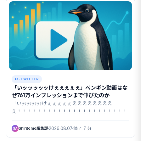
X-TWITTER
「いッッッッッけぇぇぇぇぇ」ペンギン動画はな
ぜ761万インプレッションまで伸びたのか
「いｯｯｯｯｯｯｯｯけぇぇぇぇぇええええええええ
え！！！！！！！！！！！！！！！！！！！！！！！！
Shiritomo編集部
2026.08.07
読了 7 分
SA