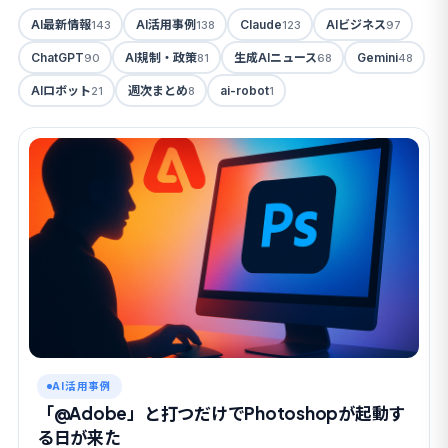
AI最新情報
AI活用事例
Claude
AIビジネス
143
138
123
97
ChatGPT
AI規制・政策
生成AIニュース
Gemini
90
81
68
48
AIロボット
週次まとめ
ai-robot
21
8
1
AI活用事例
「@Adobe」と打つだけでPhotoshopが起動す
る日が来た