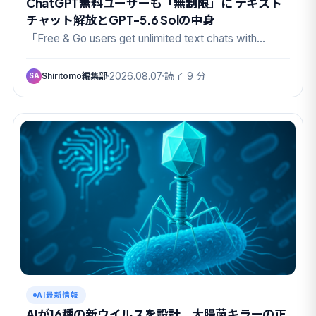
ChatGPT無料ユーザーも「無制限」に テキスト
チャット解放とGPT-5.6 Solの中身
「Free & Go users get unlimited text chats with…
Shiritomo編集部
2026.08.07
読了 9 分
SA
AI最新情報
AIが16種の新ウイルスを設計、大腸菌キラーの正