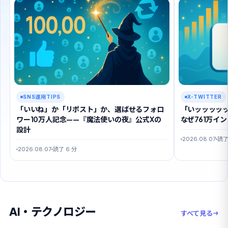
SNS運用TIPS
X-TWITTER
「いいね」か「リポスト」か、選ばせるフォロ
「いッッッッ
ワー10万人記念——『魔法使いの夜』公式Xの
なぜ761万イ
設計
2026.08.07
読了
2026.08.07
読了 6 分
AI・テクノロジー
すべて見る