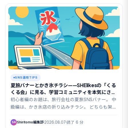
SNS運用TIPS
夏旅バナーとかき氷チラシ——SHElikesの「くる
くる会」に見る、学習コミュニティを本気にさせ
る課題設計
初心者編のお題は、旅行会社の夏旅SNSバナー。 中
級編は、かき氷店の折り込みチラシ。 どちらも架空
案…
Shiritomo編集部
2026.08.07
読了 6 分
SA