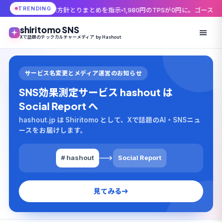
TRENDING
規制方針とりまとめを指示
1,980円のTPSが0円に。ゴーストリコン25周年
shiritomo SNS
Xで話題のテックカルチャーメディア by Hashout
サービス名変更とメディア運営のお知らせ
SNS効果測定サービス hashout は
Social Report へ
hashout.jp は Shiritomo として、Xで話題のAI・SNSニュ
ースをお届けします。
# hashout
Social Report
見てみる