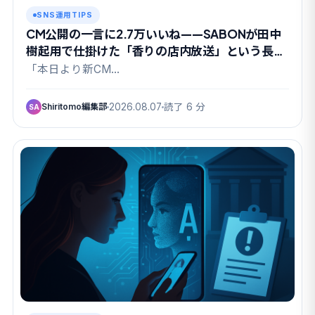
SNS運用TIPS
CM公開の一言に2.7万いいね——SABONが田中
樹起用で仕掛けた「香りの店内放送」という長期
戦
「本日より新CM…
Shiritomo編集部
2026.08.07
読了 6 分
SA