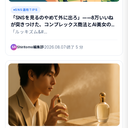
SNS運用TIPS
「SNSを見るのやめて外に出ろ」——8万いいね
が突きつけた、コンプレックス商法とAI美女の関
係
「ルッキズム&#…
Shiritomo編集部
2026.08.07
読了 5 分
SA