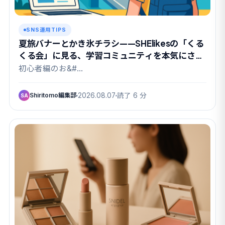
SNS運用TIPS
夏旅バナーとかき氷チラシ——SHElikesの「くる
くる会」に見る、学習コミュニティを本気にさせ
る課題設計
初心者編のお&#…
Shiritomo編集部
2026.08.07
読了 6 分
SA