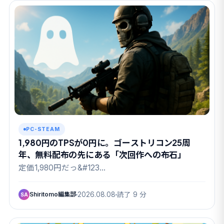
PC-STEAM
1,980円のTPSが0円に。ゴーストリコン25周
年、無料配布の先にある「次回作への布石」
定価1,980円だっ&#123…
Shiritomo編集部
2026.08.08
読了 9 分
SA