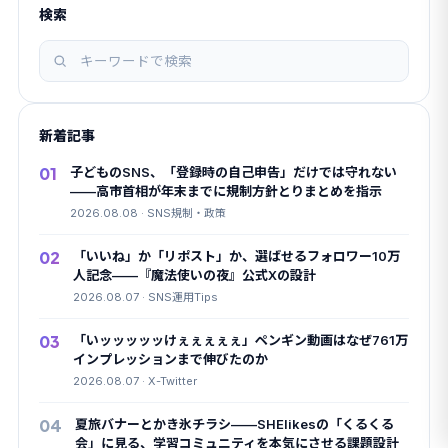
検索
記
事
を
新着記事
検
索
01
子どものSNS、「登録時の自己申告」だけでは守れない
——高市首相が年末までに規制方針とりまとめを指示
2026.08.08 · SNS規制・政策
02
「いいね」か「リポスト」か、選ばせるフォロワー10万
人記念——『魔法使いの夜』公式Xの設計
2026.08.07 · SNS運用Tips
03
「いッッッッッけぇぇぇぇぇ」ペンギン動画はなぜ761万
インプレッションまで伸びたのか
2026.08.07 · X-Twitter
04
夏旅バナーとかき氷チラシ——SHElikesの「くるくる
会」に見る、学習コミュニティを本気にさせる課題設計