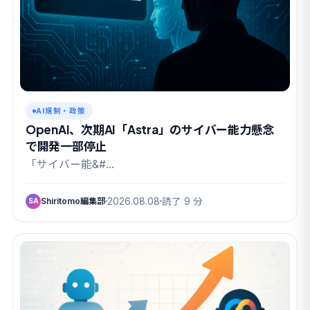
AI規制・政策
OpenAI、次期AI「Astra」のサイバー能力懸念
で開発一部停止
「サイバー能&#…
Shiritomo編集部
2026.08.08
読了 9 分
SA