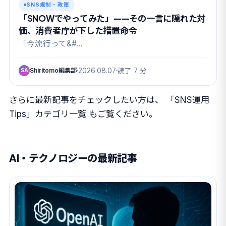
SNS規制・政策
「SNOWでやってみた」——その一言に隠れた対
価、消費者庁が下した措置命令
「今流行って&#…
Shiritomo編集部
2026.08.07
読了 7 分
SA
さらに最新記事をチェックしたい方は、
「SNS運用
Tips」カテゴリ一覧
もご覧ください。
AI・テクノロジーの最新記事