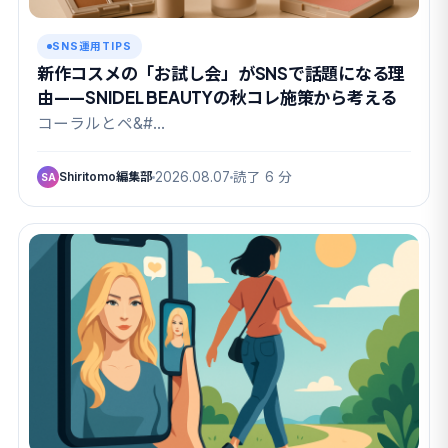
SNS運用TIPS
新作コスメの「お試し会」がSNSで話題になる理
由——SNIDEL BEAUTYの秋コレ施策から考える
コーラルとペ&#…
Shiritomo編集部
2026.08.07
読了 6 分
SA