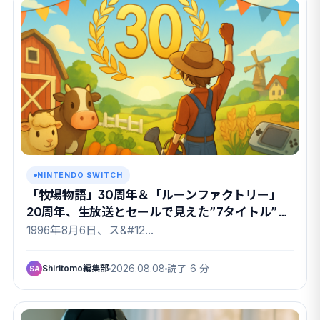
NINTENDO SWITCH
「牧場物語」30周年＆「ルーンファクトリー」
20周年、生放送とセールで見えた”7タイトル”の
顔ぶれ
1996年8月6日、ス&#12…
Shiritomo編集部
2026.08.08
読了 6 分
SA