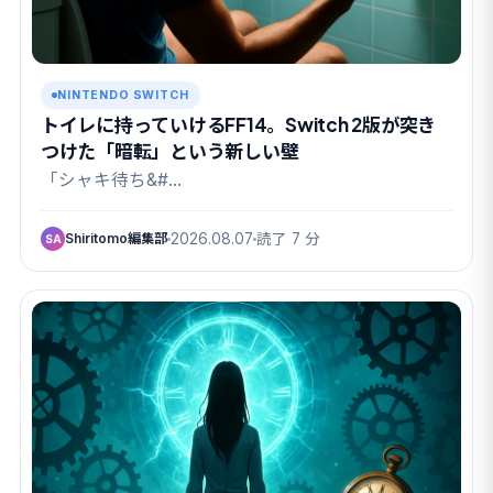
NINTENDO SWITCH
トイレに持っていけるFF14。Switch 2版が突き
つけた「暗転」という新しい壁
「シャキ待ち&#…
Shiritomo編集部
2026.08.07
読了 7 分
SA