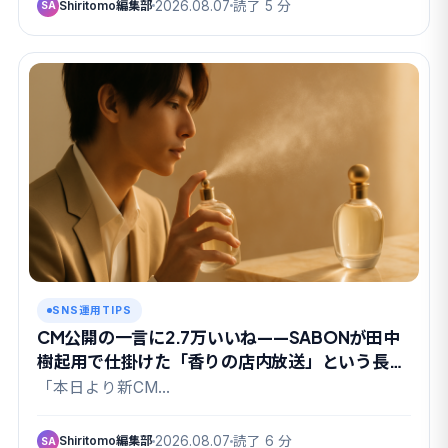
Shiritomo編集部
2026.08.07
読了 5 分
SA
SNS運用TIPS
CM公開の一言に2.7万いいね——SABONが田中
樹起用で仕掛けた「香りの店内放送」という長期
戦
「本日より新CM…
Shiritomo編集部
2026.08.07
読了 6 分
SA