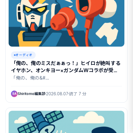
オーディオ
「俺の、俺のミスだぁぁっ！」ヒイロが絶叫する
イヤホン、オンキヨー×ガンダムWコラボが受注
開始
「俺の、俺の&#…
Shiritomo編集部
2026.08.07
読了 7 分
SA