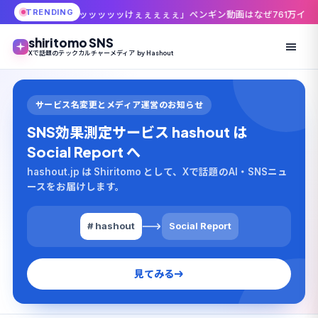
TRENDING
ッッッッけぇぇぇぇぇ」ペンギン動画はなぜ761万インプレッションまで伸び
shiritomo SNS
Xで話題のテックカルチャーメディア by Hashout
サービス名変更とメディア運営のお知らせ
SNS効果測定サービス hashout は
Social Report へ
hashout.jp は Shiritomo として、Xで話題のAI・SNSニュ
ースをお届けします。
# hashout
Social Report
見てみる