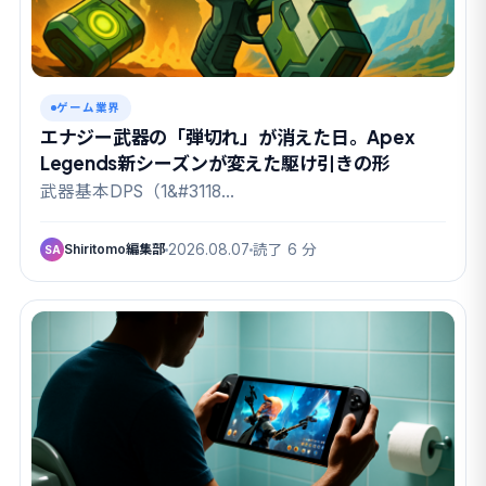
ゲーム業界
エナジー武器の「弾切れ」が消えた日。Apex
Legends新シーズンが変えた駆け引きの形
武器基本DPS（1&#3118…
Shiritomo編集部
2026.08.07
読了 6 分
SA