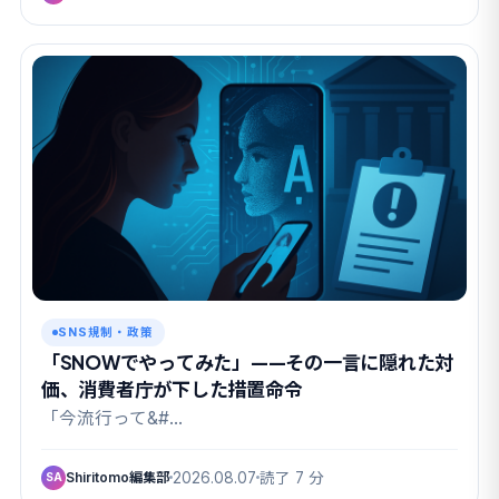
SNS規制・政策
「SNOWでやってみた」——その一言に隠れた対
価、消費者庁が下した措置命令
「今流行って&#…
Shiritomo編集部
2026.08.07
読了 7 分
SA