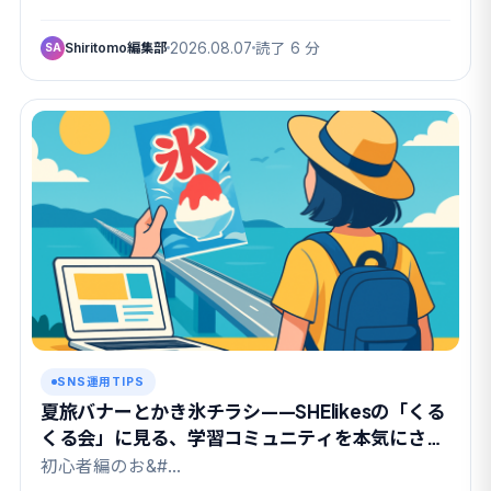
Shiritomo編集部
2026.08.07
読了 6 分
SA
SNS運用TIPS
夏旅バナーとかき氷チラシ——SHElikesの「くる
くる会」に見る、学習コミュニティを本気にさせ
る課題設計
初心者編のお&#…