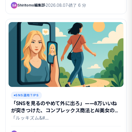
Shiritomo編集部
2026.08.07
読了 6 分
SA
SNS運用TIPS
「SNSを見るのやめて外に出ろ」——8万いいね
が突きつけた、コンプレックス商法とAI美女の関
係
「ルッキズム&#…