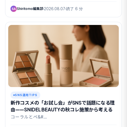
Shiritomo編集部
2026.08.07
読了 6 分
SA
SNS運用TIPS
新作コスメの「お試し会」がSNSで話題になる理
由——SNIDEL BEAUTYの秋コレ施策から考える
コーラルとペ&#…