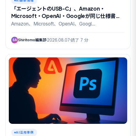
AI最新情報
「エージェントのUSB-C」、Amazon・
Microsoft・OpenAI・Googleが同じ仕様書に
名を連ねた
Amazon、Microsoft、OpenAI、Googl…
Shiritomo編集部
2026.08.07
読了 7 分
SA
AI活用事例