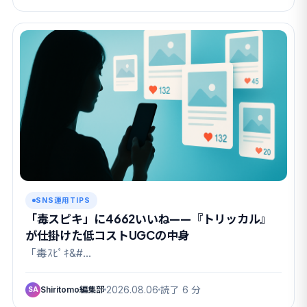
SNS運用TIPS
「毒スピキ」に4662いいね——『トリッカル』
が仕掛けた低コストUGCの中身
「毒ｽﾋﾟｷ&#…
Shiritomo編集部
2026.08.06
読了 6 分
SA