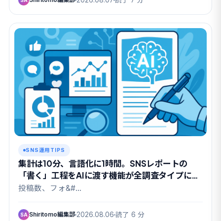
2026.08.07
読了 7 分
SNS運用TIPS
集計は10分、言語化に1時間。SNSレポートの
「書く」工程をAIに渡す機能が全調査タイプに広
がりました
投稿数、フォ&#…
Shiritomo編集部
2026.08.06
読了 6 分
SA