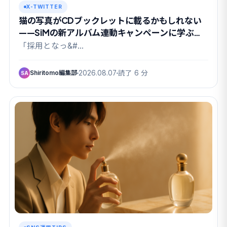
X-TWITTER
猫の写真がCDブックレットに載るかもしれない
——SiMの新アルバム連動キャンペーンに学ぶ
UGC設計
「採用となっ&#…
Shiritomo編集部
2026.08.07
読了 6 分
SA