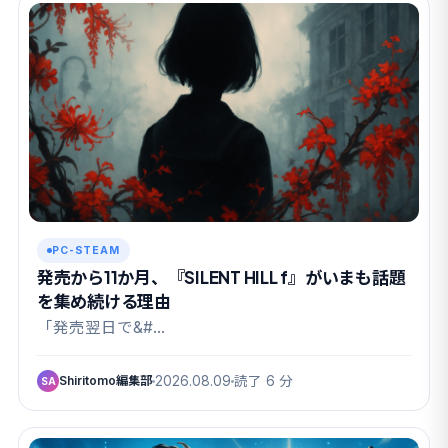
PC-STEAM
発売から11か月、『SILENT HILL f』がいまも話題
を集め続ける理由
「発売翌日で&#…
Shiritomo編集部
2026.08.09
読了 6 分
SA