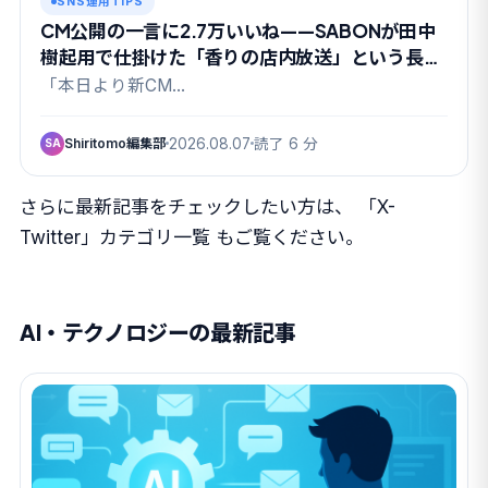
SNS運用TIPS
CM公開の一言に2.7万いいね——SABONが田中
樹起用で仕掛けた「香りの店内放送」という長期
戦
「本日より新CM…
Shiritomo編集部
2026.08.07
読了 6 分
SA
さらに最新記事をチェックしたい方は、
「X-
Twitter」カテゴリ一覧
もご覧ください。
AI・テクノロジーの最新記事