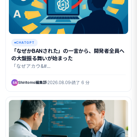
CHATGPT
「なぜかBANされた」の一言から、開発者全員へ
の大盤振る舞いが始まった
「なぜアカウ&#…
Shiritomo編集部
2026.08.09
読了 6 分
SA