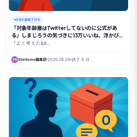
SNS運用TIPS
「対象年齢層はTwitterしてないのに公式があ
る」しまじろうの気づきに13万いいね、浮かび上
がった”親というパトロン”
「よく考えた&#…
Shiritomo編集部
2026.08.09
読了 6 分
SA