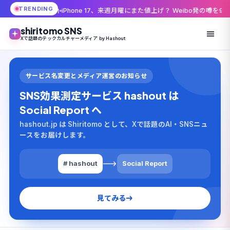
TRENDING
由
iPhone 17、来週月曜にまた値上げ？ Weibo発の噂を9to5Macが伝えた理
shiritomo SNS
Xで話題のテックカルチャーメディア by Hashout
サービス名変更とメディア運営のお知らせ
SNS効果測定サービス hashout は
Social Report へ
hashout.jp は Shiritomo として、Xで話題のAI・SNSニュ
ースをお届けします。
# hashout
Social Report
見てみる