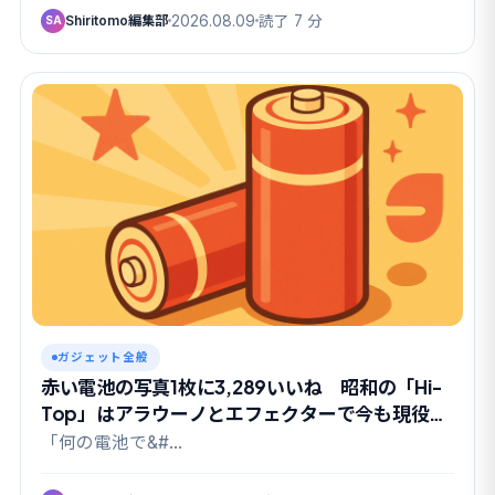
Shiritomo編集部
2026.08.09
読了 7 分
SA
ガジェット全般
赤い電池の写真1枚に3,289いいね 昭和の「Hi-
Top」はアラウーノとエフェクターで今も現役だ
った
「何の電池で&#…