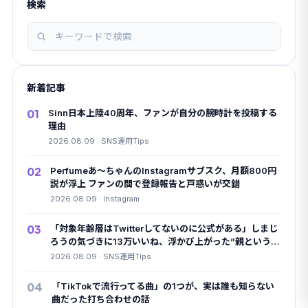
検索
記
事
を
新着記事
検
索
01
Sinn日本上陸40周年、ファンが自分の腕時計を投稿する
理由
2026.08.09 · SNS運用Tips
02
Perfumeあ〜ちゃんのInstagramサブスク、月額800円
説が浮上 ファンの間で登録報告と戸惑いが交錯
2026.08.09 · Instagram
03
「対象年齢層はTwitterしてないのに公式がある」しまじ
ろうの気づきに13万いいね、浮かび上がった”親というパ
トロン”
2026.08.09 · SNS運用Tips
04
「TikTokで流行ってる曲」の1つが、実は誰も知らない
曲だった打ち合わせの話