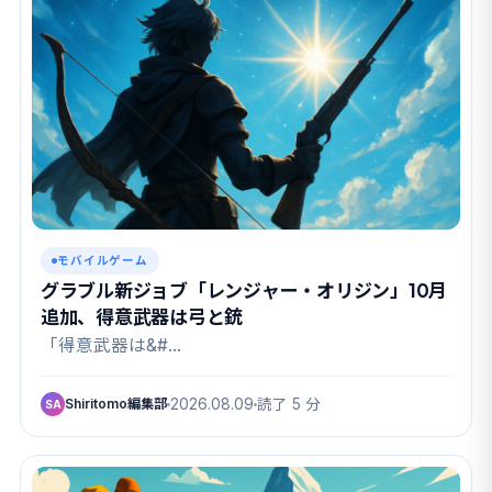
モバイルゲーム
グラブル新ジョブ「レンジャー・オリジン」10月
追加、得意武器は弓と銃
「得意武器は&#…
Shiritomo編集部
2026.08.09
読了 5 分
SA