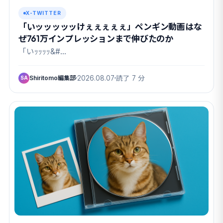
X-TWITTER
「いッッッッッけぇぇぇぇぇ」ペンギン動画はな
ぜ761万インプレッションまで伸びたのか
「いｯｯｯｯ&#…
Shiritomo編集部
2026.08.07
読了 7 分
SA