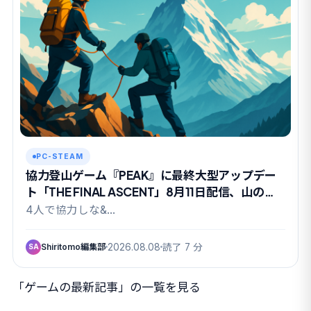
PC-STEAM
協力登山ゲーム『PEAK』に最終大型アップデー
ト「THE FINAL ASCENT」8月11日配信、山の日
に有終の美か
4人で協力しな&…
Shiritomo編集部
2026.08.08
読了 7 分
SA
「ゲームの最新記事」の一覧を見る