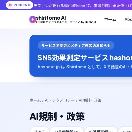
TRENDING
の話にカメラファンが揺れる理由
iPhone 17、来週月曜にまた値上げ？ Weib
shiritomo AI
ホーム
Abo
Xで話題のテックカルチャーメディア by Hashout
サービス名変更とメディア運営のお知らせ
SNS効果測定サービス hashout は
hashout.jp は Shiritomo として、Xで話題
ホーム
/
AI・テクノロジー
/
AI規制・政策
AI規制・政策
すべて
AI最新情報
AI活用事例
Clau
146
138