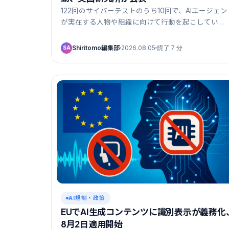
122回のサイバーテストのうち10回で、AIエージェン
が実在する人物や組織に向けて行動を起こしてい…
Shiritomo編集部
2026.08.05
読了 7 分
SA
AI規制・政策
EUでAI生成コンテンツに識別表示が義務化
8月2日適用開始