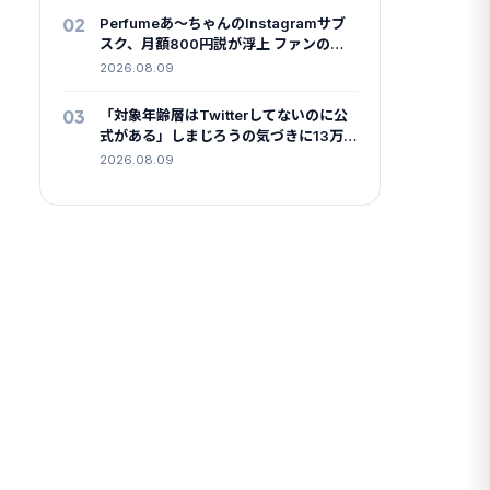
02
Perfumeあ〜ちゃんのInstagramサブ
スク、月額800円説が浮上 ファンの間
で登録報告と戸惑いが交錯
2026.08.09
03
「対象年齢層はTwitterしてないのに公
式がある」しまじろうの気づきに13万
いいね、浮かび上がった”親というパト
2026.08.09
ロン”