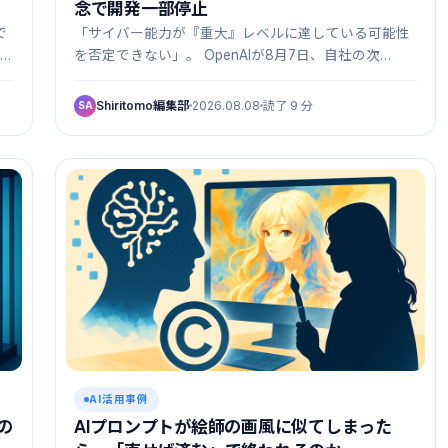
念で開発一部停止
で
「サイバー能力が『重大』レベルに達している可能性
を否定できない」。 OpenAIが8月7日、自社の次…
Shiritomo編集部
2026.08.08
読了 9 分
SA
AI活用事例
の
AIプロンプトが絵師の画風に似てしまった