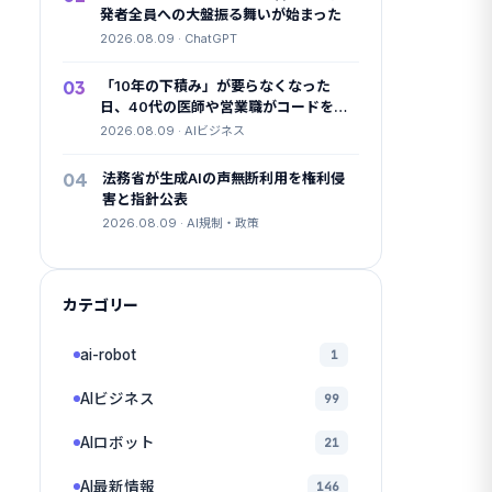
発者全員への大盤振る舞いが始まった
2026.08.09 · ChatGPT
03
「10年の下積み」が要らなくなった
日、40代の医師や営業職がコードを書
き始めた
2026.08.09 · AIビジネス
04
法務省が生成AIの声無断利用を権利侵
害と指針公表
2026.08.09 · AI規制・政策
カテゴリー
ai-robot
1
AIビジネス
99
AIロボット
21
AI最新情報
146