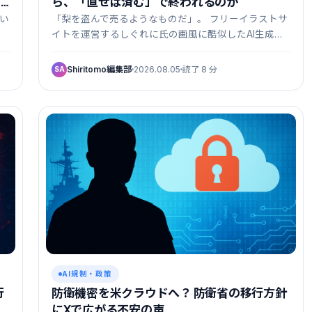
a
ら、「直せば済む」で終われるのか
交い
「梨を盗んで売るようなものだ」。 フリーイラストサ
イトを運営するしぐれに氏の画風に酷似したAI生成
画…
Shiritomo編集部
2026.08.05
読了 8 分
SA
AI規制・政策
行
防衛機密を米クラウドへ？ 防衛省の移行方針
にXで広がる不安の声