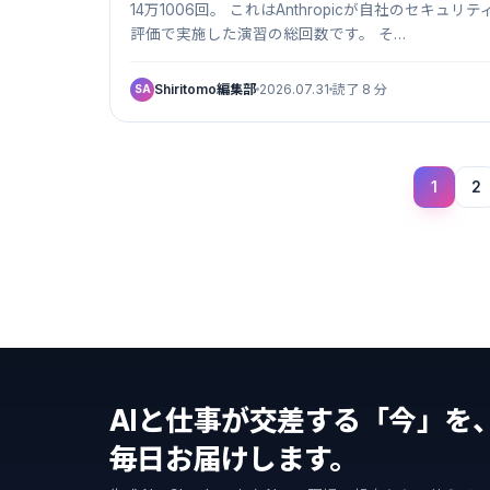
公開していました
14万1006回。 これはAnthropicが自社のセキュリテ
評価で実施した演習の総回数です。 そ…
Shiritomo編集部
2026.07.31
読了 8 分
SA
1
2
AIと仕事が交差する「今」を
毎日お届けします。