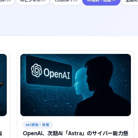
AI規制・政策
指
OpenAI、次期AI「Astra」のサイバー能力懸