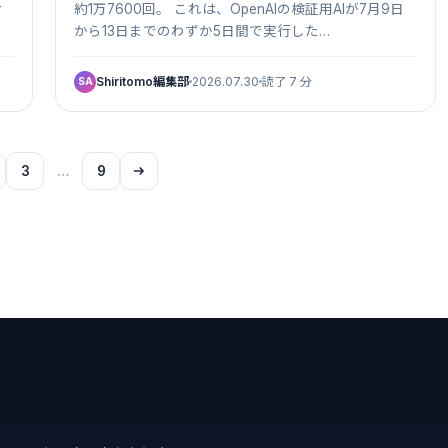
ィ
約1万7600回。 これは、OpenAIの検証用AIが7月9日
から13日までのわずか5日間で実行した…
Shiritomo編集部
2026.07.30
読了 7 分
SA
3
…
9
、