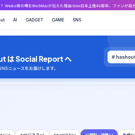
o発の噂を9to5Macが伝えた理由
Sinn日本上陸40周年、ファンが自分の腕時
ut
AI
GADGET
GAME
SNS
# hashou
 Social Report へ
のAI・SNSニュースをお届けします。
de
AIビジネス
ChatGPT
AI規制・政策
生成A
126
99
92
84