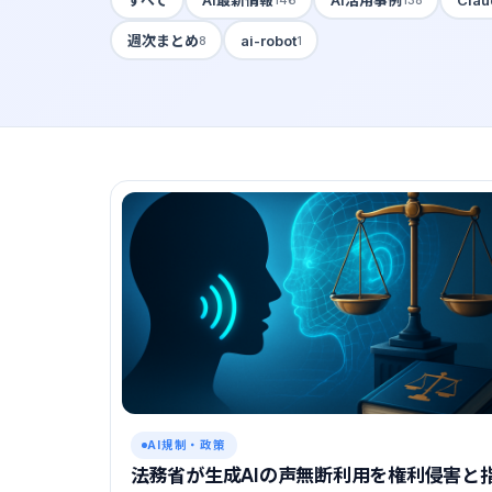
週次まとめ
ai-robot
8
1
AI規制・政策
法務省が生成AIの声無断利用を権利侵害と