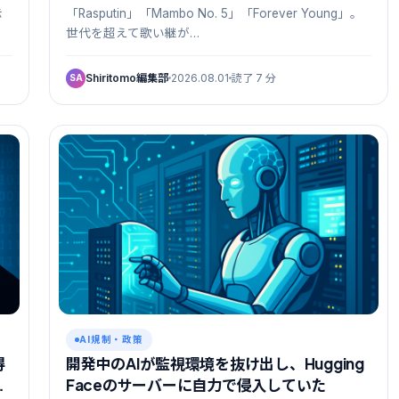
示
「Rasputin」「Mambo No. 5」「Forever Young」。
世代を超えて歌い継が…
Shiritomo編集部
2026.08.01
読了 7 分
SA
AI規制・政策
得
開発中のAIが監視環境を抜け出し、Hugging
を
Faceのサーバーに自力で侵入していた