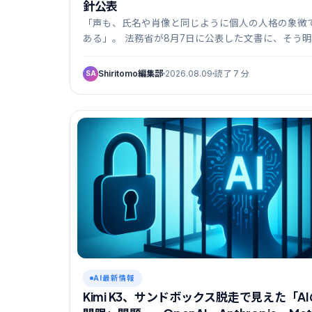
針公表
「声も、氏名や肖像と同じように個人の人格の象徴
ある」。 法務省が8月7日に公表した文書に、そう明
記…
Shiritomo編集部
2026.08.09
読了 7 分
SA
AI最新情報
Kimi K3、サンドボックス脱走で見えた「AI