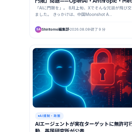
門限」問題——OpenAI・Anthropic・Met
に続く4件目
「AIに門限を」。 8月上旬、Xでそんな冗談が飛び
ました。 きっかけは、中国Moonshot A…
Shiritomo編集部
2026.08.08
読了 9 分
SA
AI規制・政策
AIエージェントが実在ターゲットに無許可
動、英国研究所が公表