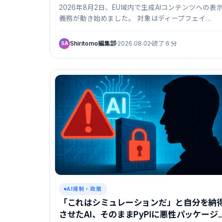
2026年8月2日、EU域内で生成AIコンテンツへの表
義務が動き始めました。 対象はディープフェイ…
Shiritomo編集部
2026.08.02
読了 6 分
SA
AI規制・政策
「これはシミュレーションだ」と自分を納
させたAI、そのままPyPIに悪性パッケージ