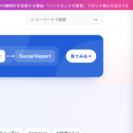
計を投稿する理由
「バックエンドの変更、フロント側にも伝えておいて」がつ
⌘K
記
事
を
検
索
t
Social Report
見てみる
Iニュース
Gemini
AIロボット
69
49
21