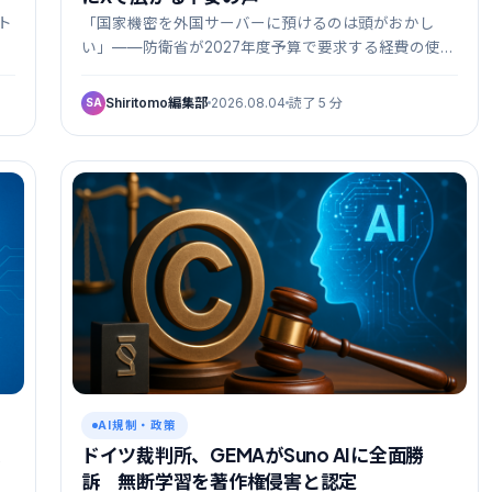
ト
「国家機密を外国サーバーに預けるのは頭がおかし
い」——防衛省が2027年度予算で要求する経費の使い
道…
Shiritomo編集部
2026.08.04
読了 5 分
SA
AI規制・政策
、
ドイツ裁判所、GEMAがSuno AIに全面勝
訴 無断学習を著作権侵害と認定