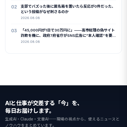
02
支部でバズった後に匿名箱を置いたら反応が0件だった、
という投稿がなぜ刺さるのか
2026.08.08
03
「45,000円が1日で30万円に」——高市総理の偽サイト
詐欺を機に、政府7府省庁がSNS広告に”本人確認”を要
請
2026.08.08
AIと仕事が交差する「今」を、
毎日お届けします。
生成AI・Claude・文章AI──現場の視点から、使えるニュースと
ノウハウをまとめています。