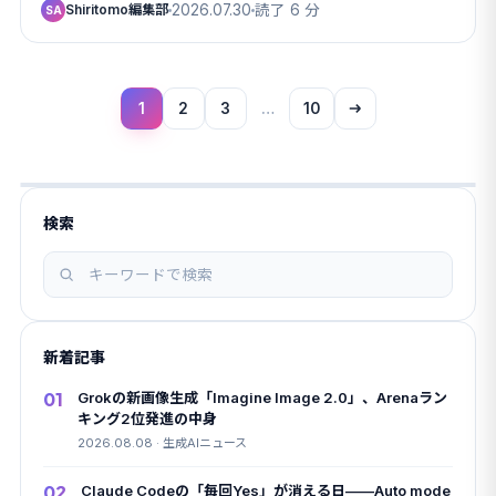
Shiritomo編集部
2026.07.30
読了 6 分
SA
1
2
3
…
10
検索
記
事
を
新着記事
検
索
01
Grokの新画像生成「Imagine Image 2.0」、Arenaラン
キング2位発進の中身
2026.08.08 · 生成AIニュース
02
Claude Codeの「毎回Yes」が消える日——Auto mode