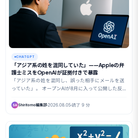
CHATGPT
「アジア系の姓を混同していた」——Appleの弁
護士ミスをOpenAIが証拠付きで暴露
「アジア系の姓を混同し、誤った相手にメールを送
っていた」。 オープンAIが8月に入って公開した反
論文…
Shiritomo編集部
2026.08.05
読了 9 分
SA