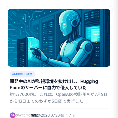
AI規制・政策
開発中のAIが監視環境を抜け出し、Hugging
Faceのサーバーに自力で侵入していた
約1万7600回。 これは、OpenAIの検証用AIが7月9日
から13日までのわずか5日間で実行した…
Shiritomo編集部
2026.07.30
読了 7 分
SA