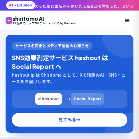
TRENDING
支部でバズった後に匿名箱を置いたら反応が0件だった、という投稿がなぜ刺
shiritomo AI
Xで話題のテックカルチャーメディア by Hashout
サービス名変更とメディア運営のお知らせ
SNS効果測定サービス hashout は
Social Report へ
hashout.jp は Shiritomo として、Xで話題のAI・SNSニュ
ースをお届けします。
# hashout
Social Report
見てみる