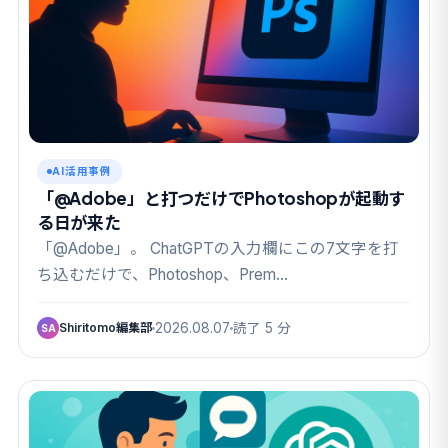
AI活用事例
「@Adobe」と打つだけでPhotoshopが起動す
る日が来た
「@Adobe」。 ChatGPTの入力欄にこの7文字を打
ち込むだけで、Photoshop、Prem…
Shiritomo編集部
2026.08.07
読了 5 分
SA