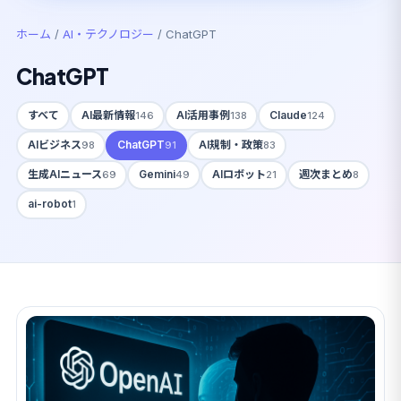
ホーム
/
AI・テクノロジー
/
ChatGPT
ChatGPT
すべて
AI最新情報
AI活用事例
Claude
146
138
124
AIビジネス
ChatGPT
AI規制・政策
98
91
83
生成AIニュース
Gemini
AIロボット
週次まとめ
69
49
21
8
ai-robot
1