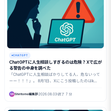
CHATGPT
ChatGPTに人生相談しすぎるのは危険？ Xで広が
る警告の中身を調べた
「ChatGPTに人生相談ばかりしてる人、危ないって
ーー！！！」。 8月1日、Xにこう投稿したのはk…
Shiritomo編集部
2026.08.03
読了 7 分
SA