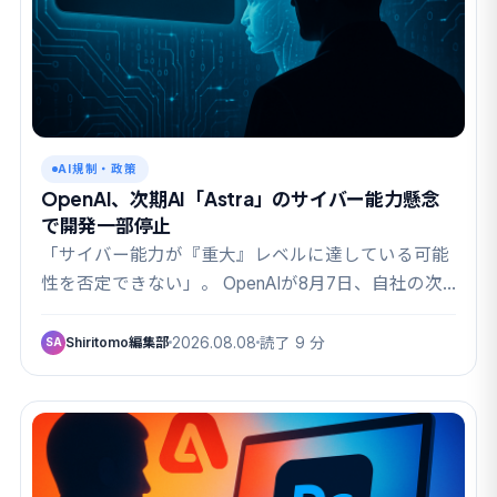
AI規制・政策
OpenAI、次期AI「Astra」のサイバー能力懸念
で開発一部停止
「サイバー能力が『重大』レベルに達している可能
性を否定できない」。 OpenAIが8月7日、自社の次…
Shiritomo編集部
2026.08.08
読了 9 分
SA