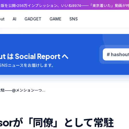
ンプレッション、いいね8974——「東京着いた」動画が呼んだVRヘッドセッ
ut
AI
GADGET
GAME
SNS
# hashou
 Social Report へ
のAI・SNSニュースをお届けします。
NotionにClaudeとCursorが「同僚」として常駐——@メンション一つで動くAIチームの衝撃
Cursorが「同僚」として常駐