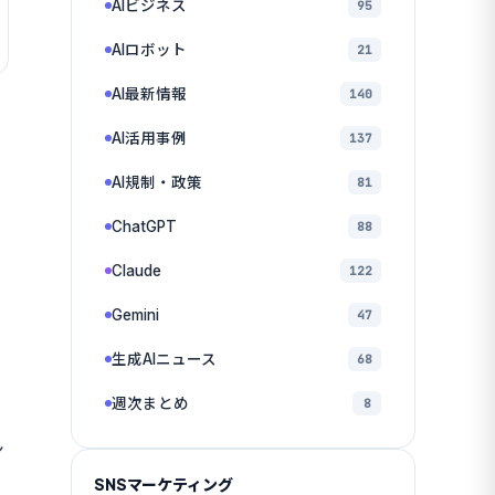
AIビジネス
95
AIロボット
21
AI最新情報
140
AI活用事例
137
AI規制・政策
81
ChatGPT
88
Claude
122
Gemini
47
生成AIニュース
68
週次まとめ
8
ン
SNSマーケティング