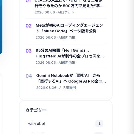
01
ZEALSの人型ロボ「D1」、なぜ二足歩
行をやめたのか 500万円で見えた”準国
産”の勝算
2026.08.06 · AIロボット
02
Metaが初のAIコーディングエージェン
ト「Muse Code」ベータ版を公開
2026.08.06 · AI最新情報
03
95分のAI映画「Hell Grind」、
Higgsfield AIが制作の全プロセスを無
料公開
2026.08.06 · AI最新情報
04
Gemini Notebookが「読むAI」から
「実行するAI」へ Google AI Pro全ユ
ーザー展開で変わったこと
2026.08.06 · AI活用事例
カテゴリー
ai-robot
1