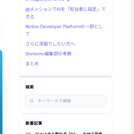
@メンションでAIを「担当者に指定」で
きる
Notion Developer Platformの一部とし
て
さらに深掘りしたい方へ
Shiritomo編集部の考察
まとめ
検索
記
事
を
検
新着記事
索