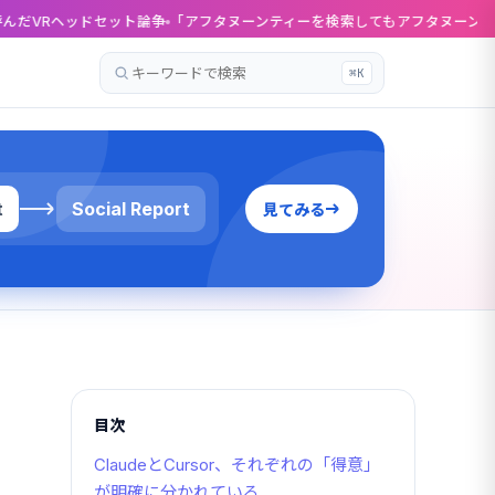
ト論争
「アフタヌーンティーを検索してもアフタヌーンティーに辿り着けない」
⌘K
記
事
を
検
索
t
Social Report
見てみる
目次
ClaudeとCursor、それぞれの「得意」
が明確に分かれている