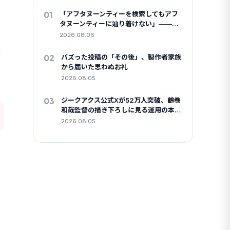
01
「アフタヌーンティーを検索してもアフ
タヌーンティーに辿り着けない」——
4.3万いいねが共感したX検索のクセ
2026.08.06
違
02
バズった投稿の「その後」、製作者家族
から届いた思わぬお礼
2026.08.05
03
ジークアクス公式Xが52万人突破、鶴巻
和哉監督の描き下ろしに見る運用の本気
度
2026.08.05
、