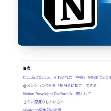
目次
ClaudeとCursor、それぞれの「得意」が明確に分
@メンションでAIを「担当者に指定」できる
Notion Developer Platformの一部として
さらに深掘りしたい方へ
Shiritomo編集部の考察