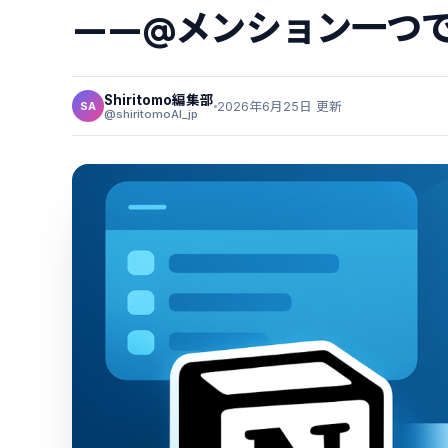
——@メンション一つで
Shiritomo編集部
2026年6月25日 更新
SA
@shiritomoAI_jp