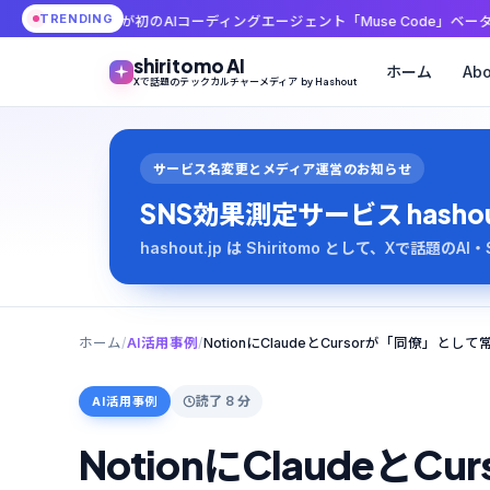
TRENDING
aが初のAIコーディングエージェント「Muse Code」ベータ版を公開
256万イ
shiritomo AI
ホーム
Abo
Xで話題のテックカルチャーメディア by Hashout
サービス名変更とメディア運営のお知らせ
SNS効果測定サービス hashout は
hashout.jp は Shiritomo として、Xで話題
ホーム
/
AI活用事例
/
読了 8 分
AI活用事例
NotionにClaudeと