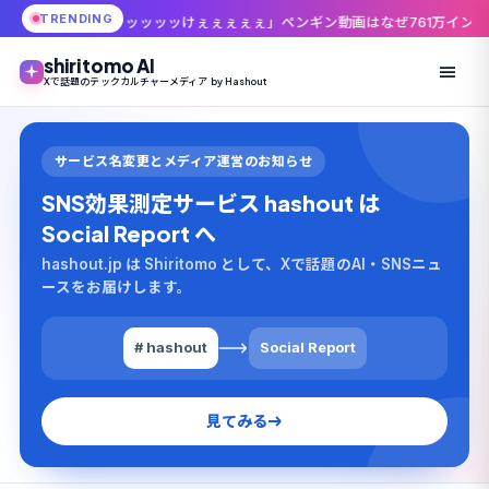
TRENDING
ッッッけぇぇぇぇぇ」ペンギン動画はなぜ761万インプレッションまで伸びた
shiritomo AI
Xで話題のテックカルチャーメディア by Hashout
サービス名変更とメディア運営のお知らせ
SNS効果測定サービス hashout は
Social Report へ
hashout.jp は Shiritomo として、Xで話題のAI・SNSニュ
ースをお届けします。
# hashout
Social Report
見てみる