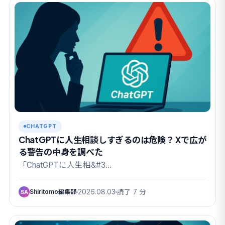
CHATGPT
ChatGPTに人生相談しすぎるのは危険？ Xで広が
る警告の中身を調べた
「ChatGPTに人生相&#3…
Shiritomo編集部
2026.08.03
読了 7 分
SA