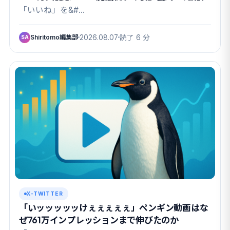
「いいね」を&#…
Shiritomo編集部
2026.08.07
読了 6 分
SA
X-TWITTER
「いッッッッッけぇぇぇぇぇ」ペンギン動画はな
ぜ761万インプレッションまで伸びたのか