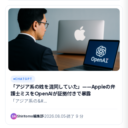
CHATGPT
「アジア系の姓を混同していた」——Appleの弁
護士ミスをOpenAIが証拠付きで暴露
「アジア系の&#…
Shiritomo編集部
2026.08.05
読了 9 分
SA