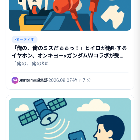
オーディオ
「俺の、俺のミスだぁぁっ！」ヒイロが絶叫する
イヤホン、オンキヨー×ガンダムWコラボが受注
開始
「俺の、俺の&#…
Shiritomo編集部
2026.08.07
読了 7 分
SA