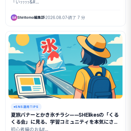
「いｯｯｯｯ&#…
Shiritomo編集部
2026.08.07
読了 7 分
SA
SNS運用TIPS
夏旅バナーとかき氷チラシ——SHElikesの「くる
くる会」に見る、学習コミュニティを本気にさせ
る課題設計
初心者編のお&#…