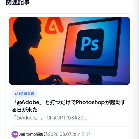
関連記事
AI活用事例
「@Adobe」と打つだけでPhotoshopが起動す
る日が来た
「@Adobe」。 ChatGPTの&#20…
Shiritomo編集部
2026.08.07
読了 5 分
SA