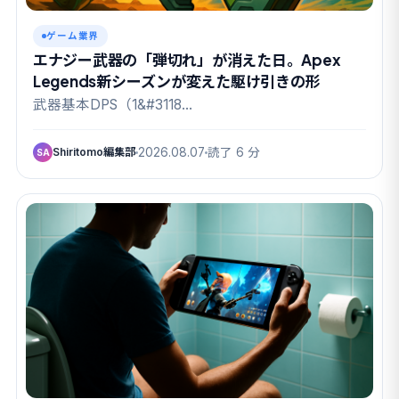
ゲーム業界
エナジー武器の「弾切れ」が消えた日。Apex
Legends新シーズンが変えた駆け引きの形
武器基本DPS（1&#3118…
Shiritomo編集部
2026.08.07
読了 6 分
SA