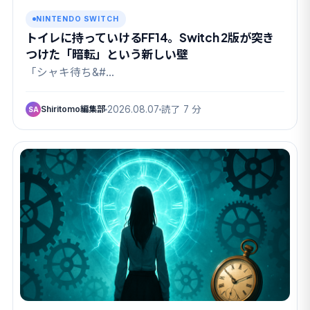
NINTENDO SWITCH
トイレに持っていけるFF14。Switch 2版が突き
つけた「暗転」という新しい壁
「シャキ待ち&#…
Shiritomo編集部
2026.08.07
読了 7 分
SA