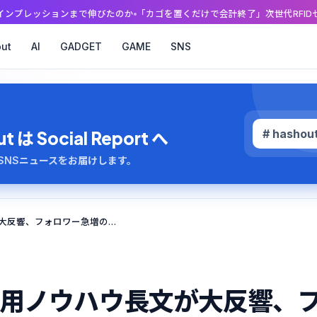
伸びたのか
「カゴを置くだけで会計終了」次世代RFIDセルフレジは、封鎖
ut
AI
GADGET
GAME
SNS
# hashou
 Social Report へ
のAI・SNSニュースをお届けします。
元警察官ぱうう氏のX運用ノウハウ長文が大反響、フォロワー急増の秘訣公開
運用ノウハウ長文が大反響、