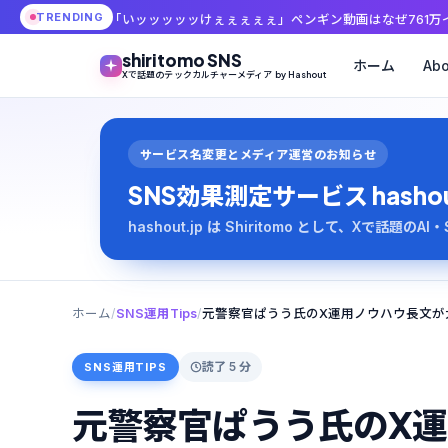
TRENDING
いッッッッッけぇぇぇぇぇ」ペンギン動画はなぜ761万インプレッションまで
shiritomo SNS
ホーム
Abo
Xで話題のテックカルチャーメディア by Hashout
サービス名変更とメディア運営のお知らせ
SNS効果測定サービス hashout は
hashout.jp は Shiritomo として、Xで話題
ホーム
/
SNS運用Tips
/
読了 5 分
SNS運用TIPS
元警察官ぱうう氏のX