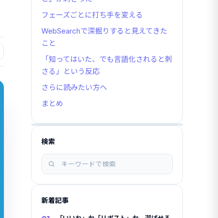
フェーズごとに打ち手を変える
WebSearchで深掘りすると見えてきた
こと
「知ってはいた、でも言語化されると刺
さる」という反応
さらに読みたい方へ
まとめ
検索
記
事
を
検
新着記事
索