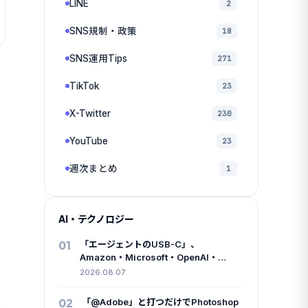
LINE
2
SNS規制・政策
18
SNS運用Tips
271
る
TikTok
23
X-Twitter
230
YouTube
23
週次まとめ
1
AI・テクノロジー
ワ
01
「エージェントのUSB-C」、
Amazon・Microsoft・OpenAI・
Googleが同じ仕様書に名を連ねた
2026.08.07
02
「@Adobe」と打つだけでPhotoshop