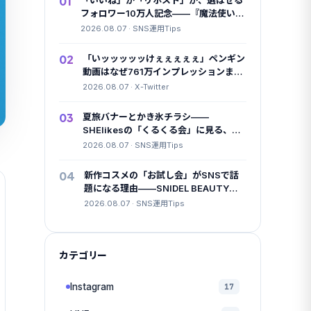
01
「いいね」か「リポスト」か、選ばせる
フォロワー10万人記念——『魔法使いの
夜』公式Xの設計
2026.08.07 · SNS運用Tips
02
「いッッッッッけぇぇぇぇぇ」ペンギン
動画はなぜ761万インプレッションまで
伸びたのか
2026.08.07 · X-Twitter
03
夏旅バナーとかき氷チラシ——
SHElikesの「くるくる会」に見る、学
習コミュニティを本気にさせる課題設計
2026.08.07 · SNS運用Tips
04
新作コスメの「お試し会」がSNSで話
題になる理由——SNIDEL BEAUTYの
秋コレ施策から考える
2026.08.07 · SNS運用Tips
カテゴリー
Instagram
17