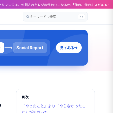
されたレジの代わりになるか
「俺の、俺のミスだぁぁっ！」ヒイロが絶叫する
⌘K
記
事
を
検
索
t
Social Report
見てみる
目次
フ
「やったこと」より「やらなかったこ
と」が刺さった