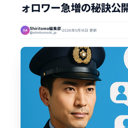
ォロワー急増の秘訣公
Shiritomo編集部
2026年5月16日 更新
SA
@shiritomoAI_jp