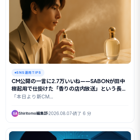
SNS運用TIPS
CM公開の一言に2.7万いいね——SABONが田中
樹起用で仕掛けた「香りの店内放送」という長期
戦
「本日より新CM…
Shiritomo編集部
2026.08.07
読了 6 分
SA