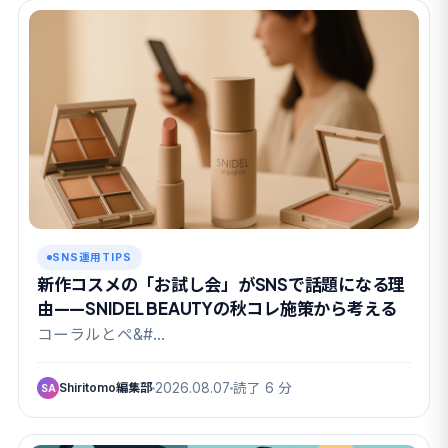
SNS運用TIPS
新作コスメの「お試し会」がSNSで話題になる理
由——SNIDEL BEAUTYの秋コレ施策から考える
コーラルとペ&#…
Shiritomo編集部
2026.08.07
読了 6 分
SA