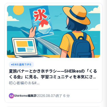
SNS運用TIPS
夏旅バナーとかき氷チラシ——SHElikesの「くる
くる会」に見る、学習コミュニティを本気にさせ
る課題設計
初心者編のお&#…
Shiritomo編集部
2026.08.07
読了 6 分
SA