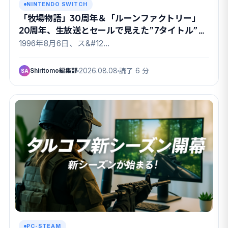
NINTENDO SWITCH
「牧場物語」30周年＆「ルーンファクトリー」
20周年、生放送とセールで見えた”7タイトル”の
顔ぶれ
1996年8月6日、ス&#12…
Shiritomo編集部
2026.08.08
読了 6 分
SA
PC-STEAM