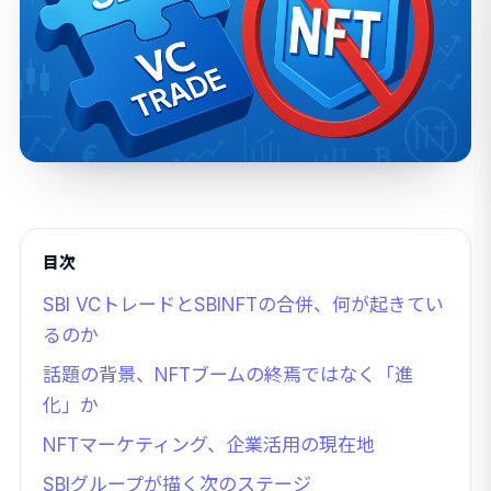
目次
SBI VCトレードとSBINFTの合併、何が起きてい
るのか
話題の背景、NFTブームの終焉ではなく「進
化」か
NFTマーケティング、企業活用の現在地
SBIグループが描く次のステージ