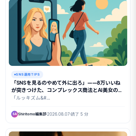
SNS運用TIPS
「SNSを見るのやめて外に出ろ」——8万いいね
が突きつけた、コンプレックス商法とAI美女の関
係
「ルッキズム&#…
Shiritomo編集部
2026.08.07
読了 5 分
SA