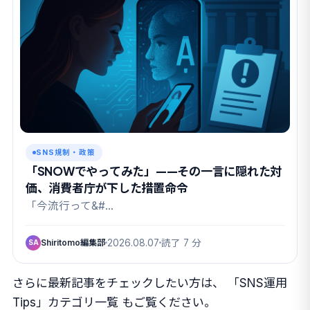
SNS規制・政策
「SNOWでやってみた」——その一言に隠れた対
価、消費者庁が下した措置命令
「今流行って&#…
Shiritomo編集部
2026.08.07
読了 7 分
SA
さらに最新記事をチェックしたい方は、
「SNS運用
Tips」カテゴリ一覧
もご覧ください。