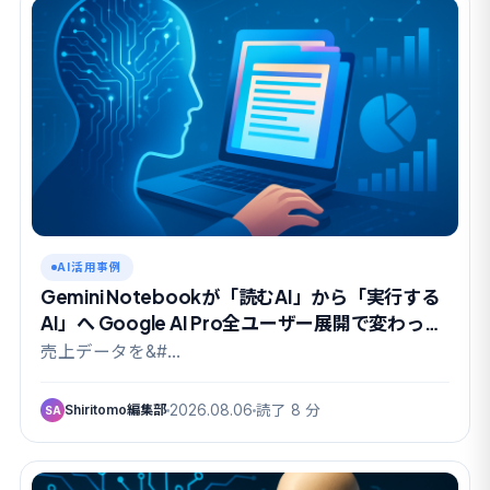
AI活用事例
Gemini Notebookが「読むAI」から「実行する
AI」へ Google AI Pro全ユーザー展開で変わった
こと
売上データを&#…
Shiritomo編集部
2026.08.06
読了 8 分
SA