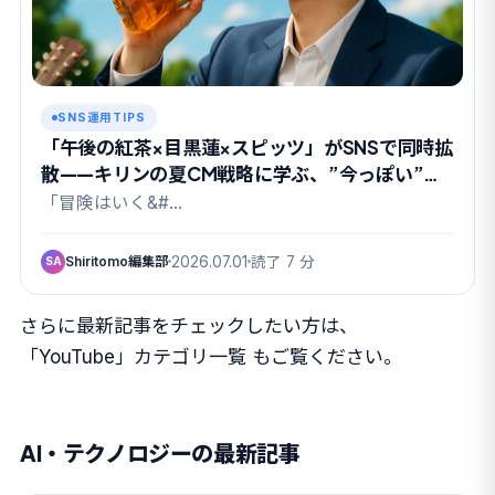
SNS運用TIPS
「午後の紅茶×目黒蓮×スピッツ」がSNSで同時拡
散——キリンの夏CM戦略に学ぶ、”今っぽい”ブ
ランド体験の設計図
「冒険はいく&#…
Shiritomo編集部
2026.07.01
読了 7 分
SA
さらに最新記事をチェックしたい方は、
「YouTube」カテゴリ一覧
もご覧ください。
AI・テクノロジーの最新記事