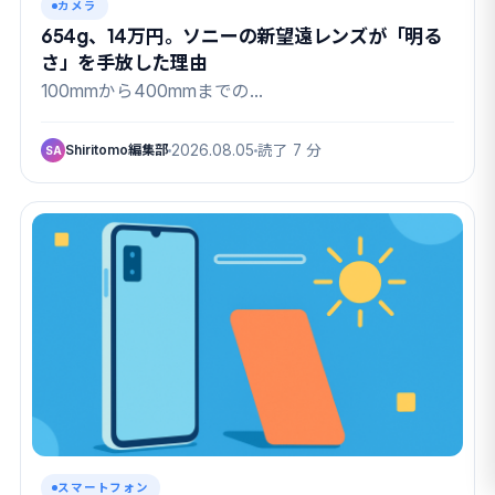
カメラ
654g、14万円。ソニーの新望遠レンズが「明る
さ」を手放した理由
100mmから400mmまでの…
Shiritomo編集部
2026.08.05
読了 7 分
SA
スマートフォン