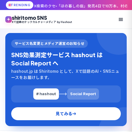
TRENDING
X検索のクセ
「ほの暮しの庭」発売4日で10万本、村の掟を破ったのはプレイ
shiritomo SNS
Xで話題のテックカルチャーメディア by Hashout
サービス名変更とメディア運営のお知らせ
SNS効果測定サービス hashout は
Social Report へ
hashout.jp は Shiritomo として、Xで話題のAI・SNSニュ
ースをお届けします。
# hashout
Social Report
見てみる