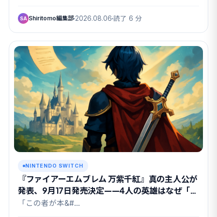
Shiritomo編集部
2026.08.06
読了 6 分
SA
NINTENDO SWITCH
『ファイアーエムブレム 万紫千紅』真の主人公が
発表、9月17日発売決定——4人の英雄はなぜ「も
ういない」のか
「この者が本&#…