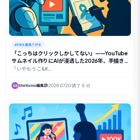
SNS運用TIPS
「こっちはクリックしかしてない」——YouTube
サムネイル作りにAIが浸透した2026年、手描き
派との攻防
「いやもうこ&#…
Shiritomo編集部
2026.07.20
読了 6 分
SA