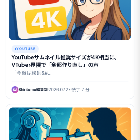
YOUTUBE
YouTubeサムネイル推奨サイズが4K相当に、
VTuber界隈で「全部作り直し」の声
「今後は絵師&#…
Shiritomo編集部
2026.07.27
読了 7 分
SA