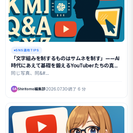
SNS運用TIPS
「文字組みを制するものはサムネを制す」——AI
時代にあえて基礎を鍛えるYouTuberたちの真剣
勝負
同じ写真、同&#…
Shiritomo編集部
2026.07.30
読了 6 分
SA