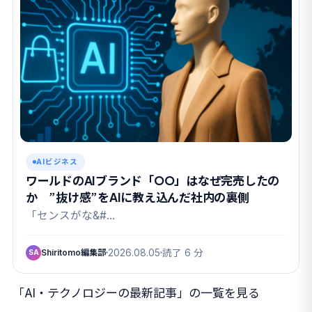
AIビジネス
ワールドのAIブランド「OO」はなぜ完売したの
か ”抜け感”をAIに教え込んだ社内の裏側
「センスがな&#…
Shiritomo編集部
2026.08.05
読了 6 分
SA
「AI・テクノロジーの最新記事」の一覧を見る