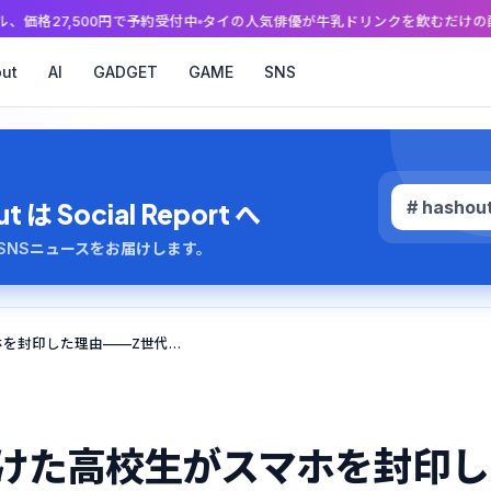
円で予約受付中
タイの人気俳優が牛乳ドリンクを飲むだけの配信に、なぜファ
ut
AI
GADGET
GAME
SNS
# hashou
 Social Report へ
のAI・SNSニュースをお届けします。
Instagramを9時間見続けた高校生がスマホを封印した理由——Z世代に広がる「アテンション・デトックス」とは
間見続けた高校生がスマホを封印し