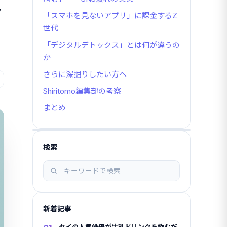
ク
「スマホを見ないアプリ」に課金するZ
世代
「デジタルデトックス」とは何が違うの
か
さらに深掘りしたい方へ
Shiritomo編集部の考察
まとめ
検索
記
事
を
検
新着記事
索