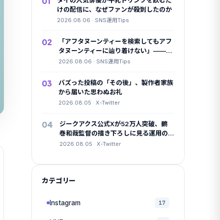
01
タイの人気俳優が牛乳ドリンクを飲むだ
けの配信に、なぜファンが殺到したのか
2026.08.06 · SNS運用Tips
02
「アフタヌーンティーを検索してもアフ
タヌーンティーに辿り着けない」——
4.3万いいねが共感したX検索のクセ
2026.08.06 · SNS運用Tips
03
バズった投稿の「その後」、製作者家族
から届いた思わぬお礼
2026.08.05 · X-Twitter
04
ジークアクス公式Xが52万人突破、鶴
巻和哉監督の描き下ろしに見る運用の
本気度
2026.08.05 · X-Twitter
カテゴリー
Instagram
17