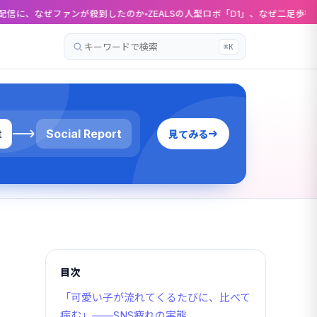
ンが殺到したのか
ZEALSの人型ロボ「D1」、なぜ二足歩行をやめたのか 50
⌘K
記
事
を
検
索
t
Social Report
見てみる
目次
「可愛い子が流れてくるたびに、比べて
病む」——SNS疲れの実態