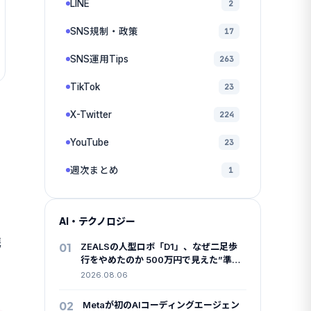
LINE
2
SNS規制・政策
17
SNS運用Tips
263
TikTok
23
X-Twitter
224
YouTube
23
週次まとめ
1
う
AI・テクノロジー
携
01
ZEALSの人型ロボ「D1」、なぜ二足歩
行をやめたのか 500万円で見えた”準国
産”の勝算
2026.08.06
02
Metaが初のAIコーディングエージェン