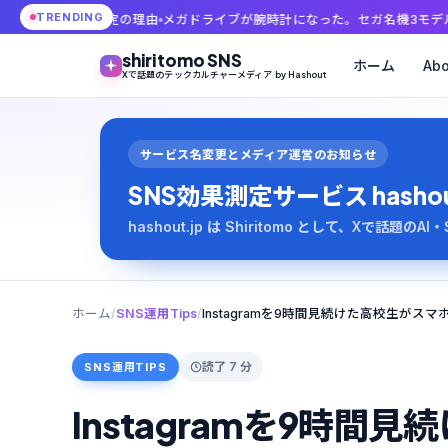
TRENDING
選限定の理由
メガドライブが腕時計になった。セガ名機3モデル、価格27,500
shiritomo SNS
ホーム
Abo
Xで話題のテックカルチャーメディア by Hashout
サービス名変更とメディア運営のお知らせ
SNS効果測定サービス hashout は
hashout.jp は Shiritomo として、Xで話題
ホーム
/
SNS運用Tips
/
読了 7 分
SNS運用TIPS
Instagramを9時