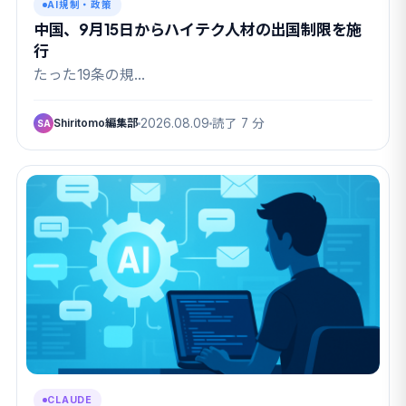
AI規制・政策
中国、9月15日からハイテク人材の出国制限を施
行
たった19条の規…
Shiritomo編集部
2026.08.09
読了 7 分
SA
CLAUDE