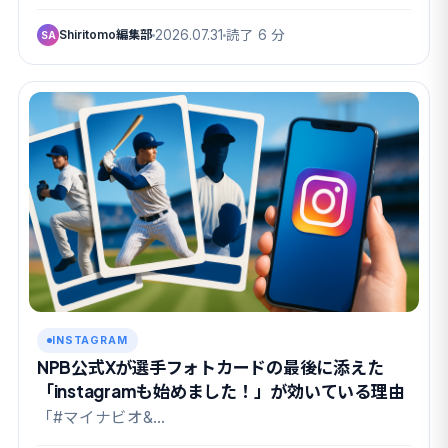
Shiritomo編集部
2026.07.31
読了 6 分
SA
INSTAGRAM
NPB公式Xが選手フォトカードの最後に添えた
「instagramも始めました！」が効いている理由
「#マイナビオ&…