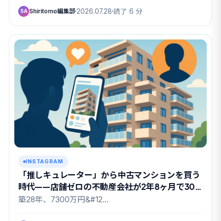
Shiritomo編集部
2026.07.28
読了 6 分
SA
INSTAGRAM
「推しキュレーター」から中古マンションを買う
時代——店舗ゼロの不動産会社が2年8ヶ月で300
億円を売った理由
築28年、7300万円&#12…