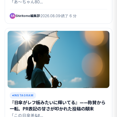
交錯
「あ〜ちゃん80…
Shiritomo編集部
2026.08.09
読了 6 分
SA
INSTAGRAM
『日傘がレフ板みたいに輝いてる』——称賛から
一転、PR表記の甘さが叩かれた投稿の顛末
「この日傘差&#…