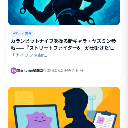
ゲーム業界
カランビットナイフを操る新キャラ・ヤスミン参
戦——『ストリートファイター6』が仕掛けた1週
間の熱狂
「ナイフファ&#…
Shiritomo編集部
2026.08.09
読了 6 分
SA