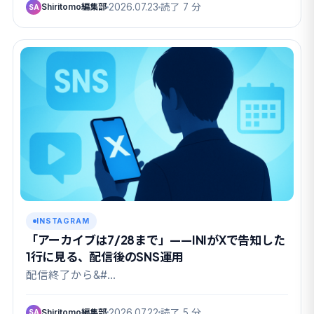
Shiritomo編集部
2026.07.23
読了 7 分
SA
INSTAGRAM
「アーカイブは7/28まで」——INIがXで告知した
1行に見る、配信後のSNS運用
配信終了から&#…
Shiritomo編集部
2026.07.22
読了 5 分
SA