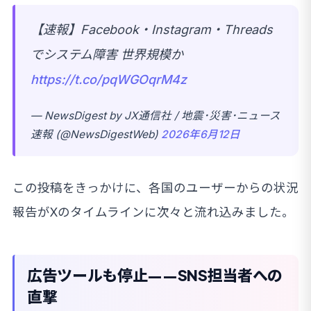
【速報】Facebook・Instagram・Threads
でシステム障害 世界規模か
https://t.co/pqWGOqrM4z
— NewsDigest by JX通信社 / 地震･災害･ニュース
速報 (@NewsDigestWeb)
2026年6月12日
この投稿をきっかけに、各国のユーザーからの状況
報告がXのタイムラインに次々と流れ込みました。
広告ツールも停止——SNS担当者への
直撃