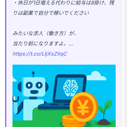
・休日が1日増える代わりに給与は8掛け、残
りは副業で自分で稼いでください
みたいな求人（働き方）が、
当たり前になりますよ。…
https://t.co/LIjXsZIiqC