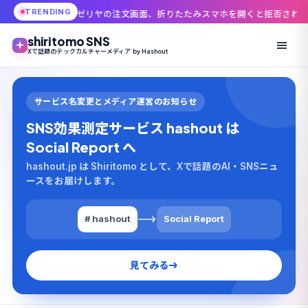
TRENDING
リヤの注文画面、折りたたみスマホを開くと拒否される理由 機種で明暗が
shiritomo SNS
Xで話題のテックカルチャーメディア by Hashout
サービス名変更とメディア運営のお知らせ
SNS効果測定サービス hashout は
Social Report へ
hashout.jp は Shiritomo として、Xで話題のAI・SNSニュ
ースをお届けします。
# hashout
Social Report
見てみる