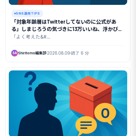
SNS運用TIPS
「対象年齢層はTwitterしてないのに公式があ
る」しまじろうの気づきに13万いいね、浮かび上
がった”親というパトロン”
「よく考えた&#…
Shiritomo編集部
2026.08.09
読了 6 分
SA