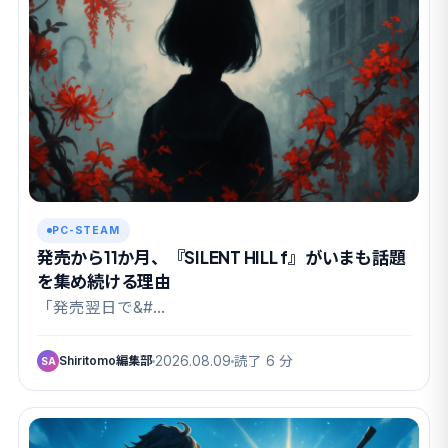
PC-STEAM
発売から11か月、『SILENT HILL f』がいまも話題
を集め続ける理由
「発売翌日で&#…
Shiritomo編集部
2026.08.09
読了 6 分
SA