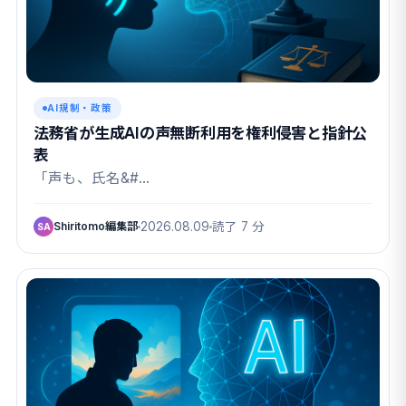
AI規制・政策
法務省が生成AIの声無断利用を権利侵害と指針公
表
「声も、氏名&#…
Shiritomo編集部
2026.08.09
読了 7 分
SA