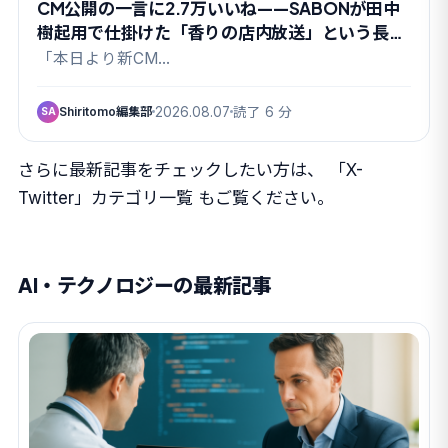
CM公開の一言に2.7万いいね——SABONが田中
樹起用で仕掛けた「香りの店内放送」という長期
戦
「本日より新CM…
Shiritomo編集部
2026.08.07
読了 6 分
SA
さらに最新記事をチェックしたい方は、
「X-
Twitter」カテゴリ一覧
もご覧ください。
AI・テクノロジーの最新記事