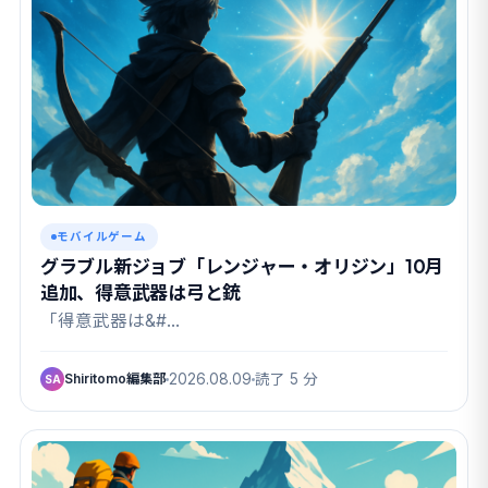
モバイルゲーム
グラブル新ジョブ「レンジャー・オリジン」10月
追加、得意武器は弓と銃
「得意武器は&#…
Shiritomo編集部
2026.08.09
読了 5 分
SA