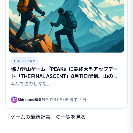
PC-STEAM
協力登山ゲーム『PEAK』に最終大型アップデー
ト「THE FINAL ASCENT」8月11日配信、山の日
に有終の美か
4人で協力しな&…
Shiritomo編集部
2026.08.08
読了 7 分
SA
「ゲームの最新記事」の一覧を見る