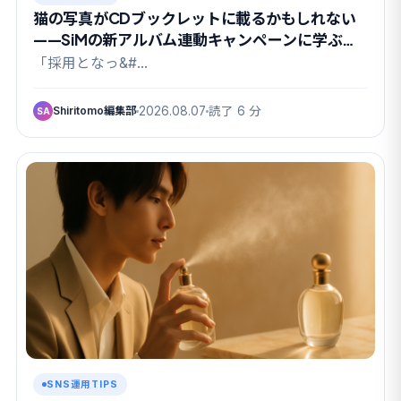
猫の写真がCDブックレットに載るかもしれない
——SiMの新アルバム連動キャンペーンに学ぶ
UGC設計
「採用となっ&#…
Shiritomo編集部
2026.08.07
読了 6 分
SA
SNS運用TIPS