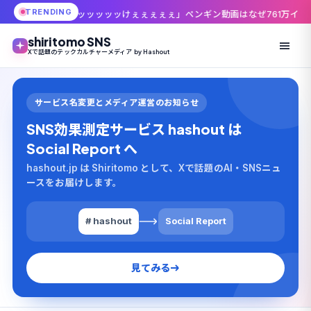
TRENDING
ッッッッけぇぇぇぇぇ」ペンギン動画はなぜ761万インプレッションまで伸び
shiritomo SNS
Xで話題のテックカルチャーメディア by Hashout
サービス名変更とメディア運営のお知らせ
SNS効果測定サービス hashout は
Social Report へ
hashout.jp は Shiritomo として、Xで話題のAI・SNSニュ
ースをお届けします。
# hashout
Social Report
見てみる