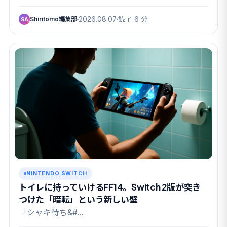
Shiritomo編集部
2026.08.07
読了 6 分
SA
NINTENDO SWITCH
トイレに持っていけるFF14。Switch 2版が突き
つけた「暗転」という新しい壁
「シャキ待ち&#…