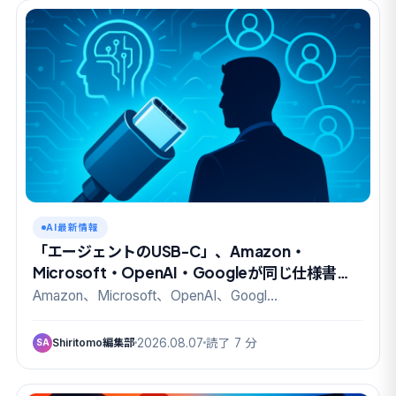
AI最新情報
「エージェントのUSB-C」、Amazon・
Microsoft・OpenAI・Googleが同じ仕様書に
名を連ねた
Amazon、Microsoft、OpenAI、Googl…
Shiritomo編集部
2026.08.07
読了 7 分
SA