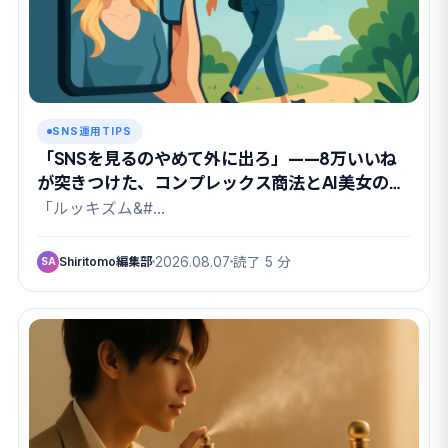
SNS運用TIPS
「SNSを見るのやめて外に出ろ」——8万いいね
が突きつけた、コンプレックス商法とAI美女の関
係
「ルッキズム&#…
Shiritomo編集部
2026.08.07
読了 5 分
SA