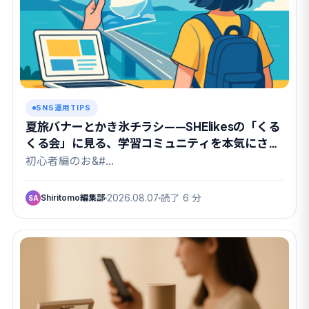
SNS運用TIPS
夏旅バナーとかき氷チラシ——SHElikesの「くる
くる会」に見る、学習コミュニティを本気にさせ
る課題設計
初心者編のお&#…
Shiritomo編集部
2026.08.07
読了 6 分
SA