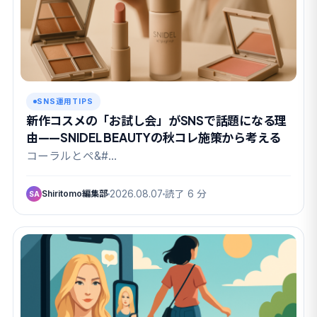
SNS運用TIPS
新作コスメの「お試し会」がSNSで話題になる理
由——SNIDEL BEAUTYの秋コレ施策から考える
コーラルとペ&#…
Shiritomo編集部
2026.08.07
読了 6 分
SA