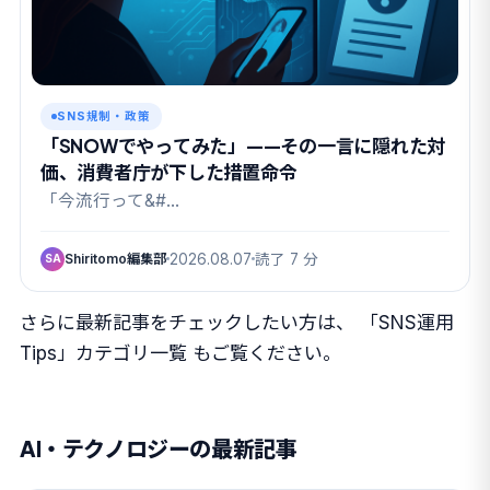
SNS規制・政策
「SNOWでやってみた」——その一言に隠れた対
価、消費者庁が下した措置命令
「今流行って&#…
Shiritomo編集部
2026.08.07
読了 7 分
SA
さらに最新記事をチェックしたい方は、
「SNS運用
Tips」カテゴリ一覧
もご覧ください。
AI・テクノロジーの最新記事