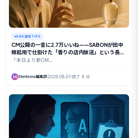
SNS運用TIPS
CM公開の一言に2.7万いいね——SABONが田中
樹起用で仕掛けた「香りの店内放送」という長期
戦
「本日より新CM…
Shiritomo編集部
2026.08.07
読了 6 分
SA