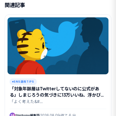
関連記事
SNS運用TIPS
「対象年齢層はTwitterしてないのに公式があ
る」しまじろうの気づきに13万いいね、浮かび上
がった”親というパトロン”
「よく考えた&#…
Shiritomo編集部
2026.08.09
読了 6 分
SA