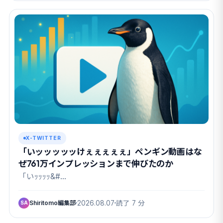
X-TWITTER
「いッッッッッけぇぇぇぇぇ」ペンギン動画はな
ぜ761万インプレッションまで伸びたのか
「いｯｯｯｯ&#…
Shiritomo編集部
2026.08.07
読了 7 分
SA