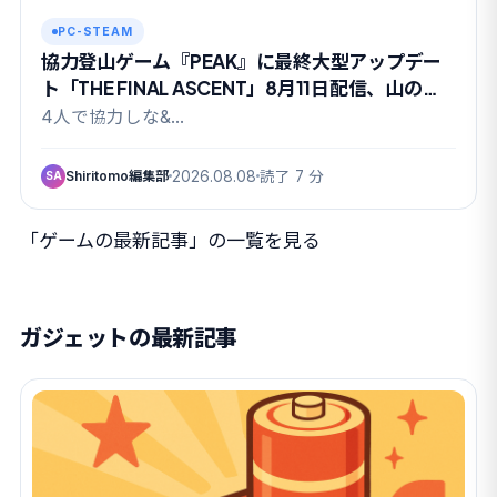
PC-STEAM
協力登山ゲーム『PEAK』に最終大型アップデー
ト「THE FINAL ASCENT」8月11日配信、山の日
に有終の美か
4人で協力しな&…
Shiritomo編集部
2026.08.08
読了 7 分
SA
「ゲームの最新記事」の一覧を見る
ガジェットの最新記事