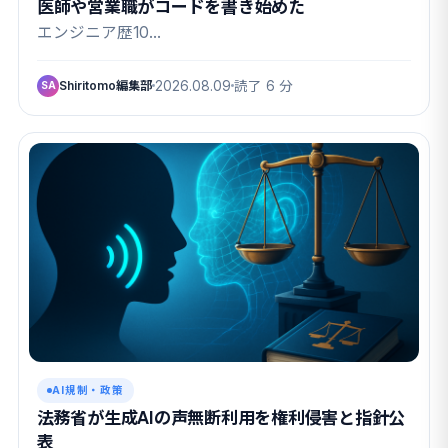
医師や営業職がコードを書き始めた
エンジニア歴10…
Shiritomo編集部
2026.08.09
読了 6 分
SA
AI規制・政策
法務省が生成AIの声無断利用を権利侵害と指針公
表