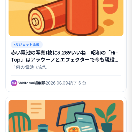
ガジェット全般
赤い電池の写真1枚に3,289いいね 昭和の「Hi-
Top」はアラウーノとエフェクターで今も現役だ
った
「何の電池で&#…
Shiritomo編集部
2026.08.09
読了 6 分
SA