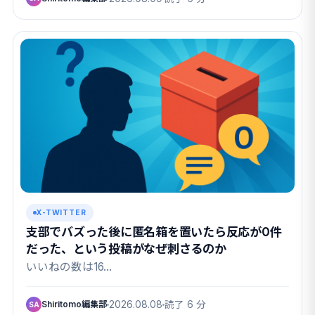
X-TWITTER
支部でバズった後に匿名箱を置いたら反応が0件
だった、という投稿がなぜ刺さるのか
いいねの数は16…
Shiritomo編集部
2026.08.08
読了 6 分
SA