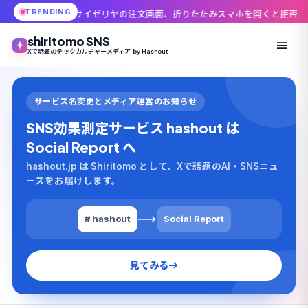
TRENDING
イゼリヤの注文画面、折りたたみスマホを開くと拒否される理由 機種で明
shiritomo SNS
Xで話題のテックカルチャーメディア by Hashout
サービス名変更とメディア運営のお知らせ
SNS効果測定サービス hashout は
Social Report へ
hashout.jp は Shiritomo として、Xで話題のAI・SNSニュ
ースをお届けします。
# hashout
Social Report
見てみる