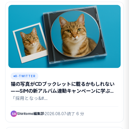
X-TWITTER
猫の写真がCDブックレットに載るかもしれない
——SiMの新アルバム連動キャンペーンに学ぶ
UGC設計
「採用となっ&#…
Shiritomo編集部
2026.08.07
読了 6 分
SA