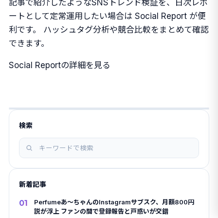
記事で紹介したようなSNSトレンド検証を、日次レポ
ートとして定常運用したい場合は Social Report が便
利です。 ハッシュタグ分析や競合比較をまとめて確認
できます。
Social Reportの詳細を見る
検索
記
事
を
新着記事
検
索
01
Perfumeあ〜ちゃんのInstagramサブスク、月額800円
説が浮上 ファンの間で登録報告と戸惑いが交錯