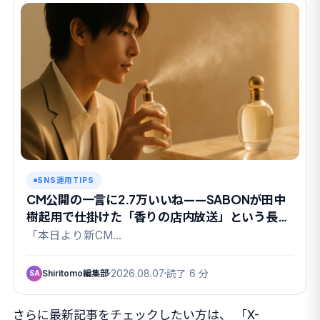
SNS運用TIPS
CM公開の一言に2.7万いいね——SABONが田中
樹起用で仕掛けた「香りの店内放送」という長期
戦
「本日より新CM…
Shiritomo編集部
2026.08.07
読了 6 分
SA
さらに最新記事をチェックしたい方は、
「X-