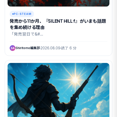
PC-STEAM
発売から11か月、『SILENT HILL f』がいまも話題
を集め続ける理由
「発売翌日で&#…
Shiritomo編集部
2026.08.09
読了 6 分
SA