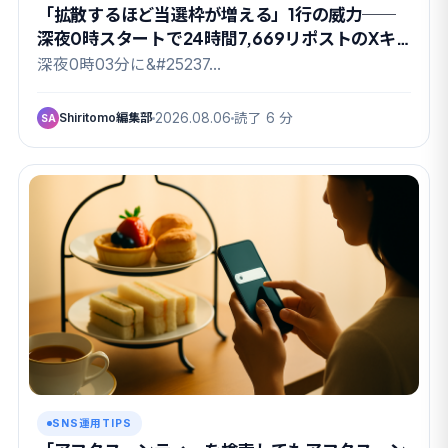
「拡散するほど当選枠が増える」1行の威力──
深夜0時スタートで24時間7,669リポストのXキ
ャンペーン
深夜0時03分に&#25237…
Shiritomo編集部
2026.08.06
読了 6 分
SA
SNS運用TIPS