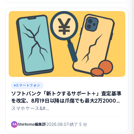
スマートフォン
ソフトバンク「新トクするサポート＋」査定基準
を改定、8月19日以降は爪傷でも最大2万2000円
の負担金に
スマホケース&#…
Shiritomo編集部
2026.08.07
読了 5 分
SA