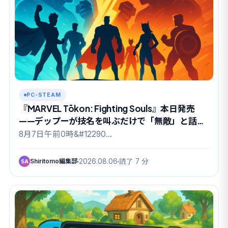
PC-STEAM
『MARVEL Tōkon: Fighting Souls』本日発売
——デップーが技名を叫ぶだけで「無敵」と話題
のドリームチーム祭り
8月7日午前0時&#12290…
Shiritomo編集部
2026.08.06
読了 7 分
SA