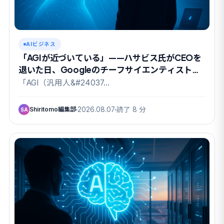
AIビジネス
「AGIが近づいている」——ハサビス氏がCEOを
退いた日、Googleのチーフサイエンティストも
去った
「AGI（汎用人&#24037…
Shiritomo編集部
2026.08.07
読了 8 分
SA