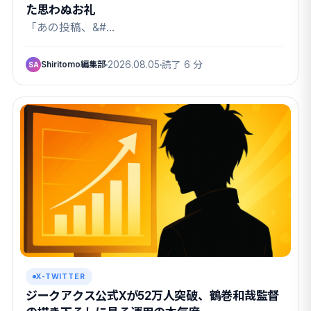
た思わぬお礼
「あの投稿、&#…
Shiritomo編集部
2026.08.05
読了 6 分
SA
X-TWITTER
ジークアクス公式Xが52万人突破、鶴巻和哉監督