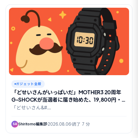
ガジェット全般
「どせいさんがいっぱいだ」MOTHER3 20周年
G-SHOCKが当選者に届き始めた、19,800円・
抽選限定の理由
「どせいさん&#…
Shiritomo編集部
2026.08.06
読了 7 分
SA