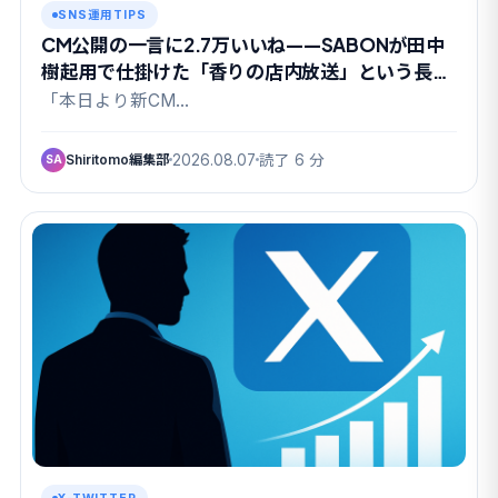
SNS運用TIPS
CM公開の一言に2.7万いいね——SABONが田中
樹起用で仕掛けた「香りの店内放送」という長期
戦
「本日より新CM…
Shiritomo編集部
2026.08.07
読了 6 分
SA