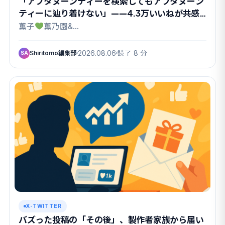
「アフタヌーンティーを検索してもアフタヌーン
ティーに辿り着けない」——4.3万いいねが共感
したX検索のクセ
薫子
薫乃園&…
Shiritomo編集部
2026.08.06
読了 8 分
SA
X-TWITTER
バズった投稿の「その後」、製作者家族から届い