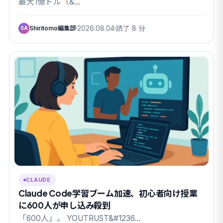
最大1億ドル（&…
Shiritomo編集部
2026.08.04
読了 8 分
SA
CLAUDE
Claude Code学習ブーム加速、初心者向け授業
に600人が申し込み殺到
「600人」。 YOUTRUST&#1236…