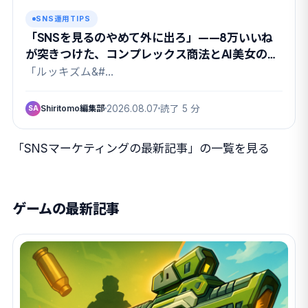
SNS運用TIPS
「SNSを見るのやめて外に出ろ」——8万いいね
が突きつけた、コンプレックス商法とAI美女の関
係
「ルッキズム&#…
Shiritomo編集部
2026.08.07
読了 5 分
SA
「SNSマーケティングの最新記事」の一覧を見る
ゲームの最新記事