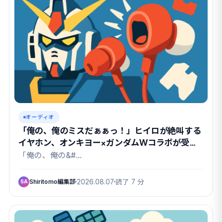
オーディオ
「俺の、俺のミスだぁぁっ！」ヒイロが絶叫する
イヤホン、オンキヨー×ガンダムWコラボが受注
開始
「俺の、俺の&#…
Shiritomo編集部
2026.08.07
読了 7 分
SA