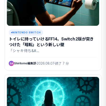
NINTENDO SWITCH
トイレに持っていけるFF14。Switch 2版が突き
つけた「暗転」という新しい壁
「シャキ待ち&#…
Shiritomo編集部
2026.08.07
読了 7 分
SA