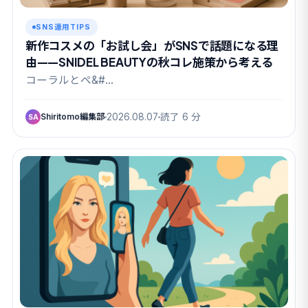
SNS運用TIPS
新作コスメの「お試し会」がSNSで話題になる理
由——SNIDEL BEAUTYの秋コレ施策から考える
コーラルとペ&#…
Shiritomo編集部
2026.08.07
読了 6 分
SA