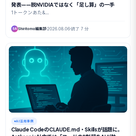
発表——脱NVIDIAではなく「足し算」の一手
1トークンあた&…
Shiritomo編集部
2026.08.06
読了 7 分
SA
AI活用事例
Claude CodeのCLAUDE.md・Skillsが話題に。