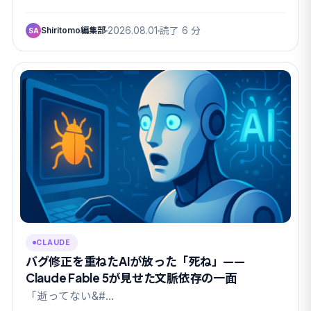
Shiritomo編集部
2026.08.01
読了 6 分
SA
CLAUDE
バグ修正を重ねたAIが放った「死ね」——
Claude Fable 5が見せた文脈依存の一面
「逝ってない&#…