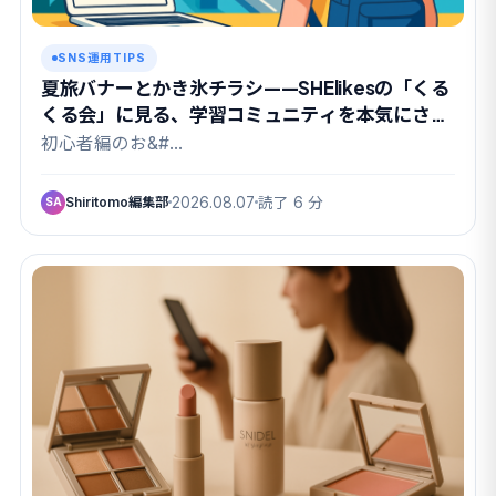
SNS運用TIPS
夏旅バナーとかき氷チラシ——SHElikesの「くる
くる会」に見る、学習コミュニティを本気にさせ
る課題設計
初心者編のお&#…
Shiritomo編集部
2026.08.07
読了 6 分
SA