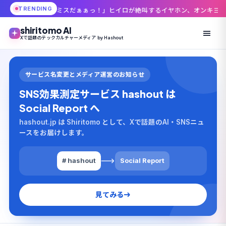
TRENDING
ミスだぁぁっ！」ヒイロが絶叫するイヤホン、オンキヨー×ガンダムWコラボ
shiritomo AI
Xで話題のテックカルチャーメディア by Hashout
サービス名変更とメディア運営のお知らせ
SNS効果測定サービス hashout は
Social Report へ
hashout.jp は Shiritomo として、Xで話題のAI・SNSニュ
ースをお届けします。
# hashout
Social Report
見てみる