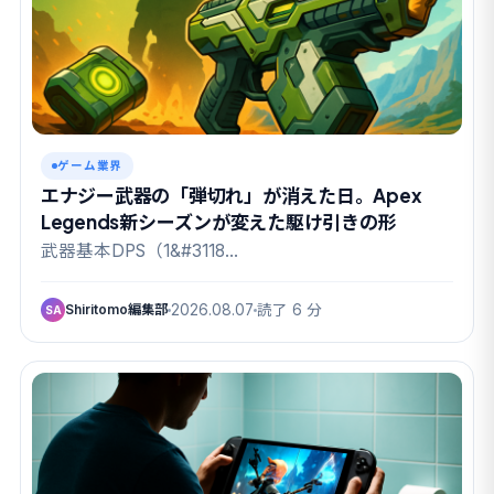
ゲーム業界
エナジー武器の「弾切れ」が消えた日。Apex
Legends新シーズンが変えた駆け引きの形
武器基本DPS（1&#3118…
Shiritomo編集部
2026.08.07
読了 6 分
SA