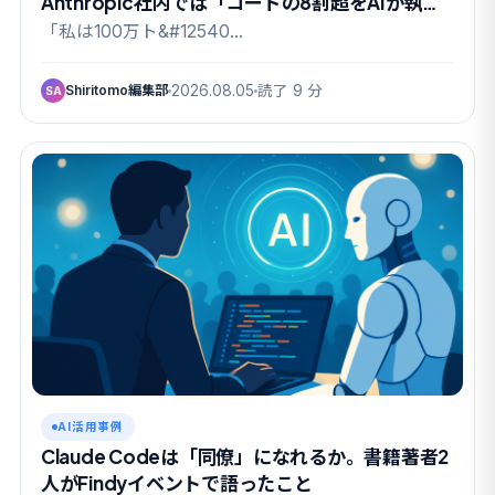
Anthropic社内では「コードの8割超をAIが執
筆」の実態も
「私は100万ト&#12540…
Shiritomo編集部
2026.08.05
読了 9 分
SA
AI活用事例
Claude Codeは「同僚」になれるか。書籍著者2
人がFindyイベントで語ったこと