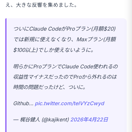
え、大きな反響を集めました。
ついにClaude CodeがProプラン(月額$20)
では新規に使えなくなり、Maxプラン(月額
$100以上)でしか使えないように。
明らかにProプランでClaude Code使われるの
収益性マイナスだったのでProから外れるのは
時間の問題だったけど、ついに。
Github…
pic.twitter.com/teIVYzCwyd
— 梶谷健人 (@kajikent)
2026年4月22日