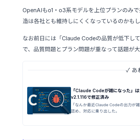
OpenAIもo1・o3系モデルを上位プラン
造は各社とも維持しにくくなっているのかも
なお前日には「Claude Codeの品質が低
で、品質問題とプラン問題が重なって話題が大
✓ 
「Claude Codeが雑になった
v2.1.116で修正済み
「なんか最近Claude Codeの出力
認め、対応に乗り出した。