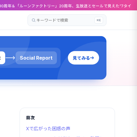
ーンファクトリー」20周年、生放送とセールで見えた”7タイトル”の顔ぶれ
O
⌘K
記
事
を
検
索
t
Social Report
見てみる
目次
Xで広がった困惑の声