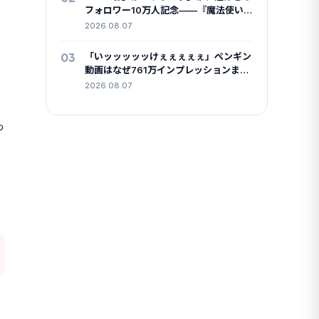
フォロワー10万人記念——『魔法使い
の夜』公式Xの設計
2026.08.07
03
「いッッッッッけぇぇぇぇぇ」ペンギン
動画はなぜ761万インプレッションまで
伸びたのか
2026.08.07
っ