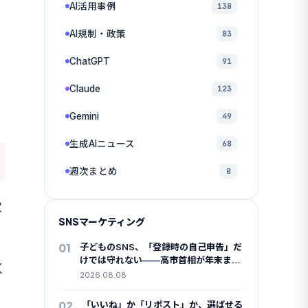
AI活用事例
138
AI規制・政策
83
ChatGPT
91
Claude
123
Gemini
49
生成AIニュース
68
週次まとめ
8
次
SNSマーケティング
01
子どものSNS、「登録時の自己申告」だ
けでは守れない——高市首相が年末まで
く
に規制方針とりまとめを指示
2026.08.08
02
「いいね」か「リポスト」か、選ばせる