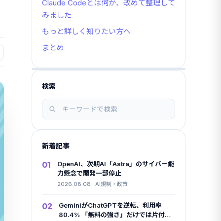
Claude Codeとは何か、改めて整理して
みました
もっと詳しく知りたい方へ
まとめ
検索
記
事
を
検
新着記事
索
01
OpenAI、次期AI「Astra」のサイバー能
力懸念で開発一部停止
2026.08.08 · AI規制・政策
02
GeminiがChatGPTを逆転、利用率
80.4% 「無料の強さ」だけでは片付け