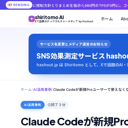
TRENDING
末までに規制方針とりまとめを指示
1,980円のTPSが0円に。ゴーストリコ
shiritomo AI
ホーム
Abo
Xで話題のテックカルチャーメディア by Hashout
サービス名変更とメディア運営のお知らせ
SNS効果測定サービス hashout は
hashout.jp は Shiritomo として、Xで話題
ホーム
/
AI活用事例
/
読了 3 分
AI活用事例
Claude Codeが新