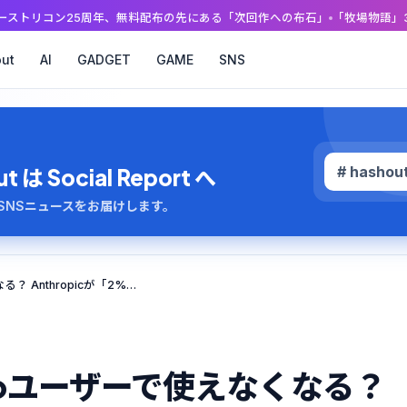
ン25周年、無料配布の先にある「次回作への布石」
「牧場物語」30周年＆「ル
ut
AI
GADGET
GAME
SNS
# hashou
 Social Report へ
のAI・SNSニュースをお届けします。
Claude Codeが新規Proユーザーで使えなくなる？ Anthropicが「2%テスト」を静かに開始
規Proユーザーで使えなくなる？