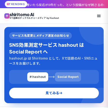
TRENDING
いたら反応が0件だった、という投稿がなぜ刺さるのか
「45,000円が1日
shiritomo AI
Xで話題のテックカルチャーメディア by Hashout
サービス名変更とメディア運営のお知らせ
SNS効果測定サービス hashout は
Social Report へ
hashout.jp は Shiritomo として、Xで話題のAI・SNSニュ
ースをお届けします。
# hashout
Social Report
見てみる