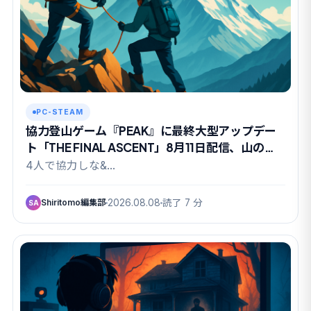
PC-STEAM
協力登山ゲーム『PEAK』に最終大型アップデー
ト「THE FINAL ASCENT」8月11日配信、山の日
に有終の美か
4人で協力しな&…
Shiritomo編集部
2026.08.08
読了 7 分
SA