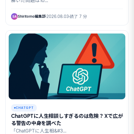
解いた問題は10…
Shiritomo編集部
2026.08.03
読了 7 分
SA
CHATGPT
ChatGPTに人生相談しすぎるのは危険？ Xで広が
る警告の中身を調べた
「ChatGPTに人生相&#3…