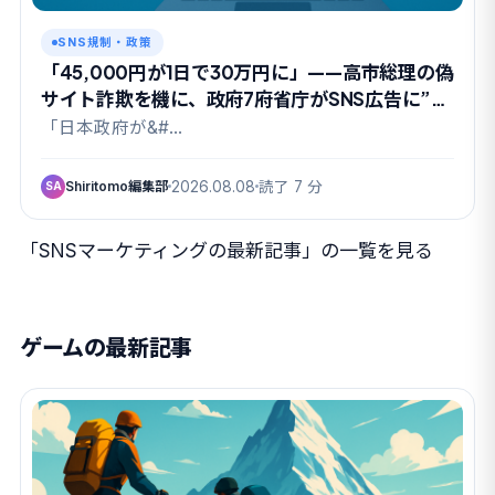
SNS規制・政策
「45,000円が1日で30万円に」——高市総理の偽
サイト詐欺を機に、政府7府省庁がSNS広告に”本
人確認”を要請
「日本政府が&#…
Shiritomo編集部
2026.08.08
読了 7 分
SA
「SNSマーケティングの最新記事」の一覧を見る
ゲームの最新記事