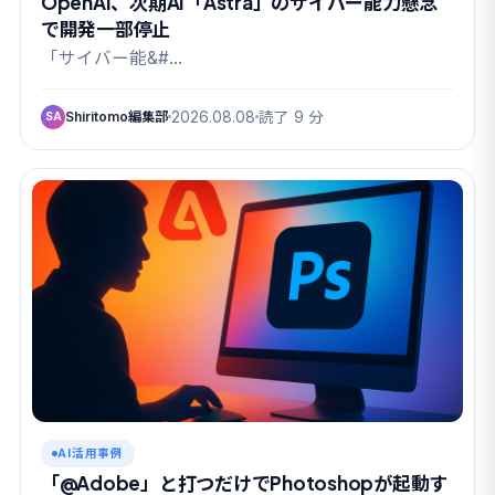
OpenAI、次期AI「Astra」のサイバー能力懸念
で開発一部停止
「サイバー能&#…
Shiritomo編集部
2026.08.08
読了 9 分
SA
AI活用事例
「@Adobe」と打つだけでPhotoshopが起動す