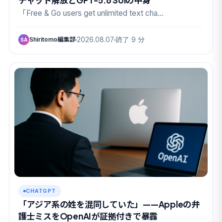
チャット解放とGPT-5.6 Solの中身
「Free & Go users get unlimited text cha…
Shiritomo編集部
2026.08.07
読了 9 分
SA
CHATGPT
「アジア系の姓を混同していた」——Appleの弁
護士ミスをOpenAIが証拠付きで暴露