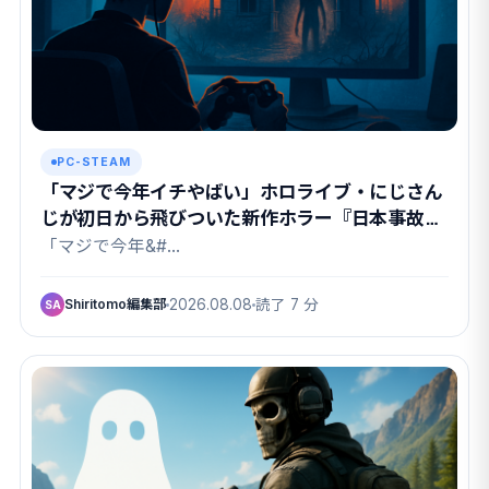
PC-STEAM
「マジで今年イチやばい」ホロライブ・にじさん
じが初日から飛びついた新作ホラー『日本事故物
件監視協会3』の中身
「マジで今年&#…
Shiritomo編集部
2026.08.08
読了 7 分
SA