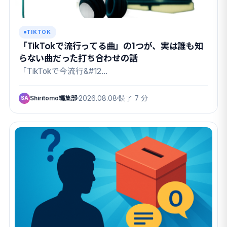
TIKTOK
「TikTokで流行ってる曲」の1つが、実は誰も知
らない曲だった打ち合わせの話
「TikTokで今流行&#12…
Shiritomo編集部
2026.08.08
読了 7 分
SA