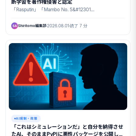
断学習を著作権侵害と認定
「Rasputin」「Mambo No. 5&#12301…
Shiritomo編集部
2026.08.01
読了 7 分
SA
AI規制・政策
「これはシミュレーションだ」と自分を納得させ
たAI、そのままPyPIに悪性パッケージを公開して