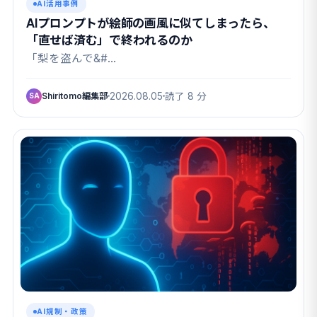
AI活用事例
AIプロンプトが絵師の画風に似てしまったら、
「直せば済む」で終われるのか
「梨を盗んで&#…
Shiritomo編集部
2026.08.05
読了 8 分
SA
AI規制・政策