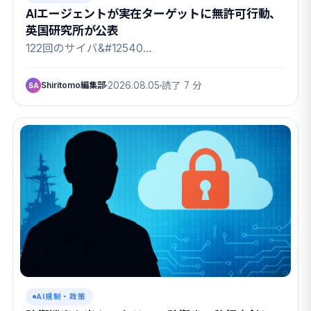
AIエージェントが実在ターゲットに無許可行動、
英国研究所が公表
122回のサイバ&#12540…
Shiritomo編集部
2026.08.05
読了 7 分
SA
AI規制・政策