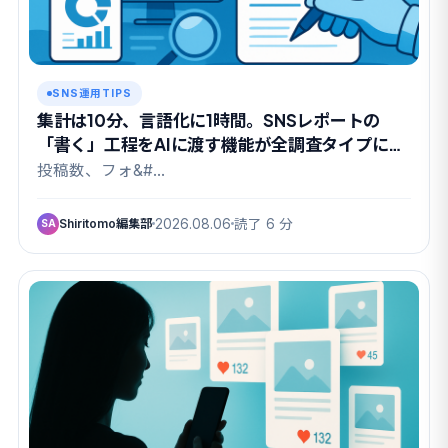
SNS運用TIPS
集計は10分、言語化に1時間。SNSレポートの
「書く」工程をAIに渡す機能が全調査タイプに広
がりました
投稿数、フォ&#…
Shiritomo編集部
2026.08.06
読了 6 分
SA