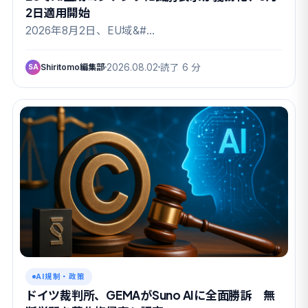
2日適用開始
2026年8月2日、EU域&#…
Shiritomo編集部
2026.08.02
読了 6 分
SA
AI規制・政策
ドイツ裁判所、GEMAがSuno AIに全面勝訴 無