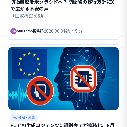
防衛機密を米クラウドへ？ 防衛省の移行方針にX
で広がる不安の声
「国家機密を&#…
Shiritomo編集部
2026.08.04
読了 5 分
SA
AI規制・政策
EUでAI生成コンテンツに識別表示が義務化、8月