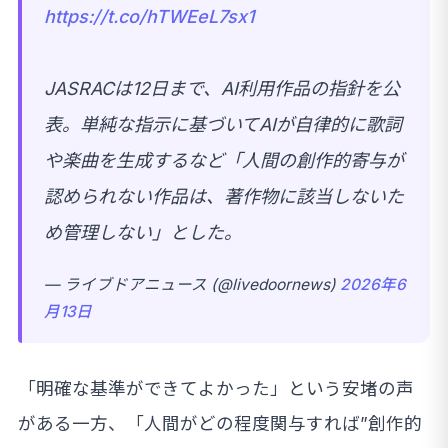
https://t.co/hTWEeL7sx1
JASRACは12日まで、AI利用作品の指針を公
表。単純な指示に基づいてAIが自律的に歌詞
や楽曲を生成するなど「人間の創作的寄与が
認められない作品は、著作物に該当しないた
め管理しない」とした。
— ライブドアニュース (@livedoornews)
2026年6
月13日
「明確な基準ができてよかった」という安堵の声
がある一方、「人間がどの程度関与すれば”創作的