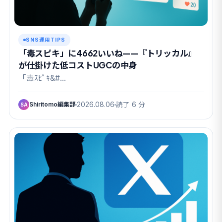
SNS運用TIPS
「毒スピキ」に4662いいね——『トリッカル』
が仕掛けた低コストUGCの中身
「毒ｽﾋﾟｷ&#…
Shiritomo編集部
2026.08.06
読了 6 分
SA