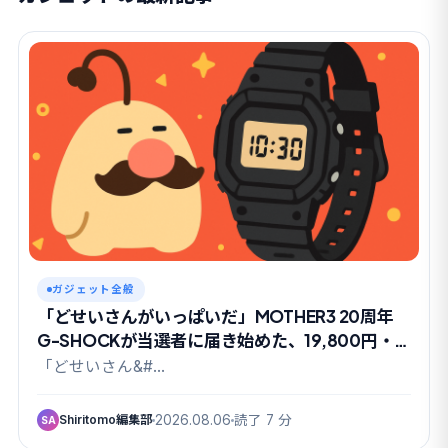
ガジェット全般
「どせいさんがいっぱいだ」MOTHER3 20周年
G-SHOCKが当選者に届き始めた、19,800円・
抽選限定の理由
「どせいさん&#…
Shiritomo編集部
2026.08.06
読了 7 分
SA