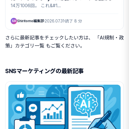
いました
14万1006回。 これ&#1…
Shiritomo編集部
2026.07.31
読了 8 分
SA
さらに最新記事をチェックしたい方は、
「AI規制・政
策」カテゴリ一覧
もご覧ください。
SNSマーケティングの最新記事