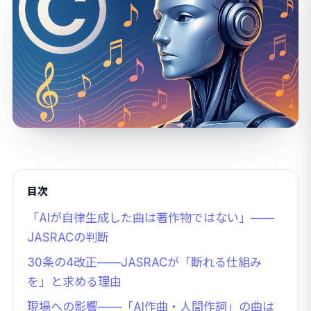
目次
「AIが自律生成した曲は著作物ではない」——
JASRACの判断
30条の4改正——JASRACが「断れる仕組み
を」と求める理由
現場への影響——「AI作曲・人間作詞」の曲は