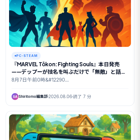
PC-STEAM
『MARVEL Tōkon: Fighting Souls』本日発売
——デップーが技名を叫ぶだけで「無敵」と話題
のドリームチーム祭り
8月7日午前0時&#12290…
Shiritomo編集部
2026.08.06
読了 7 分
SA