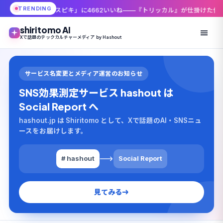
TRENDING
ピキ」に4662いいね——『トリッカル』が仕掛けた低コストUGCの中身
Xの
shiritomo AI
Xで話題のテックカルチャーメディア by Hashout
サービス名変更とメディア運営のお知らせ
SNS効果測定サービス hashout は
Social Report へ
hashout.jp は Shiritomo として、Xで話題のAI・SNSニュ
ースをお届けします。
# hashout
Social Report
見てみる