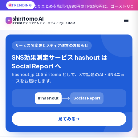
TRENDING
針とりまとめを指示
1,980円のTPSが0円に。ゴーストリコン25周年、無料
shiritomo AI
Xで話題のテックカルチャーメディア by Hashout
サービス名変更とメディア運営のお知らせ
SNS効果測定サービス hashout は
Social Report へ
hashout.jp は Shiritomo として、Xで話題のAI・SNSニュ
ースをお届けします。
# hashout
Social Report
見てみる