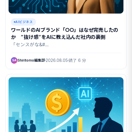
AIビジネス
ワールドのAIブランド「OO」はなぜ完売したの
か ”抜け感”をAIに教え込んだ社内の裏側
「センスがな&#…
Shiritomo編集部
2026.08.05
読了 6 分
SA