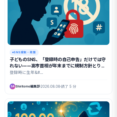
SNS規制・政策
子どものSNS、「登録時の自己申告」だけでは守
れない——高市首相が年末までに規制方針とりま
とめを指示
登録時に生年&#…
Shiritomo編集部
2026.08.08
読了 5 分
SA