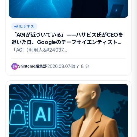
AIビジネス
「AGIが近づいている」——ハサビス氏がCEOを
退いた日、Googleのチーフサイエンティストも
去った
「AGI（汎用人&#24037…
Shiritomo編集部
2026.08.07
読了 8 分
SA