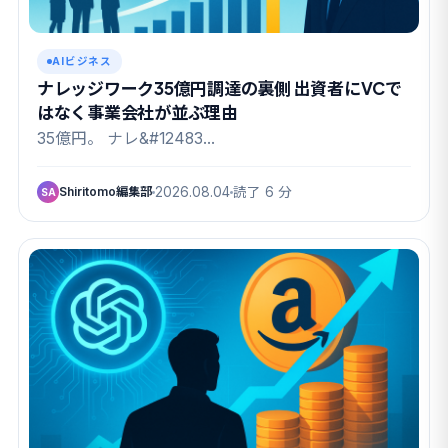
AIビジネス
ナレッジワーク35億円調達の裏側 出資者にVCで
はなく事業会社が並ぶ理由
35億円。 ナレ&#12483…
Shiritomo編集部
2026.08.04
読了 6 分
SA