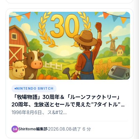
NINTENDO SWITCH
「牧場物語」30周年＆「ルーンファクトリー」
20周年、生放送とセールで見えた”7タイトル”の
顔ぶれ
1996年8月6日、ス&#12…
Shiritomo編集部
2026.08.08
読了 6 分
SA