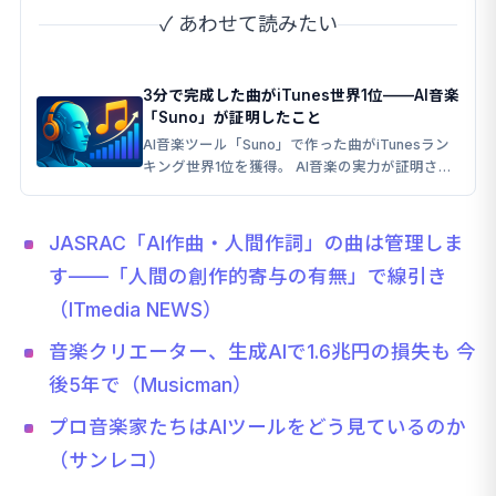
✓ あわせて読みたい
3分で完成した曲がiTunes世界1位——AI音楽
「Suno」が証明したこと
AI音楽ツール「Suno」で作った曲がiTunesラン
キング世界1位を獲得。 AI音楽の実力が証明され
ました。
JASRAC「AI作曲・人間作詞」の曲は管理しま
す——「人間の創作的寄与の有無」で線引き
（ITmedia NEWS）
音楽クリエーター、生成AIで1.6兆円の損失も 今
後5年で（Musicman）
プロ音楽家たちはAIツールをどう見ているのか
（サンレコ）