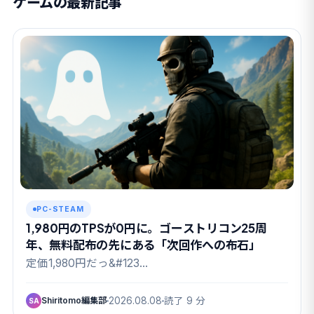
ゲームの最新記事
PC-STEAM
1,980円のTPSが0円に。ゴーストリコン25周
年、無料配布の先にある「次回作への布石」
定価1,980円だっ&#123…
Shiritomo編集部
2026.08.08
読了 9 分
SA