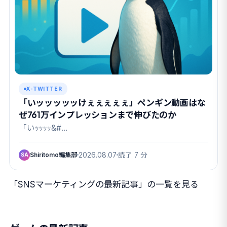
X-TWITTER
「いッッッッッけぇぇぇぇぇ」ペンギン動画はな
ぜ761万インプレッションまで伸びたのか
「いｯｯｯｯ&#…
Shiritomo編集部
2026.08.07
読了 7 分
SA
「SNSマーケティングの最新記事」の一覧を見る