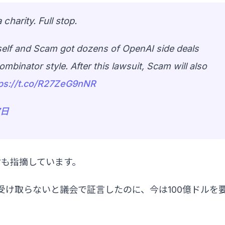
harity. Full stop.
imself and Scam got dozens of OpenAI side deals
ombinator style. After this lawsuit, Scam will also
tps://t.co/R27ZeG9nNR
7日
も指摘しています。
を受け取らないと議会で証言したのに、今は100億ドルを