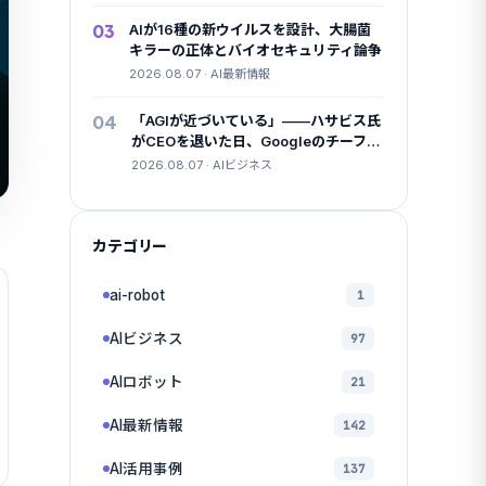
03
AIが16種の新ウイルスを設計、大腸菌
キラーの正体とバイオセキュリティ論争
2026.08.07 · AI最新情報
04
「AGIが近づいている」——ハサビス氏
がCEOを退いた日、Googleのチーフサ
イエンティストも去った
2026.08.07 · AIビジネス
カテゴリー
ai-robot
1
AIビジネス
97
AIロボット
21
AI最新情報
142
AI活用事例
137