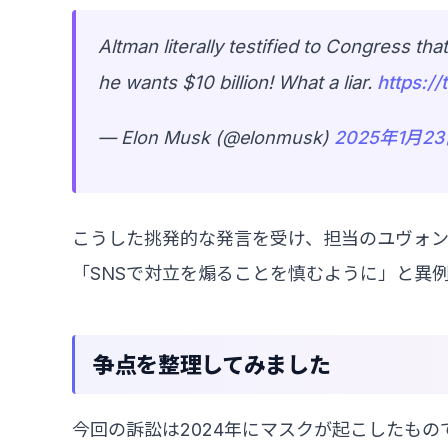
Altman literally testified to Congress 
he wants $10 billion! What a liar.
https:
— Elon Musk (@elonmusk)
2025年1月2
こうした挑発的な発言を受け、担当のユヴォ
「SNSで対立を煽ることを慎むように」と異
争点を整理してみました
今回の訴訟は2024年にマスクが起こしたもの