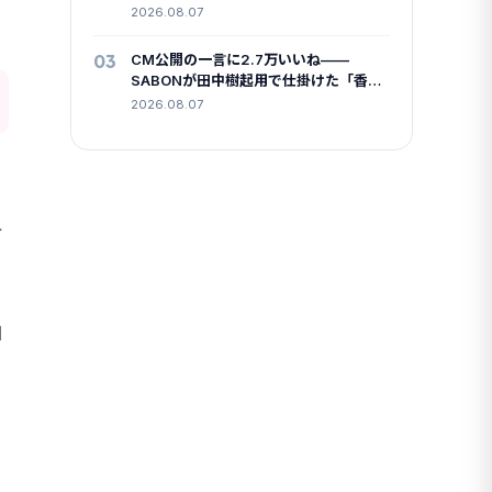
ンペーンに学ぶUGC設計
2026.08.07
03
CM公開の一言に2.7万いいね——
SABONが田中樹起用で仕掛けた「香り
の店内放送」という長期戦
2026.08.07
け
自