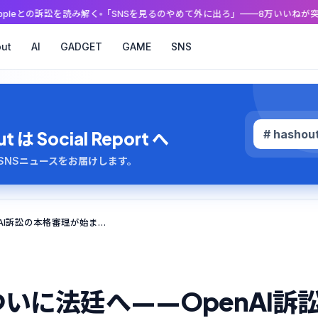
訟を読み解く
「SNSを見るのやめて外に出ろ」——8万いいねが突きつけた、
ut
AI
GADGET
GAME
SNS
# hashou
 Social Report へ
のAI・SNSニュースをお届けします。
マスク対アルトマン、ついに法廷へ——OpenAI訴訟の本格審理が始まった
いに法廷へ——OpenAI訴