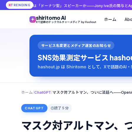
TRENDING
AI新端末は「ドーナツ型」スピーカーか——Jony Ive氏の関与とAppleとの訴
shiritomo AI
ホーム
Abo
Xで話題のテックカルチャーメディア by Hashout
サービス名変更とメディア運営のお知らせ
SNS効果測定サービス hashout は
hashout.jp は Shiritomo として、Xで話題
ホーム
/
ChatGPT
/
読了 5 分
CHATGPT
マスク対アルトマン、つ