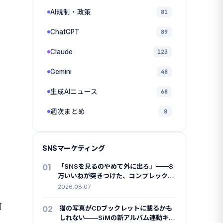
AI規制・政策
81
ChatGPT
89
Claude
123
Gemini
48
生成AIニュース
68
週次まとめ
8
ス
SNSマーケティング
01
「SNSを見るのやめて外に出ろ」——8
万いいねが突きつけた、コンプレックス
商法とAI美女の関係
2026.08.07
何
02
猫の写真がCDブックレットに載るかも
しれない——SiMの新アルバム連動キャ