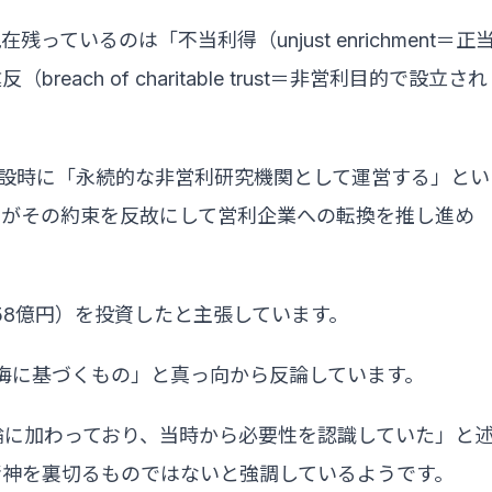
いるのは「不当利得（unjust enrichment＝正
ch of charitable trust＝非営利目的で設立され
AI創設時に「永続的な非営利研究機関として運営する」とい
らがその約束を反故にして営利企業への転換を推し進め
58億円）を投資したと主張しています。
後悔に基づくもの」と真っ向から反論しています。
論に加わっており、当時から必要性を認識していた」と
精神を裏切るものではないと強調しているようです。