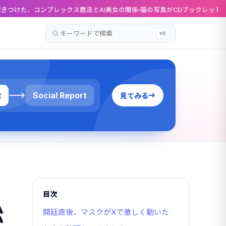
コンプレックス商法とAI美女の関係
猫の写真がCDブックレットに載るかもしれ
⌘K
記
事
を
検
索
t
Social Report
見てみる
目次
訟
開廷直後、マスクがXで激しく動いた