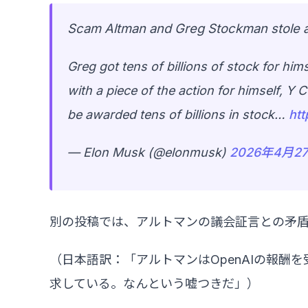
Scam Altman and Greg Stockman stole a c
Greg got tens of billions of stock for h
with a piece of the action for himself, Y C
be awarded tens of billions in stock…
ht
— Elon Musk (@elonmusk)
2026年4月2
別の投稿では、アルトマンの議会証言との矛盾
（日本語訳：「アルトマンはOpenAIの報酬
求している。なんという嘘つきだ」）