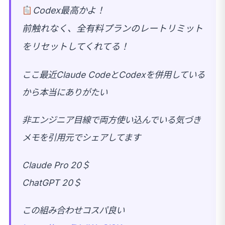
Codex最高かよ！
前触れなく、全有料プランのレートリミット
をリセットしてくれてる！
ここ最近Claude CodeとCodexを併用している
から本当にありがたい
非エンジニア目線で両方使い込んでいる気づき
メモを引用元でシェアしてます
Claude Pro 20＄
ChatGPT 20＄
この組み合わせコスパ良い