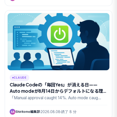
CLAUDE
Claude Codeの「毎回Yes」が消える日——
Auto modeが8月14日からデフォルトになる理
由
「Manual approval caught 14%. Auto mode caug…
Shiritomo編集部
2026.08.08
読了 8 分
SA