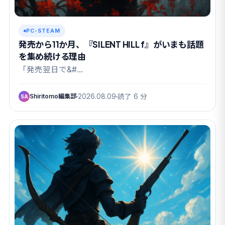
PC-STEAM
発売から11か月、『SILENT HILL f』がいまも話題
を集め続ける理由
「発売翌日で&#…
Shiritomo編集部
2026.08.09
読了 6 分
SA