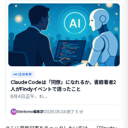
AI活用事例
Claude Codeは「同僚」になれるか。書籍著者2
人がFindyイベントで語ったこと
8月4日正午、わ…
Shiritomo編集部
2026.08.04
読了 5 分
SA