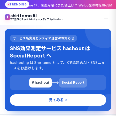
TRENDING
iPhone 17、来週月曜にまた値上げ？ Weibo発の噂を9to5Macが伝えた理由
S
shiritomo AI
Xで話題のテックカルチャーメディア by Hashout
サービス名変更とメディア運営のお知らせ
SNS効果測定サービス hashout は
Social Report へ
hashout.jp は Shiritomo として、Xで話題のAI・SNSニュ
ースをお届けします。
# hashout
Social Report
見てみる