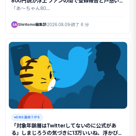
800円説が浮上 ファンの間で登録報告と戸惑いが
交錯
「あ〜ちゃん80…
Shiritomo編集部
2026.08.09
読了 6 分
SA
SNS運用TIPS
「対象年齢層はTwitterしてないのに公式があ
る」しまじろうの気づきに13万いいね、浮かび上