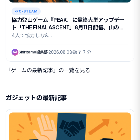
PC-STEAM
協力登山ゲーム『PEAK』に最終大型アップデー
ト「THE FINAL ASCENT」8月11日配信、山の日
に有終の美か
4人で協力しな&…
Shiritomo編集部
2026.08.08
読了 7 分
SA
「ゲームの最新記事」の一覧を見る
ガジェットの最新記事