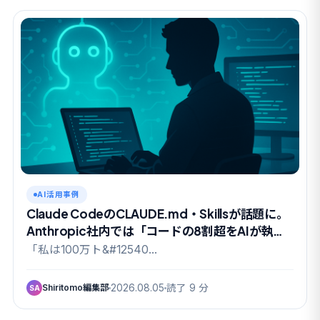
AI活用事例
Claude CodeのCLAUDE.md・Skillsが話題に。
Anthropic社内では「コードの8割超をAIが執
筆」の実態も
「私は100万ト&#12540…
Shiritomo編集部
2026.08.05
読了 9 分
SA