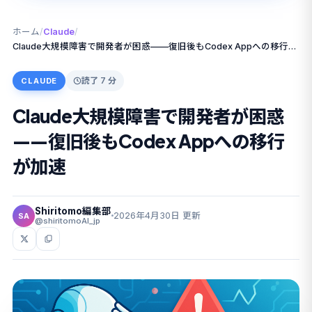
ホーム
/
Claude
/
Claude大規模障害で開発者が困惑——復旧後もCodex Appへの移行が加速
読了 7 分
CLAUDE
Claude大規模障害で開発者が困惑
——復旧後もCodex Appへの移行
が加速
Shiritomo編集部
2026年4月30日 更新
SA
@shiritomoAI_jp