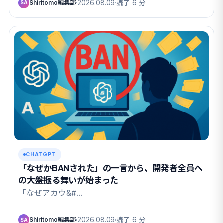
Shiritomo編集部
2026.08.09
読了 6 分
SA
CHATGPT
「なぜかBANされた」の一言から、開発者全員へ
の大盤振る舞いが始まった
「なぜアカウ&#…
Shiritomo編集部
2026.08.09
読了 6 分
SA