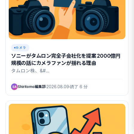
カメラ
ソニーがタムロン完全子会社化を提案 2000億円
規模の話にカメラファンが揺れる理由
タムロン株、&#…
Shiritomo編集部
2026.08.09
読了 6 分
SA