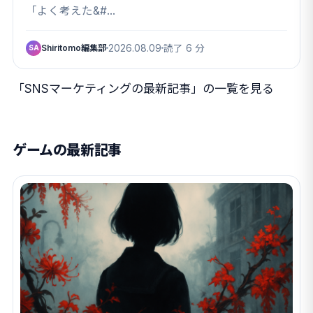
がった”親というパトロン”
「よく考えた&#…
Shiritomo編集部
2026.08.09
読了 6 分
SA
「SNSマーケティングの最新記事」の一覧を見る
ゲームの最新記事