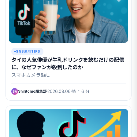
SNS運用TIPS
タイの人気俳優が牛乳ドリンクを飲むだけの配信
に、なぜファンが殺到したのか
スマホカメラ&#…
Shiritomo編集部
2026.08.06
読了 6 分
SA