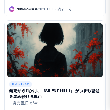
Shiritomo編集部
2026.08.09
読了 5 分
SA
PC-STEAM
発売から11か月、『SILENT HILL f』がいまも話題
を集め続ける理由
「発売翌日で&#…