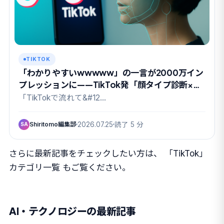
TIKTOK
「わかりやすいwwwww」の一言が2000万イン
プレッションに——TikTok発「顔タイプ診断×女
芸人」動画がXで伸びた理由
「TikTokで流れて&#12…
Shiritomo編集部
2026.07.25
読了 5 分
SA
さらに最新記事をチェックしたい方は、
「TikTok」
カテゴリ一覧
もご覧ください。
AI・テクノロジーの最新記事