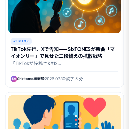
TIKTOK
TikTok先行、Xで告知——SixTONESが新曲「マ
イオンリー」で見せた二段構えの拡散戦略
「TikTokが投稿さ&#12…
Shiritomo編集部
2026.07.30
読了 5 分
SA