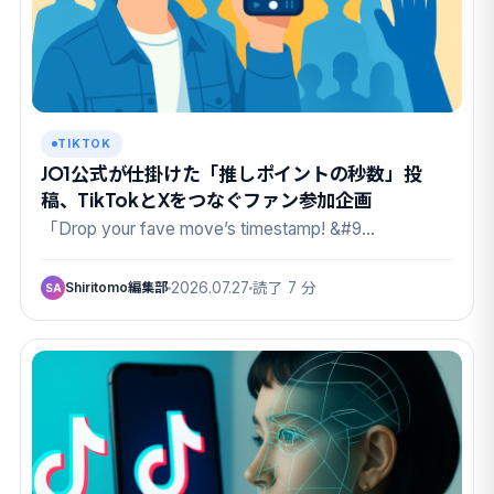
TIKTOK
JO1公式が仕掛けた「推しポイントの秒数」投
稿、TikTokとXをつなぐファン参加企画
「Drop your fave move’s timestamp! &#9…
Shiritomo編集部
2026.07.27
読了 7 分
SA