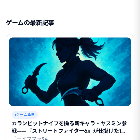
ゲームの最新記事
ゲーム業界
カランビットナイフを操る新キャラ・ヤスミン参
戦——『ストリートファイター6』が仕掛けた1週
間の熱狂
「ナイフファ&#…