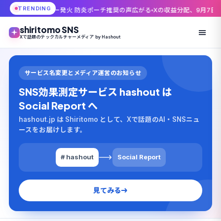
TRENDING
リー発火 防炎ポーチ推奨の声広がる
Xの収益分配、9月7日で幕引き——新プ
shiritomo SNS
Xで話題のテックカルチャーメディア by Hashout
サービス名変更とメディア運営のお知らせ
SNS効果測定サービス hashout は
Social Report へ
hashout.jp は Shiritomo として、Xで話題のAI・SNSニュ
ースをお届けします。
# hashout
Social Report
見てみる