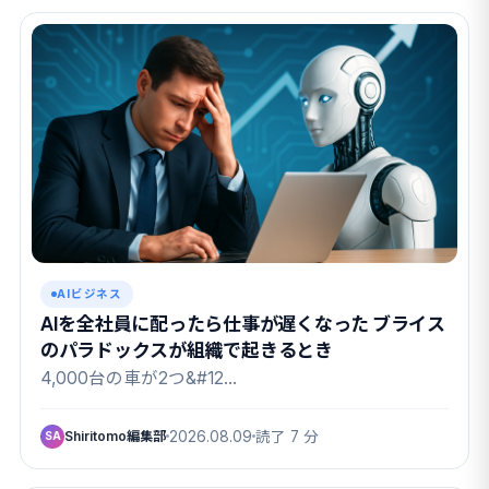
AIビジネス
AIを全社員に配ったら仕事が遅くなった ブライス
のパラドックスが組織で起きるとき
4,000台の車が2つ&#12…
Shiritomo編集部
2026.08.09
読了 7 分
SA