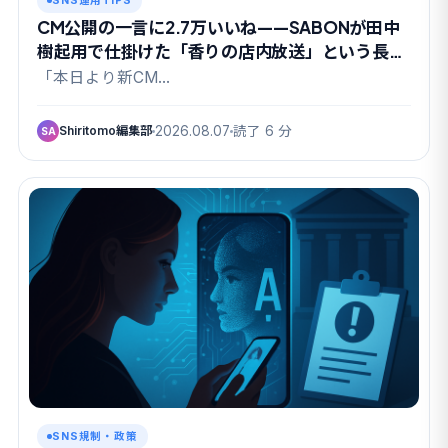
SNS運用TIPS
CM公開の一言に2.7万いいね——SABONが田中
樹起用で仕掛けた「香りの店内放送」という長期
戦
「本日より新CM…
Shiritomo編集部
2026.08.07
読了 6 分
SA
SNS規制・政策