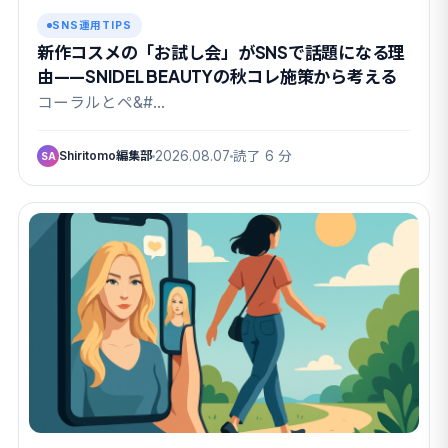
SNS運用TIPS
新作コスメの「お試し会」がSNSで話題になる理
由——SNIDEL BEAUTYの秋コレ施策から考える
コーラルとペ&#…
Shiritomo編集部
2026.08.07
読了 6 分
SA