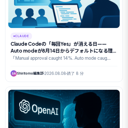
CLAUDE
Claude Codeの「毎回Yes」が消える日——
Auto modeが8月14日からデフォルトになる理
由
「Manual approval caught 14%. Auto mode caug…
Shiritomo編集部
2026.08.08
読了 8 分
SA