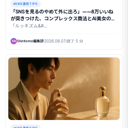
SNS運用TIPS
「SNSを見るのやめて外に出ろ」——8万いいね
が突きつけた、コンプレックス商法とAI美女の関
係
「ルッキズム&#…
Shiritomo編集部
2026.08.07
読了 5 分
SA