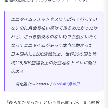
エニタイムフォットネスにしばらく行ってい
ないのに月会費払い続けて後ろめたかったけ
れど、さっき馴染みのない街でお腹がいたく
なってエニタイムがあって本当に助かった。
日本国内に1,200店舗以上、世界30の国と地
域に5,500店舗以上の好立地なトイレに駆け
込める
— 気化熱 (@kicanetsu)
2026年5月16日
「後ろめたかった」という自己開示が、同じ経験