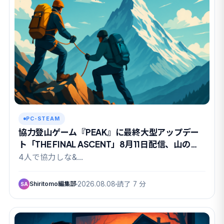
PC-STEAM
協力登山ゲーム『PEAK』に最終大型アップデー
ト「THE FINAL ASCENT」8月11日配信、山の日
に有終の美か
4人で協力しな&…
Shiritomo編集部
2026.08.08
読了 7 分
SA