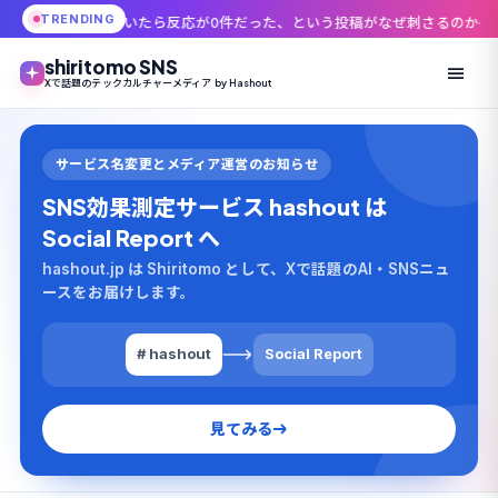
TRENDING
たら反応が0件だった、という投稿がなぜ刺さるのか
「45,000円が1日で
shiritomo SNS
Xで話題のテックカルチャーメディア by Hashout
サービス名変更とメディア運営のお知らせ
SNS効果測定サービス hashout は
Social Report へ
hashout.jp は Shiritomo として、Xで話題のAI・SNSニュ
ースをお届けします。
# hashout
Social Report
見てみる