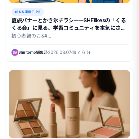
SNS運用TIPS
夏旅バナーとかき氷チラシ——SHElikesの「くる
くる会」に見る、学習コミュニティを本気にさせ
る課題設計
初心者編のお&#…
Shiritomo編集部
2026.08.07
読了 6 分
SA