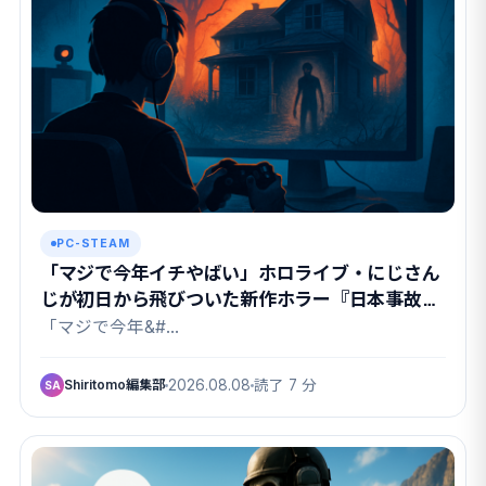
PC-STEAM
「マジで今年イチやばい」ホロライブ・にじさん
じが初日から飛びついた新作ホラー『日本事故物
件監視協会3』の中身
「マジで今年&#…
Shiritomo編集部
2026.08.08
読了 7 分
SA