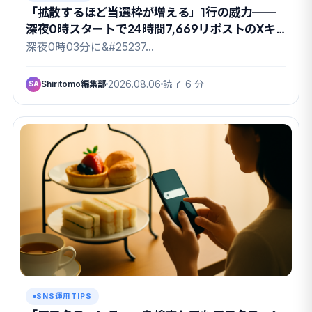
「拡散するほど当選枠が増える」1行の威力──
深夜0時スタートで24時間7,669リポストのXキ
ャンペーン
深夜0時03分に&#25237…
Shiritomo編集部
2026.08.06
読了 6 分
SA
SNS運用TIPS