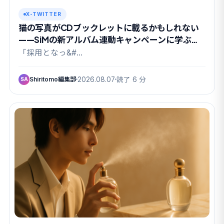
X-TWITTER
猫の写真がCDブックレットに載るかもしれない
——SiMの新アルバム連動キャンペーンに学ぶ
UGC設計
「採用となっ&#…
Shiritomo編集部
2026.08.07
読了 6 分
SA