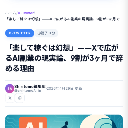
ホーム
/
X-Twitter
/
「楽して稼ぐは幻想」——Xで広がるAI副業の現実論、9割が3ヶ月で辞める理由
読了 3 分
X-TWITTER
「楽して稼ぐは幻想」——Xで広が
るAI副業の現実論、9割が3ヶ月で辞
める理由
Shiritomo編集部
2026年4月29日 更新
SA
@shiritomoAI_jp