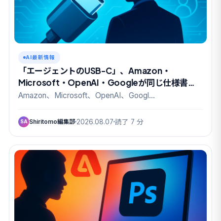
AI最新情報
「エージェントのUSB-C」、Amazon・
Microsoft・OpenAI・Googleが同じ仕様書に
名を連ねた
Amazon、Microsoft、OpenAI、Googl…
Shiritomo編集部
2026.08.07
読了 7 分
SA