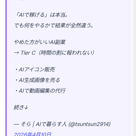
「AIで稼げる」は本当。
でも何をやるかで結果が全然違う。
やめた方がいいAI副業
→ Tier C（時間の割に報われない）
・AIアイコン販売
・AI生成画像を売る
・AIで動画編集の代行
続き↓
— そら | AIで暮らす人 (@tsuntsun2914)
2026年4月10日