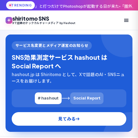
TRENDING
e」と打つだけでPhotoshopが起動する日が来た
「圏外」表示のままスマホを
shiritomo SNS
Xで話題のテックカルチャーメディア by Hashout
サービス名変更とメディア運営のお知らせ
SNS効果測定サービス hashout は
Social Report へ
hashout.jp は Shiritomo として、Xで話題のAI・SNSニュ
ースをお届けします。
# hashout
Social Report
見てみる