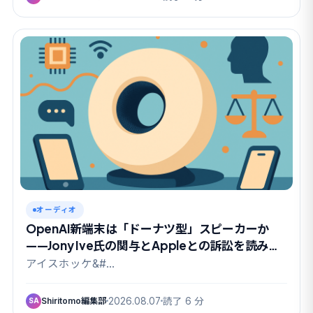
オーディオ
OpenAI新端末は「ドーナツ型」スピーカーか
——Jony Ive氏の関与とAppleとの訴訟を読み解
く
アイスホッケ&#…
Shiritomo編集部
2026.08.07
読了 6 分
SA