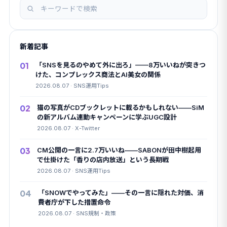
記
事
を
新着記事
検
索
01
「SNSを見るのやめて外に出ろ」——8万いいねが突きつ
けた、コンプレックス商法とAI美女の関係
2026.08.07 · SNS運用Tips
02
猫の写真がCDブックレットに載るかもしれない——SiM
の新アルバム連動キャンペーンに学ぶUGC設計
2026.08.07 · X-Twitter
03
CM公開の一言に2.7万いいね——SABONが田中樹起用
で仕掛けた「香りの店内放送」という長期戦
2026.08.07 · SNS運用Tips
04
「SNOWでやってみた」——その一言に隠れた対価、消
費者庁が下した措置命令
2026.08.07 · SNS規制・政策