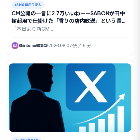
SNS運用TIPS
CM公開の一言に2.7万いいね——SABONが田中
樹起用で仕掛けた「香りの店内放送」という長期
戦
「本日より新CM…
Shiritomo編集部
2026.08.07
読了 6 分
SA