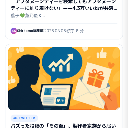
「アフタヌーンティーを検索してもアフタヌーン
ティーに辿り着けない」——4.3万いいねが共感
したX検索のクセ
薫子
薫乃園&…
Shiritomo編集部
2026.08.06
読了 8 分
SA
X-TWITTER
バズった投稿の「その後」、製作者家族から届い