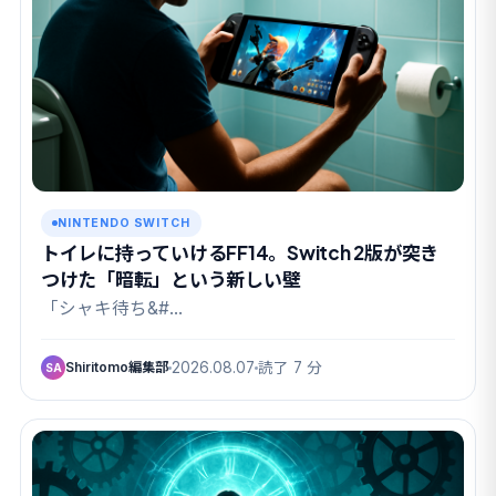
NINTENDO SWITCH
トイレに持っていけるFF14。Switch 2版が突き
つけた「暗転」という新しい壁
「シャキ待ち&#…
Shiritomo編集部
2026.08.07
読了 7 分
SA