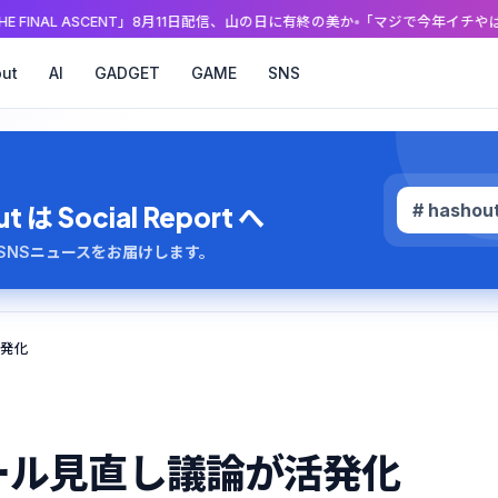
CENT」8月11日配信、山の日に有終の美か
「マジで今年イチやばい」ホロライ
ut
AI
GADGET
GAME
SNS
# hashou
 Social Report へ
のAI・SNSニュースをお届けします。
活発化
ール見直し議論が活発化