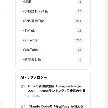
LINE
2
SNS規制・政策
20
SNS運用Tips
271
TikTok
23
X-Twitter
230
ま
YouTube
23
政
週次まとめ
1
AI・テクノロジー
01
Grokの新画像生成「Imagine Image
2.0」、Arenaランキング2位発進の中身
2026.08.08
02
Claude Codeの「毎回Yes」が消える