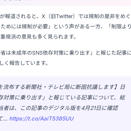
報道されると、X（旧Twitter）では規制の是非をめぐ
るためには規制が必要」という声がある一方、「制限よ
育重視派の意見も多く見られます。
省は未成年のSNS依存対策に乗り出す」と報じた記事
しく報告しています。
報を流布する新聞社・テレビ局に断固抗議します】日
依存対策に乗り出す」と報じている記事について、総
者は、この記事のデジタル版を4月21日に確認
て…
https://t.co/AaiT5385UU