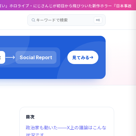
ブ・にじさんじが初日から飛びついた新作ホラー『日本事故物件監視協会3』
⌘K
記
事
を
検
索
t
Social Report
見てみる
目次
政治家も動いた——X上の議論はこんな
状況です