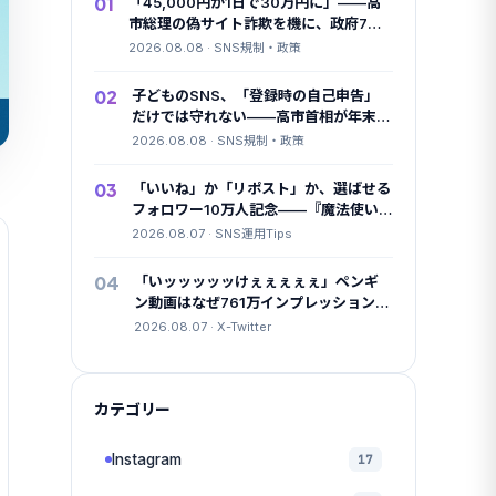
01
「45,000円が1日で30万円に」——高
市総理の偽サイト詐欺を機に、政府7府
省庁がSNS広告に”本人確認”を要請
2026.08.08 · SNS規制・政策
02
子どものSNS、「登録時の自己申告」
だけでは守れない——高市首相が年末ま
でに規制方針とりまとめを指示
2026.08.08 · SNS規制・政策
03
「いいね」か「リポスト」か、選ばせる
フォロワー10万人記念——『魔法使い
の夜』公式Xの設計
2026.08.07 · SNS運用Tips
04
「いッッッッッけぇぇぇぇぇ」ペンギ
ン動画はなぜ761万インプレッションま
で伸びたのか
2026.08.07 · X-Twitter
カテゴリー
Instagram
17