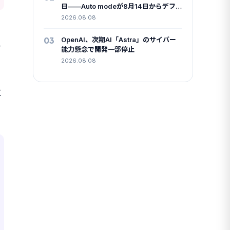
日——Auto modeが8月14日からデフ
ォルトになる理由
2026.08.08
03
OpenAI、次期AI「Astra」のサイバー
り
能力懸念で開発一部停止
2026.08.08
に