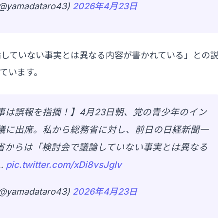
madataro43)
2026年4月23日
論していない事実とは異なる内容が書かれている」との
ています。
事は誤報を指摘！】4月23日朝、党の青少年のイン
議に出席。私から総務省に対し、前日の日経新聞一
省からは「検討会で議論していない事実とは異なる
…
pic.twitter.com/xDi8vsJgIv
madataro43)
2026年4月23日