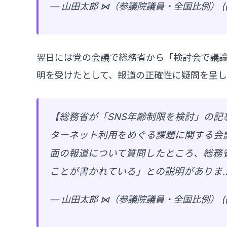
— 山田太郎 ⋈（参議院議員・全国比例） (@ya
翌日には党の会議で総務省から「検討会で議
明を受けたとして、報道の正確性に疑問を呈し
【総務省が「SNS年齢制限を検討」の記
ターネット利用をめぐる課題に関する会
面の報道について質問したところ、総務
ことが書かれている」との説明がありま
— 山田太郎 ⋈（参議院議員・全国比例） (@ya