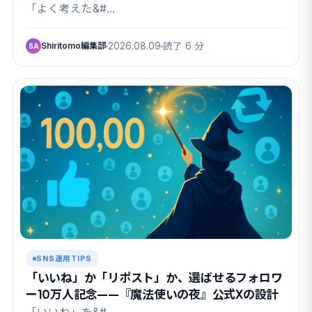
がった”親というパトロン”
「よく考えた&#…
Shiritomo編集部
2026.08.09
読了 6 分
SA
SNS運用TIPS
「いいね」か「リポスト」か、選ばせるフォロワ
ー10万人記念——『魔法使いの夜』公式Xの設計