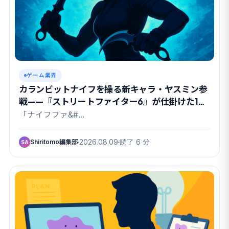
ゲーム業界
カランビットナイフを操る新キャラ・ヤスミン参
戦——『ストリートファイター6』が仕掛けた1週
間の熱狂
「ナイフファ&#…
Shiritomo編集部
2026.08.09
読了 6 分
SA