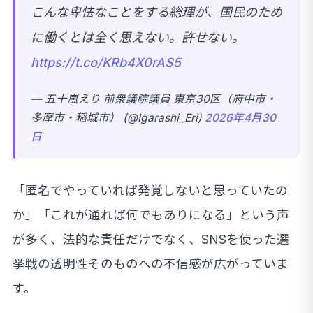
こんな卑怯なことをする総理が、国民のため
に働くとは全く思えない。許せない。
https://t.co/KRb4X0rAS5
— 五十嵐えり 前衆議院議員 東京30区（府中市・
多摩市・稲城市） (@Igarashi_Eri)
2026年4月30
日
「匿名でやっていれば発覚しないと思っていたの
か」「これが通れば何でもありになる」という声
が多く、法的な責任だけでなく、SNSを使った選
挙戦の透明性そのものへの不信感が広がっていま
す。