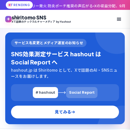
TRENDING
リー発火 防炎ポーチ推奨の声広がる
Xの収益分配、9月7日で幕引き——新
shiritomo SNS
Xで話題のテックカルチャーメディア by Hashout
サービス名変更とメディア運営のお知らせ
SNS効果測定サービス hashout は
Social Report へ
hashout.jp は Shiritomo として、Xで話題のAI・SNSニュ
ースをお届けします。
# hashout
Social Report
見てみる