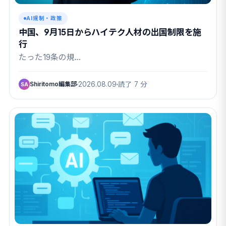
AI規制・政策
中国、9月15日からハイテク人材の出国制限を施
行
たった19条の規…
Shiritomo編集部
2026.08.09
読了 7 分
SA