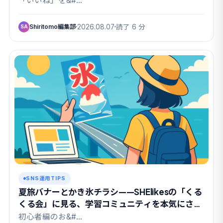
「いいね」を&#…
Shiritomo編集部
2026.08.07
読了 6 分
SA
SNS運用TIPS
夏旅バナーとかき氷チラシ——SHElikesの「くる
くる会」に見る、学習コミュニティを本気にさせ
る課題設計
初心者編のお&#…