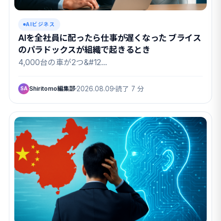
AIビジネス
AIを全社員に配ったら仕事が遅くなった ブライス
のパラドックスが組織で起きるとき
4,000台の車が2つ&#12…
Shiritomo編集部
2026.08.09
読了 7 分
SA