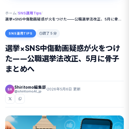
ホーム
/
SNS運用Tips
/
選挙×SNS中傷動画疑惑が火をつけた——公職選挙法改正、5月に骨子まとめへ
読了 5 分
SNS運用TIPS
選挙×SNS中傷動画疑惑が火をつけ
た——公職選挙法改正、5月に骨子
まとめへ
Shiritomo編集部
2026年5月6日 更新
SA
@shiritomoAI_jp