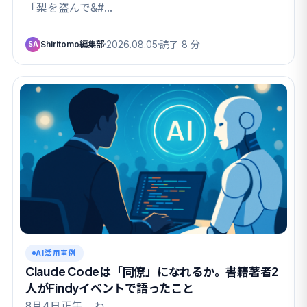
「梨を盗んで&#…
Shiritomo編集部
2026.08.05
読了 8 分
SA
AI活用事例
Claude Codeは「同僚」になれるか。書籍著者2
人がFindyイベントで語ったこと
8月4日正午、わ…