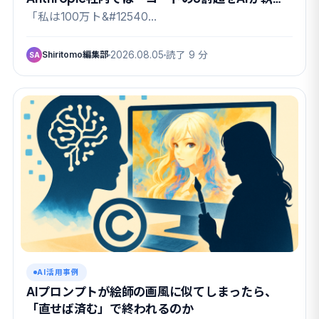
筆」の実態も
「私は100万ト&#12540…
Shiritomo編集部
2026.08.05
読了 9 分
SA
AI活用事例
AIプロンプトが絵師の画風に似てしまったら、
「直せば済む」で終われるのか