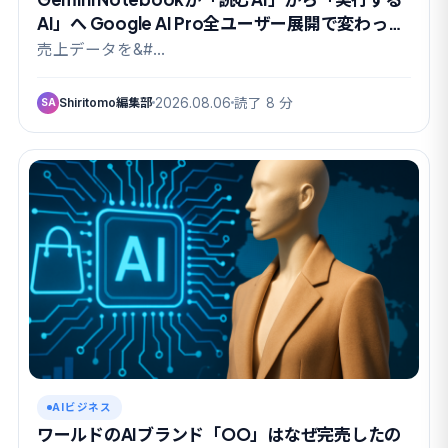
AI」へ Google AI Pro全ユーザー展開で変わった
こと
売上データを&#…
Shiritomo編集部
2026.08.06
読了 8 分
SA
AIビジネス
ワールドのAIブランド「OO」はなぜ完売したの