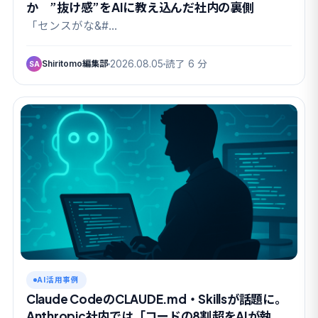
か ”抜け感”をAIに教え込んだ社内の裏側
「センスがな&#…
Shiritomo編集部
2026.08.05
読了 6 分
SA
AI活用事例
Claude CodeのCLAUDE.md・Skillsが話題に。
Anthropic社内では「コードの8割超をAIが執