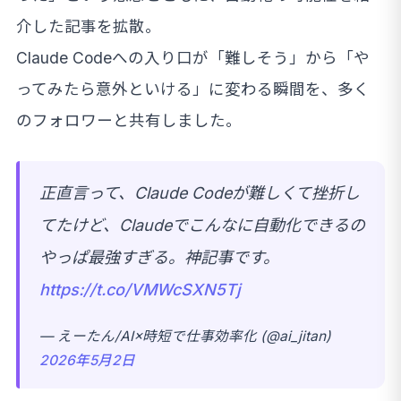
介した記事を拡散。
Claude Codeへの入り口が「難しそう」から「や
ってみたら意外といける」に変わる瞬間を、多く
のフォロワーと共有しました。
正直言って、Claude Codeが難しくて挫折し
てたけど、Claudeでこんなに自動化できるの
やっぱ最強すぎる。神記事です。
https://t.co/VMWcSXN5Tj
— えーたん/AI×時短で仕事効率化 (@ai_jitan)
2026年5月2日