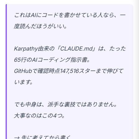
これはAIにコードを書かせている人なら、一
度読んだほうがいい。
Karpathy由来の「CLAUDE.md」は、たった
65行のAIコーディング指示書。
GitHubで確認時点147,516スターまで伸びて
います。
でも中身は、派手な裏技ではありません。
大事なのはこの4つ。
→ 先に考えてから書く…