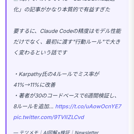
化」の記事がかなり本質的で有益すぎた
要するに、Claude Codeの精度はモデル性能
だけでなく、最初に渡す"行動ルール"で大き
く変わるという話です
・Karpathy氏の4ルールでミス率が
41%→11%に改善
・著者が30のコードベースで6週間検証し、
8ルールを追加…
https://t.co/uAowOcnYE7
pic.twitter.com/9TVllZLCvd
— テツメモ｜AI図解×検証｜Newsletter