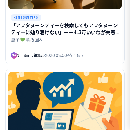
SNS運用TIPS
「アフタヌーンティーを検索してもアフタヌーン
ティーに辿り着けない」——4.3万いいねが共感
したX検索のクセ
薫子
薫乃園&…
Shiritomo編集部
2026.08.06
読了 8 分
SA