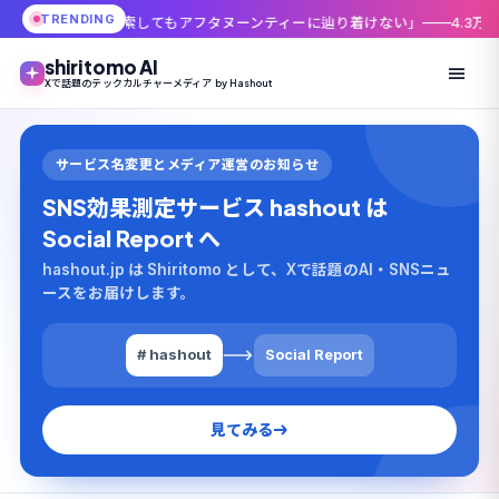
TRENDING
索してもアフタヌーンティーに辿り着けない」——4.3万いいねが共感したX
shiritomo AI
Xで話題のテックカルチャーメディア by Hashout
サービス名変更とメディア運営のお知らせ
SNS効果測定サービス hashout は
Social Report へ
hashout.jp は Shiritomo として、Xで話題のAI・SNSニュ
ースをお届けします。
# hashout
Social Report
見てみる