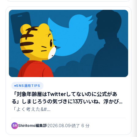
SNS運用TIPS
「対象年齢層はTwitterしてないのに公式があ
る」しまじろうの気づきに13万いいね、浮かび上
がった”親というパトロン”
「よく考えた&#…
Shiritomo編集部
2026.08.09
読了 6 分
SA