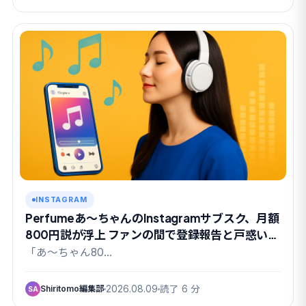
INSTAGRAM
Perfumeあ〜ちゃんのInstagramサブスク、月額
800円説が浮上 ファンの間で登録報告と戸惑いが
交錯
「あ〜ちゃん80…
Shiritomo編集部
2026.08.09
読了 6 分
SA