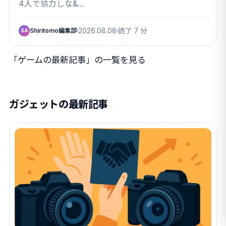
に有終の美か
4人で協力しな&…
Shiritomo編集部
2026.08.08
読了 7 分
SA
「ゲームの最新記事」の一覧を見る
ガジェットの最新記事