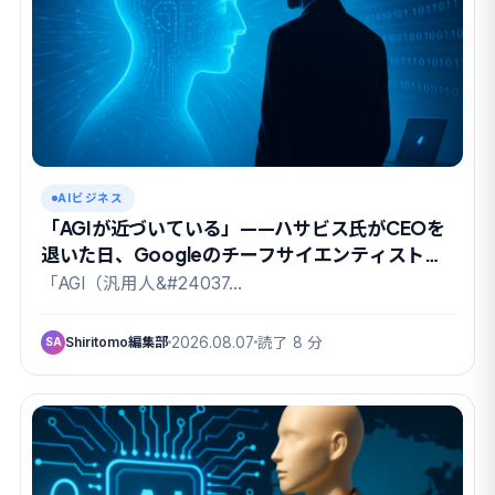
AIビジネス
「AGIが近づいている」——ハサビス氏がCEOを
退いた日、Googleのチーフサイエンティストも
去った
「AGI（汎用人&#24037…
Shiritomo編集部
2026.08.07
読了 8 分
SA