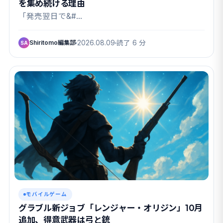
を集め続ける理由
「発売翌日で&#…
Shiritomo編集部
2026.08.09
読了 6 分
SA
モバイルゲーム
グラブル新ジョブ「レンジャー・オリジン」10月
追加、得意武器は弓と銃