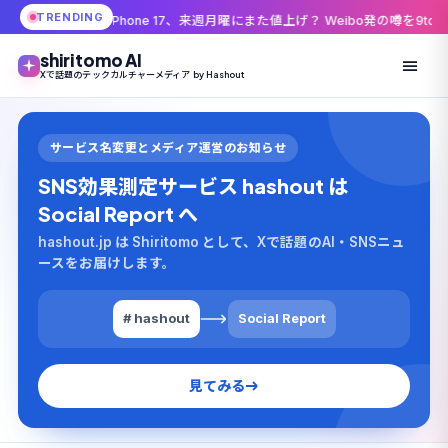
TRENDING
iPhone 17、来週月曜にまた値上げ？ Weibo発の噂を9to5Macが伝えた理由
shiritomo AI
Xで話題のテックカルチャーメディア by Hashout
サービス名変更とメディア運営のお知らせ
SNS効果測定サービス hashout は
Social Report へ
hashout.jp は Shiritomo として、Xで話題のAI・SNSニュ
ースをお届けします。
# hashout
Social Report
見てみる