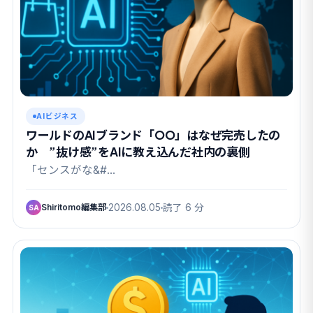
AIビジネス
ワールドのAIブランド「OO」はなぜ完売したの
か ”抜け感”をAIに教え込んだ社内の裏側
「センスがな&#…
Shiritomo編集部
2026.08.05
読了 6 分
SA