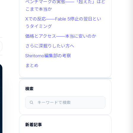
ベンチマークの実態——「超えた」はど
こまで本当か
Xでの反応——Fable 5停止の翌日とい
うタイミング
価格とアクセス——本当に安いのか
さらに深掘りしたい方へ
Shiritomo編集部の考察
まとめ
検索
記
事
を
検
新着記事
索