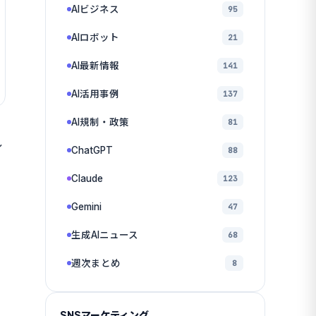
AIビジネス
95
AIロボット
21
AI最新情報
141
AI活用事例
137
AI規制・政策
81
し
ChatGPT
88
Claude
123
Gemini
47
生成AIニュース
68
週次まとめ
8
SNSマーケティング