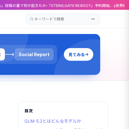
が起きたか
『STEINS;GATE RE:BOOT』予約開始、γ世界線ルート追加で20
⌘K
記
事
を
検
索
t
Social Report
見てみる
目次
GLM-5.2とはどんなモデルか