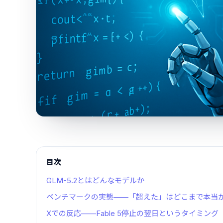
目次
GLM-5.2とはどんなモデルか
ベンチマークの実態——「超えた」はどこまで本当
Xでの反応——Fable 5停止の翌日というタイミング