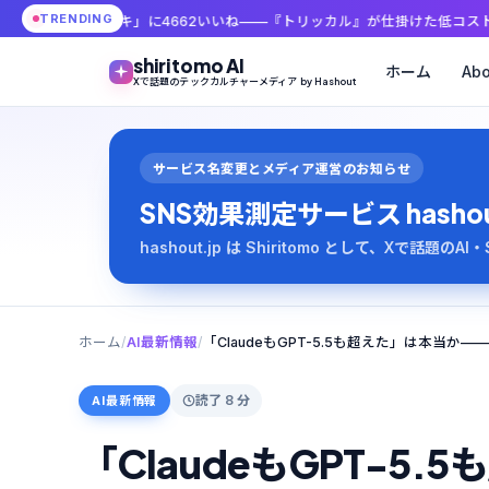
TRENDING
ピキ」に4662いいね——『トリッカル』が仕掛けた低コストUGCの中身
X
shiritomo AI
ホーム
Abo
Xで話題のテックカルチャーメディア by Hashout
サービス名変更とメディア運営のお知らせ
SNS効果測定サービス hashout は
hashout.jp は Shiritomo として、Xで話題
ホーム
/
AI最新情報
/
読了 8 分
AI最新情報
「ClaudeもGPT-5