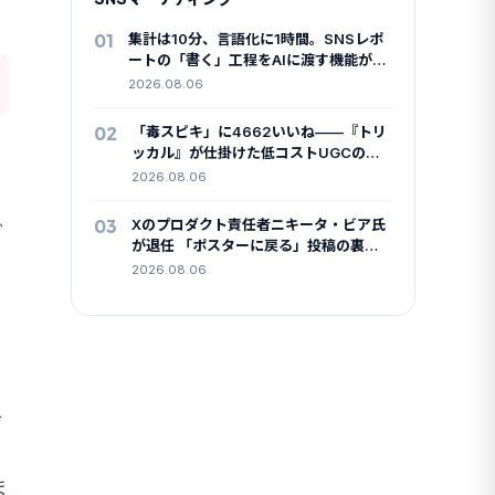
01
集計は10分、言語化に1時間。SNSレポ
ートの「書く」工程をAIに渡す機能が全
調査タイプに広がりました
2026.08.06
02
「毒スピキ」に4662いいね——『トリ
ッカル』が仕掛けた低コストUGCの中
身
2026.08.06
03
Xのプロダクト責任者ニキータ・ビア氏
ブ
が退任 「ポスターに戻る」投稿の裏で
何が起きたか
2026.08.06
ス
ま