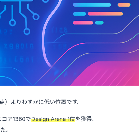
5（84.0点）よりわずかに低い位置です。
Oスコア1360で
Design Arena 1位
を獲得。
した。