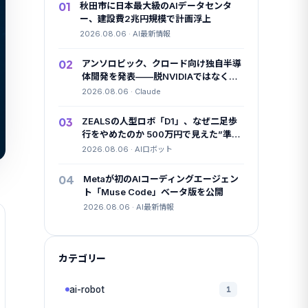
01
秋田市に日本最大級のAIデータセンタ
ー、建設費2兆円規模で計画浮上
2026.08.06 · AI最新情報
02
アンソロピック、クロード向け独自半導
体開発を発表——脱NVIDIAではなく
「足し算」の一手
2026.08.06 · Claude
03
ZEALSの人型ロボ「D1」、なぜ二足歩
行をやめたのか 500万円で見えた”準国
産”の勝算
2026.08.06 · AIロボット
04
Metaが初のAIコーディングエージェン
ト「Muse Code」ベータ版を公開
2026.08.06 · AI最新情報
カテゴリー
ai-robot
1