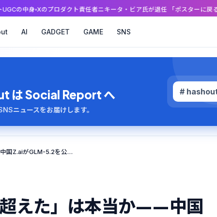
のプロダクト責任者ニキータ・ビア氏が退任 「ポスターに戻る」投稿の裏で何
ut
AI
GADGET
GAME
SNS
# hashou
 Social Report へ
のAI・SNSニュースをお届けします。
「ClaudeもGPT-5.5も超えた」は本当か——中国Z.aiがGLM-5.2を公開、コーディングAIがオープンソースで世界に挑む
.5も超えた」は本当か——中国