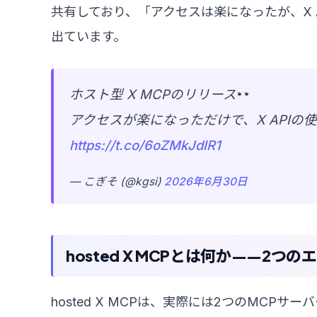
共有しており、「アクセスは楽になったが、X 
出ています。
ホスト型 X MCPのリリース
アクセスが楽になっただけで、X API
https://t.co/6oZMkJdIR1
— こぎそ (@kgsi)
2026年6月30日
hosted X MCPとは何か——2
hosted X MCPは、実際には2つのMCPサ