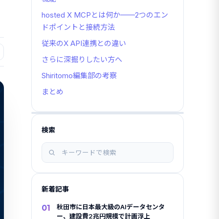
hosted X MCPとは何か——2つのエン
ドポイントと接続方法
従来のX API連携との違い
さらに深掘りしたい方へ
Shiritomo編集部の考察
まとめ
検索
記
事
を
検
新着記事
索
01
秋田市に日本最大級のAIデータセンタ
ー、建設費2兆円規模で計画浮上