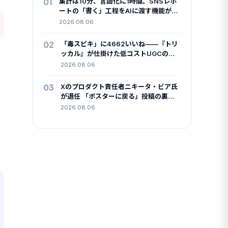
01
集計は10分、言語化に1時間。SNSレポ
ートの「書く」工程をAIに渡す機能が全
調査タイプに広がりました
2026.08.06
02
「毒スピキ」に4662いいね——『トリ
ッカル』が仕掛けた低コストUGCの中
身
2026.08.06
03
Xのプロダクト責任者ニキータ・ビア氏
が退任 「ポスターに戻る」投稿の裏で
何が起きたか
2026.08.06