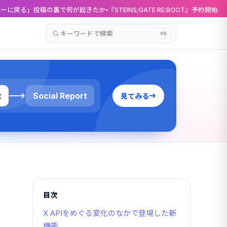
裏で何が起きたか
『STEINS;GATE RE:BOOT』予約開始、γ世界線ルート追
⌘K
記
事
を
検
索
t
Social Report
見てみる
目次
X APIをめぐる変化のなかで登場した新
機能