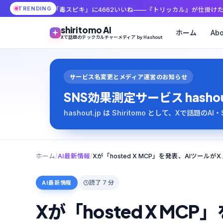
TRENDING
「毒スピキ」に4662いいね——『トリッカル』が仕掛けた低コストUGCの中
shiritomo AI
ホーム
Abo
Xで話題のテックカルチャーメディア by Hashout
サービス名変更とメディア運営のお知らせ
SNS効果測定サービス hashout は
hashout.jp は Shiritomo として、Xで話題
ホーム
/
AI最新情報
/
Xが「hosted X MCP」を発表、AIツールがX
読了 7 分
AI最新情報
Xが「hosted X MCP