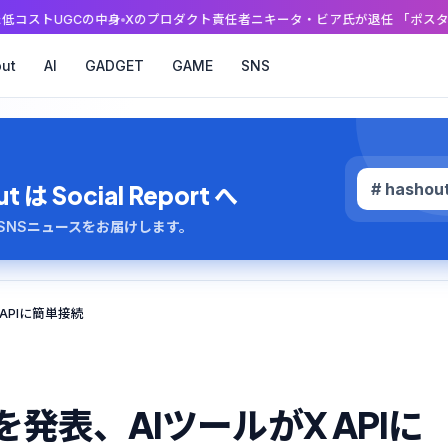
身
Xのプロダクト責任者ニキータ・ビア氏が退任 「ポスターに戻る」投稿の
ut
AI
GADGET
GAME
SNS
# hashou
 Social Report へ
のAI・SNSニュースをお届けします。
 APIに簡単接続
」を発表、AIツールがX APIに