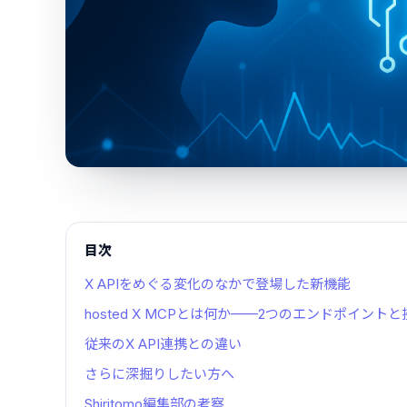
目次
X APIをめぐる変化のなかで登場した新機能
hosted X MCPとは何か——2つのエンドポイント
従来のX API連携との違い
さらに深掘りしたい方へ
Shiritomo編集部の考察