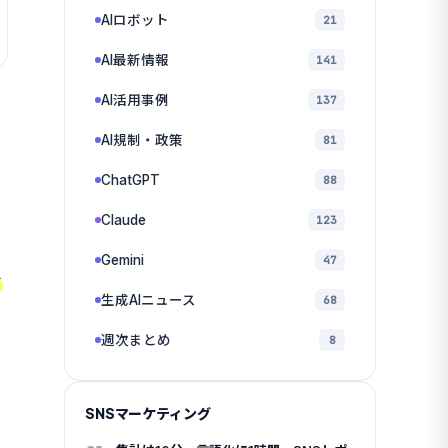
AIロボット
21
AI最新情報
141
AI活用事例
137
発
AI規制・政策
81
ChatGPT
88
Claude
123
Gemini
47
を
生成AIニュース
68
週次まとめ
8
SNSマーケティング