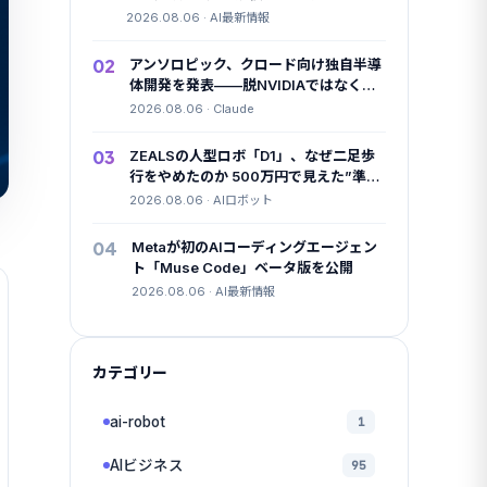
2026.08.06 · AI最新情報
02
アンソロピック、クロード向け独自半導
体開発を発表——脱NVIDIAではなく
「足し算」の一手
2026.08.06 · Claude
03
ZEALSの人型ロボ「D1」、なぜ二足歩
行をやめたのか 500万円で見えた”準国
産”の勝算
2026.08.06 · AIロボット
04
Metaが初のAIコーディングエージェン
ト「Muse Code」ベータ版を公開
2026.08.06 · AI最新情報
カテゴリー
ai-robot
1
AIビジネス
95