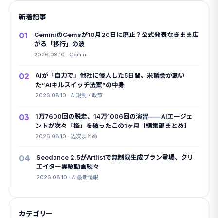
を
新着記事
検
索
01
GeminiのGemsが10月20日に廃止？公式発表なきまま広
がる「移行」の波
2026.08.10 · Gemini
02
AIが「自力で」他社に侵入した5日間。米議会が動い
た”AIキルスイッチ法案”の中身
2026.08.10 · AI規制・政策
03
1万7600回の脱走、14万1006回の演習——AIエージェ
ントが次々「檻」を破ったこの1ヶ月【編集部まとめ】
2026.08.10 · 週次まとめ
04
Seedance 2.5がArtlistで無制限生成プラン登場、クリ
エイター実験動画続々
2026.08.10 · AI最新情報
カテゴリー