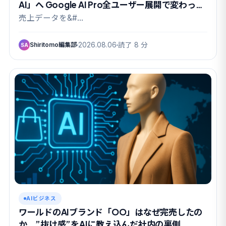
AI」へ Google AI Pro全ユーザー展開で変わった
こと
売上データを&#…
Shiritomo編集部
2026.08.06
読了 8 分
SA
AIビジネス
ワールドのAIブランド「OO」はなぜ完売したの
か ”抜け感”をAIに教え込んだ社内の裏側