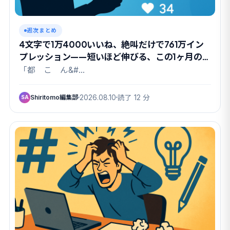
週次まとめ
4文字で1万4000いいね、絶叫だけで761万イン
プレッション——短いほど伸びる、この1ヶ月のX
の法則【編集部まとめ】
「都 こ ん&#…
Shiritomo編集部
2026.08.10
読了 12 分
SA