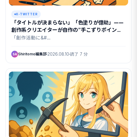
X-TWITTER
「タイトルが決まらない」「色塗りが億劫」——
創作系クリエイターが自作の”手こずりポイン
ト”を吐き出すハッシュタグ
「創作活動に&#…
Shiritomo編集部
2026.08.10
読了 7 分
SA