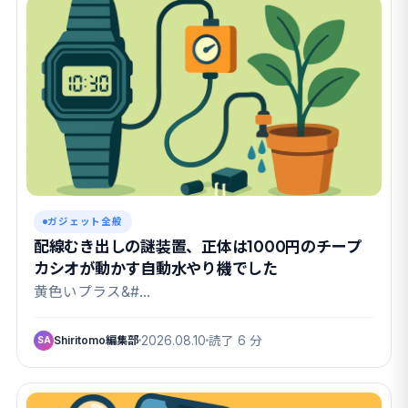
ガジェット全般
配線むき出しの謎装置、正体は1000円のチープ
カシオが動かす自動水やり機でした
黄色いプラス&#…
Shiritomo編集部
2026.08.10
読了 6 分
SA