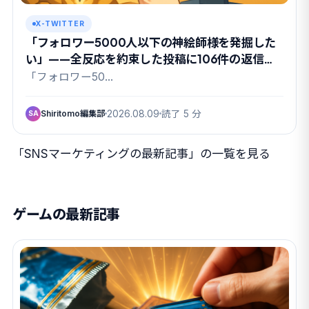
X-TWITTER
「フォロワー5000人以下の神絵師様を発掘した
い」——全反応を約束した投稿に106件の返信が
集まった理由
「フォロワー50…
Shiritomo編集部
2026.08.09
読了 5 分
SA
「SNSマーケティングの最新記事」の一覧を見る
ゲームの最新記事