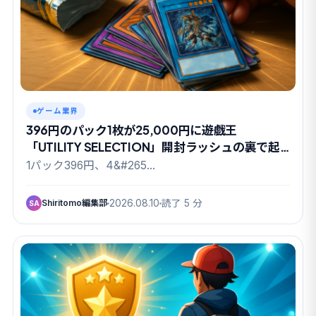
ゲーム業界
396円のパック1枚が25,000円に――遊戯王
「UTILITY SELECTION」開封ラッシュの裏で起
きていたこと
1パック396円、4&#265…
Shiritomo編集部
2026.08.10
読了 5 分
SA