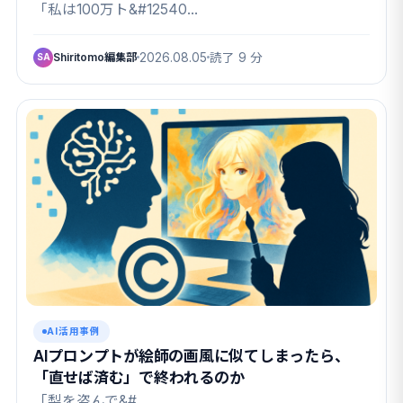
筆」の実態も
「私は100万ト&#12540…
Shiritomo編集部
2026.08.05
読了 9 分
SA
AI活用事例
AIプロンプトが絵師の画風に似てしまったら、
「直せば済む」で終われるのか
「梨を盗んで&#…