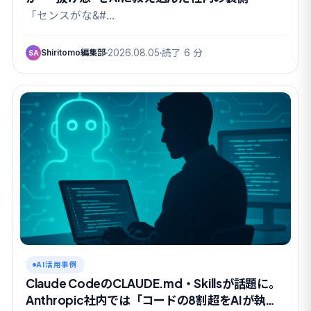
「センスがな&#…
Shiritomo編集部
2026.08.05
読了 6 分
SA
AI活用事例
Claude CodeのCLAUDE.md・Skillsが話題に。
Anthropic社内では「コードの8割超をAIが執