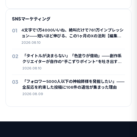
SNSマーケティング
01
4文字で1万4000いいね、絶叫だけで761万インプレッシ
ョン——短いほど伸びる、この1ヶ月のXの法則【編集部
まとめ】
2026.08.10
02
「タイトルが決まらない」「色塗りが億劫」——創作系
クリエイターが自作の”手こずりポイント”を吐き出すハ
ッシュタグ
2026.08.10
03
「フォロワー5000人以下の神絵師様を発掘したい」——
全反応を約束した投稿に106件の返信が集まった理由
2026.08.09