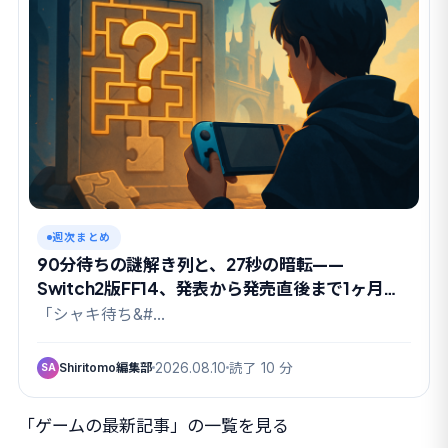
週次まとめ
90分待ちの謎解き列と、27秒の暗転——
Switch2版FF14、発表から発売直後まで1ヶ月の
全記録【編集部まとめ】
「シャキ待ち&#…
Shiritomo編集部
2026.08.10
読了 10 分
SA
「ゲームの最新記事」の一覧を見る