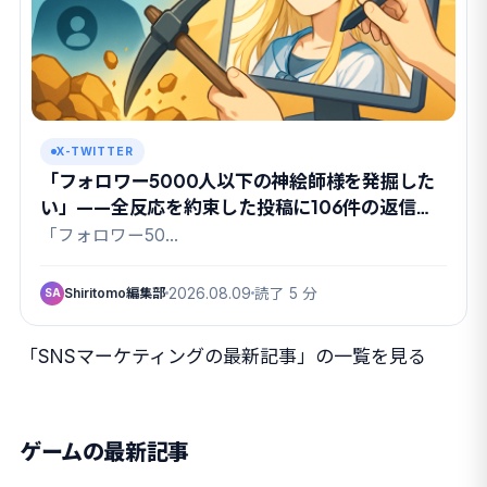
X-TWITTER
「フォロワー5000人以下の神絵師様を発掘した
い」——全反応を約束した投稿に106件の返信が
集まった理由
「フォロワー50…
Shiritomo編集部
2026.08.09
読了 5 分
SA
「SNSマーケティングの最新記事」の一覧を見る
ゲームの最新記事