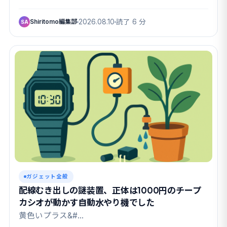
Shiritomo編集部
2026.08.10
読了 6 分
SA
ガジェット全般
配線むき出しの謎装置、正体は1000円のチープ
カシオが動かす自動水やり機でした
黄色いプラス&#…