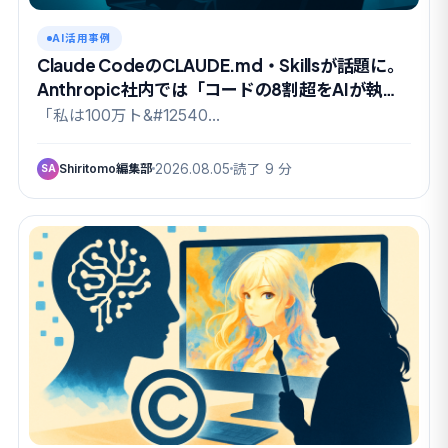
AI活用事例
Claude CodeのCLAUDE.md・Skillsが話題に。
Anthropic社内では「コードの8割超をAIが執
筆」の実態も
「私は100万ト&#12540…
Shiritomo編集部
2026.08.05
読了 9 分
SA