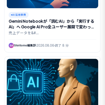
AI活用事例
Gemini Notebookが「読むAI」から「実行する
AI」へ Google AI Pro全ユーザー展開で変わった
こと
売上データを&#…
Shiritomo編集部
2026.08.06
読了 8 分
SA