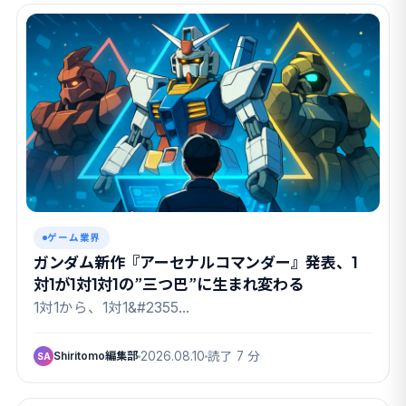
ゲーム業界
ガンダム新作『アーセナルコマンダー』発表、1
対1が1対1対1の”三つ巴”に生まれ変わる
1対1から、1対1&#2355…
Shiritomo編集部
2026.08.10
読了 7 分
SA