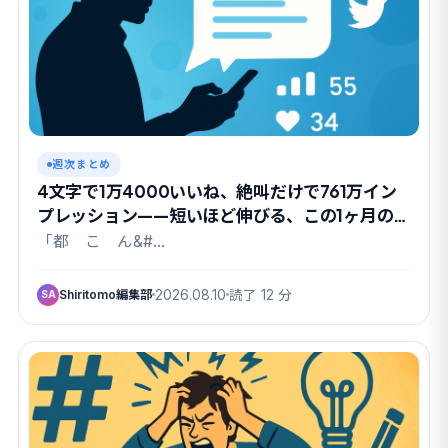
週次まとめ
4文字で1万4000いいね、絶叫だけで761万イン
プレッション——短いほど伸びる、この1ヶ月のX
の法則【編集部まとめ】
「都 こ ん&#…
Shiritomo編集部
2026.08.10
読了 12 分
SA