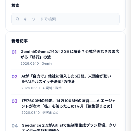
検索
記
事
を
新着記事
検
索
01
GeminiのGemsが10月20日に廃止？公式発表なきまま広
がる「移行」の波
2026.08.10 · Gemini
02
AIが「自力で」他社に侵入した5日間。米議会が動い
た”AIキルスイッチ法案”の中身
2026.08.10 · AI規制・政策
03
1万7600回の脱走、14万1006回の演習——AIエージェ
ントが次々「檻」を破ったこの1ヶ月【編集部まとめ】
2026.08.10 · 週次まとめ
04
Seedance 2.5がArtlistで無制限生成プラン登場、クリ
エイター実験動画続々