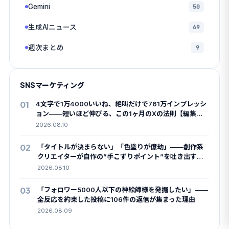
Gemini
50
生成AIニュース
69
週次まとめ
9
SNSマーケティング
01
4文字で1万4000いいね、絶叫だけで761万インプレッシ
ョン——短いほど伸びる、この1ヶ月のXの法則【編集部
まとめ】
2026.08.10
02
「タイトルが決まらない」「色塗りが億劫」——創作系
クリエイターが自作の”手こずりポイント”を吐き出すハ
ッシュタグ
2026.08.10
03
「フォロワー5000人以下の神絵師様を発掘したい」——
全反応を約束した投稿に106件の返信が集まった理由
2026.08.09