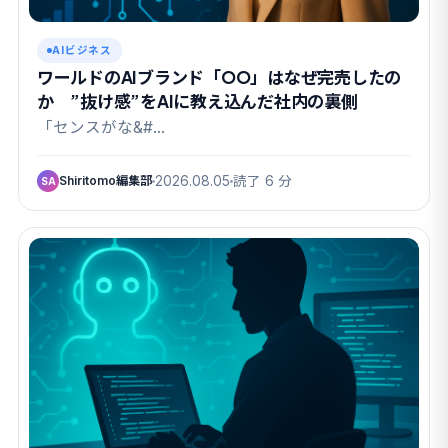
AIビジネス
ワールドのAIブランド「OO」はなぜ完売したの
か ”抜け感”をAIに教え込んだ社内の裏側
「センスがな&#…
Shiritomo編集部
2026.08.05
読了 6 分
SA