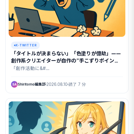
X-TWITTER
「タイトルが決まらない」「色塗りが億劫」——
創作系クリエイターが自作の”手こずりポイン
ト”を吐き出すハッシュタグ
「創作活動に&#…
Shiritomo編集部
2026.08.10
読了 7 分
SA