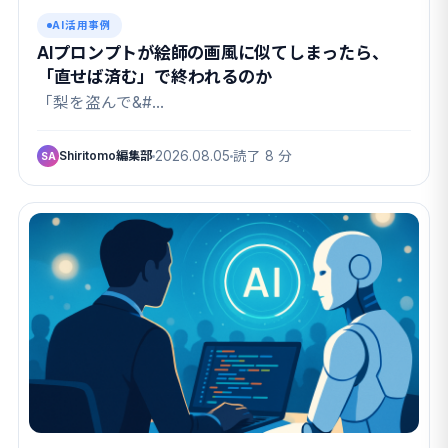
AI活用事例
AIプロンプトが絵師の画風に似てしまったら、
「直せば済む」で終われるのか
「梨を盗んで&#…
Shiritomo編集部
2026.08.05
読了 8 分
SA