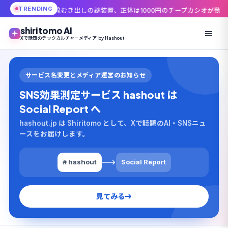
TRENDING
配線むき出しの謎装置、正体は1000円のチープカシオが動かす自動水やり機
shiritomo AI
Xで話題のテックカルチャーメディア by Hashout
サービス名変更とメディア運営のお知らせ
SNS効果測定サービス hashout は
Social Report へ
hashout.jp は Shiritomo として、Xで話題のAI・SNSニュ
ースをお届けします。
# hashout
Social Report
見てみる