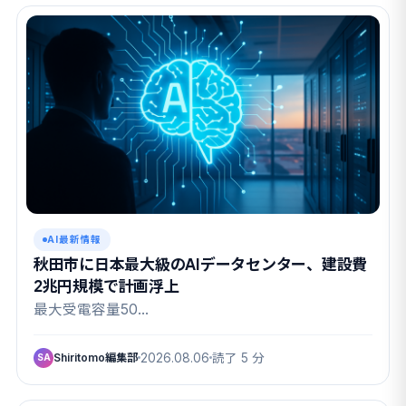
AI最新情報
秋田市に日本最大級のAIデータセンター、建設費
2兆円規模で計画浮上
最大受電容量50…
Shiritomo編集部
2026.08.06
読了 5 分
SA