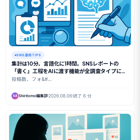
SNS運用TIPS
集計は10分、言語化に1時間。SNSレポートの
「書く」工程をAIに渡す機能が全調査タイプに広
がりました
投稿数、フォ&#…
Shiritomo編集部
2026.08.06
読了 6 分
SA