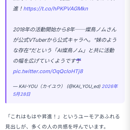
進！
https://t.co/hPKPVAGMkn
2018年の活動開始から8年──燦鳥ノムさん
が公式VTuberから公式キャラへ。“妹のよう
な存在”だという「AI燦鳥ノム」と共に活動
の幅を広げていくようです
pic.twitter.com/OqQcloHTj8
— KAI-YOU（カイユウ） (@KAI_YOU_ed)
2026年
5月28日
「これはもはや昇進！」というユーモアあふれる
見出しが、多くの人の共感を呼んでいます。