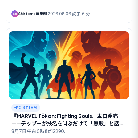
Shiritomo編集部
2026.08.06
読了 6 分
SA
PC-STEAM
『MARVEL Tōkon: Fighting Souls』本日発売
——デップーが技名を叫ぶだけで「無敵」と話題
のドリームチーム祭り
8月7日午前0時&#12290…