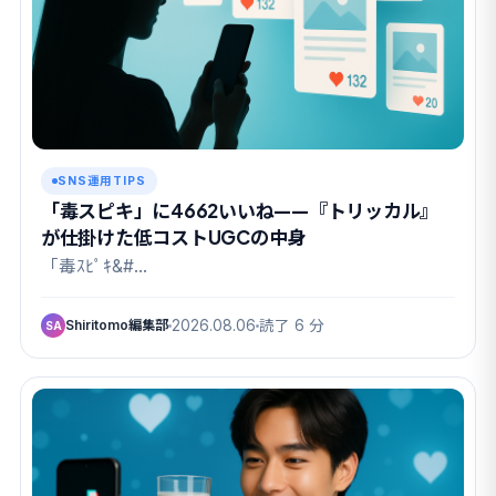
SNS運用TIPS
「毒スピキ」に4662いいね——『トリッカル』
が仕掛けた低コストUGCの中身
「毒ｽﾋﾟｷ&#…
Shiritomo編集部
2026.08.06
読了 6 分
SA