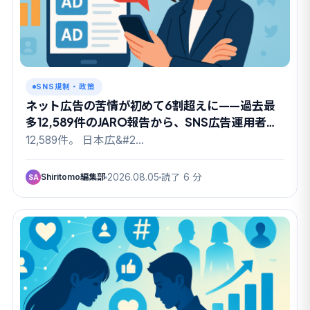
SNS規制・政策
ネット広告の苦情が初めて6割超えに——過去最
多12,589件のJARO報告から、SNS広告運用者が
読み取るべきこと
12,589件。 日本広&#2…
Shiritomo編集部
2026.08.05
読了 6 分
SA