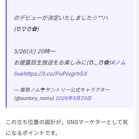
のデビューが決定いたしました☆""ハ
(Ծ∇Ծ✿)
5/26(火) 20時～
お披露目生放送をお楽しみに(Ծ◡Ծ✿)
#ノム
live
https://t.co/PuPIxgrhSX
— 燦鳥ノム
サントリー公式キャラクター
(@suntory_nomu)
2026年5月20日
この立ち位置の設計が、SNSマーケターとして気
になるポイントです。