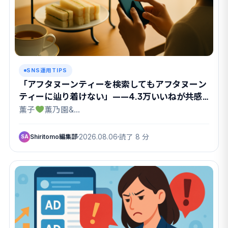
SNS運用TIPS
「アフタヌーンティーを検索してもアフタヌーン
ティーに辿り着けない」——4.3万いいねが共感
したX検索のクセ
薫子
薫乃園&…
Shiritomo編集部
2026.08.06
読了 8 分
SA