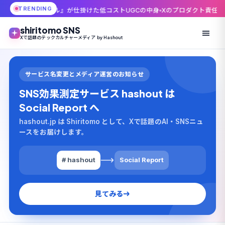
TRENDING
』が仕掛けた低コストUGCの中身
Xのプロダクト責任者ニキータ・ビア氏が退
shiritomo SNS
Xで話題のテックカルチャーメディア by Hashout
サービス名変更とメディア運営のお知らせ
SNS効果測定サービス hashout は
Social Report へ
hashout.jp は Shiritomo として、Xで話題のAI・SNSニュ
ースをお届けします。
# hashout
Social Report
見てみる