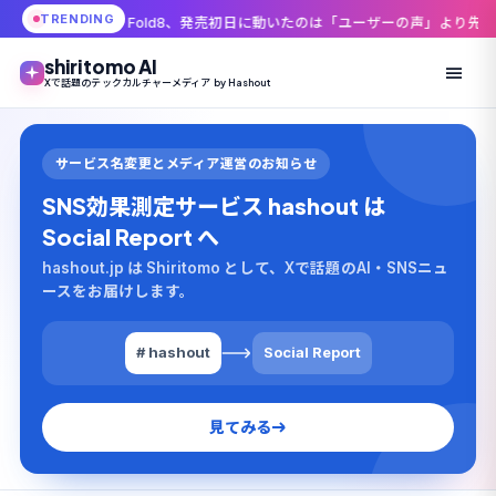
TRENDING
y Z Fold8、発売初日に動いたのは「ユーザーの声」より先に「企業の物量」だっ
shiritomo AI
Xで話題のテックカルチャーメディア by Hashout
サービス名変更とメディア運営のお知らせ
SNS効果測定サービス hashout は
Social Report へ
hashout.jp は Shiritomo として、Xで話題のAI・SNSニュ
ースをお届けします。
# hashout
Social Report
見てみる