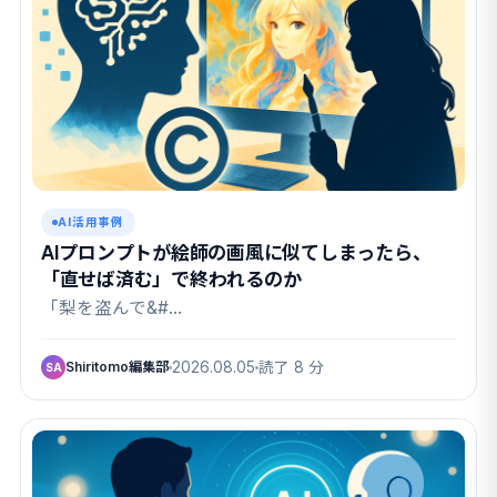
AI活用事例
AIプロンプトが絵師の画風に似てしまったら、
「直せば済む」で終われるのか
「梨を盗んで&#…
Shiritomo編集部
2026.08.05
読了 8 分
SA