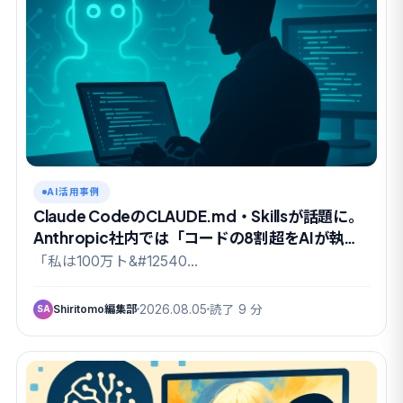
AI活用事例
Claude CodeのCLAUDE.md・Skillsが話題に。
Anthropic社内では「コードの8割超をAIが執
筆」の実態も
「私は100万ト&#12540…
Shiritomo編集部
2026.08.05
読了 9 分
SA