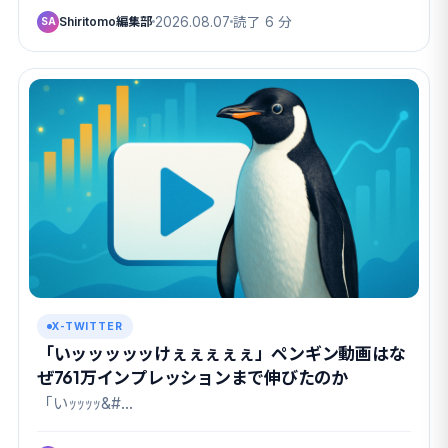
Shiritomo編集部
2026.08.07
読了 6 分
SA
X-TWITTER
「いッッッッッけぇぇぇぇぇ」ペンギン動画はな
ぜ761万インプレッションまで伸びたのか
「いｯｯｯｯ&#…