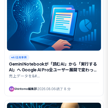
AI活用事例
Gemini Notebookが「読むAI」から「実行する
AI」へ Google AI Pro全ユーザー展開で変わった
こと
売上データを&#…
Shiritomo編集部
2026.08.06
読了 8 分
SA