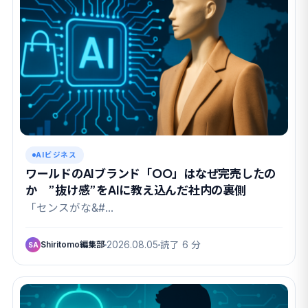
AIビジネス
ワールドのAIブランド「OO」はなぜ完売したの
か ”抜け感”をAIに教え込んだ社内の裏側
「センスがな&#…
Shiritomo編集部
2026.08.05
読了 6 分
SA