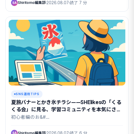
Shiritomo編集部
2026.08.07
読了 7 分
SA
SNS運用TIPS
夏旅バナーとかき氷チラシ——SHElikesの「くる
くる会」に見る、学習コミュニティを本気にさせ
る課題設計
初心者編のお&#…
Shiritomo編集部
2026.08.07
読了 6 分
SA