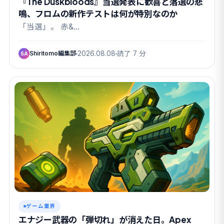
『The Duskbloods』当選発表に歓喜と落選の悲
鳴、フロムの新作テストは何が特別なのか
「当選」。 赤&…
Shiritomo編集部
2026.08.08
読了 7 分
SA
ゲーム業界
エナジー武器の「弾切れ」が消えた日。Apex