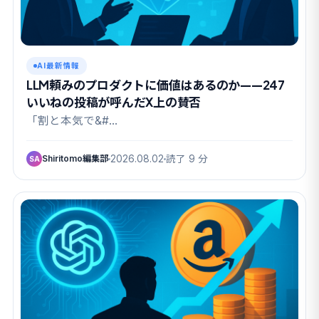
AI最新情報
LLM頼みのプロダクトに価値はあるのか——247
いいねの投稿が呼んだX上の賛否
「割と本気で&#…
Shiritomo編集部
2026.08.02
読了 9 分
SA