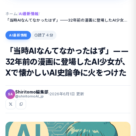
ホーム
/
AI最新情報
/
「当時AIなんてなかったはず」——32年前の漫画に登場したAI少女が、Xで懐かしいAI史論争に火をつけた
読了 4 分
AI最新情報
「当時AIなんてなかったはず」——
32年前の漫画に登場したAI少女が、
Xで懐かしいAI史論争に火をつけた
Shiritomo編集部
2026年6月1日 更新
SA
@shiritomoAI_jp