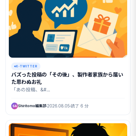
X-TWITTER
バズった投稿の「その後」、製作者家族から届い
た思わぬお礼
「あの投稿、&#…
Shiritomo編集部
2026.08.05
読了 6 分
SA