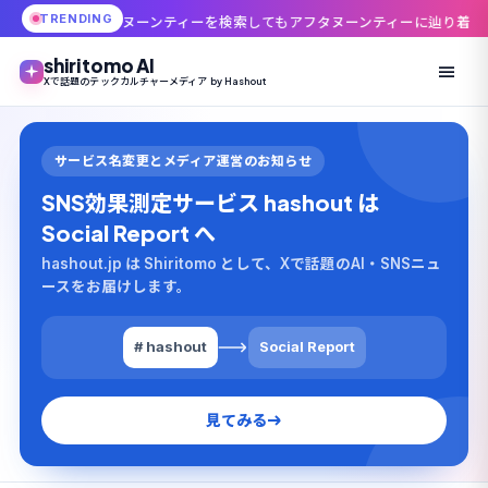
TRENDING
ンティーを検索してもアフタヌーンティーに辿り着けない」——4.3万いい
shiritomo AI
Xで話題のテックカルチャーメディア by Hashout
サービス名変更とメディア運営のお知らせ
SNS効果測定サービス hashout は
Social Report へ
hashout.jp は Shiritomo として、Xで話題のAI・SNSニュ
ースをお届けします。
# hashout
Social Report
見てみる