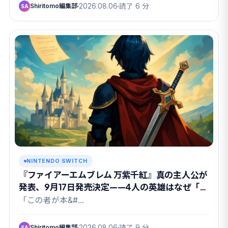
Shiritomo編集部
2026.08.06
読了 6 分
SA
NINTENDO SWITCH
『ファイアーエムブレム 万紫千紅』真の主人公が
発表、9月17日発売決定——4人の英雄はなぜ「も
ういない」のか
「この者が本&#…
Shiritomo編集部
2026.08.06
読了 9 分
SA