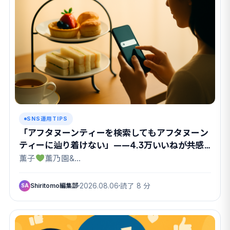
SNS運用TIPS
「アフタヌーンティーを検索してもアフタヌーン
ティーに辿り着けない」——4.3万いいねが共感
したX検索のクセ
薫子
薫乃園&…
Shiritomo編集部
2026.08.06
読了 8 分
SA