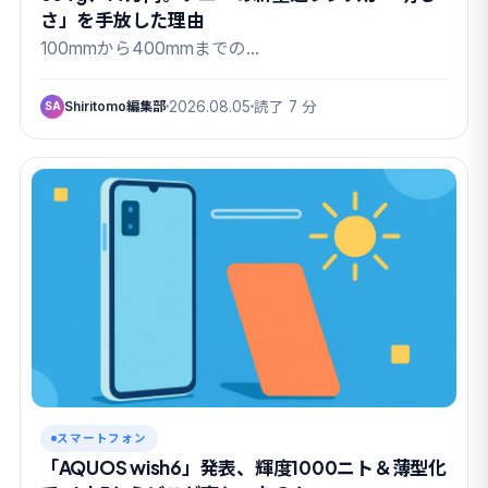
さ」を手放した理由
100mmから400mmまでの…
Shiritomo編集部
2026.08.05
読了 7 分
SA
スマートフォン
「AQUOS wish6」発表、輝度1000ニト＆薄型化