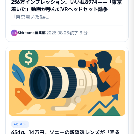
256万インプレッション、いいね8974——「東京
着いた」動画が呼んだVRヘッドセット論争
「東京着いた&#…
Shiritomo編集部
2026.08.06
読了 6 分
SA
カメラ
654g、14万円。ソニーの新望遠レンズが「明る