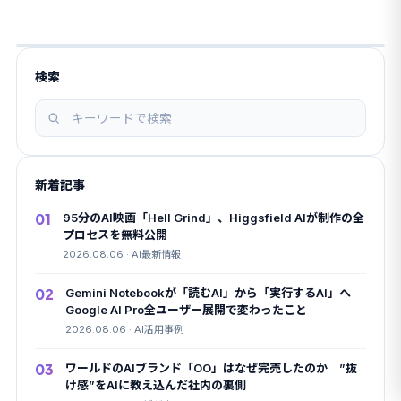
検索
記
事
を
新着記事
検
索
01
95分のAI映画「Hell Grind」、Higgsfield AIが制作の全
プロセスを無料公開
2026.08.06 · AI最新情報
02
Gemini Notebookが「読むAI」から「実行するAI」へ
Google AI Pro全ユーザー展開で変わったこと
2026.08.06 · AI活用事例
03
ワールドのAIブランド「OO」はなぜ完売したのか ”抜
け感”をAIに教え込んだ社内の裏側