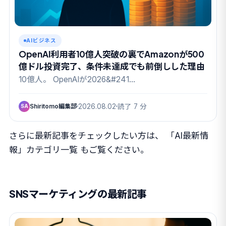
AIビジネス
OpenAI利用者10億人突破の裏でAmazonが500
億ドル投資完了、条件未達成でも前倒しした理由
10億人。 OpenAIが2026&#241…
Shiritomo編集部
2026.08.02
読了 7 分
SA
さらに最新記事をチェックしたい方は、
「AI最新情
報」カテゴリ一覧
もご覧ください。
SNSマーケティングの最新記事