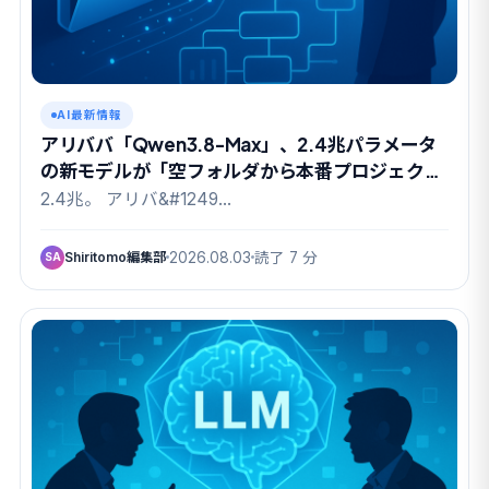
AI最新情報
アリババ「Qwen3.8-Max」、2.4兆パラメータ
の新モデルが「空フォルダから本番プロジェク
ト」を自力構築
2.4兆。 アリバ&#1249…
Shiritomo編集部
2026.08.03
読了 7 分
SA