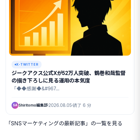
X-TWITTER
ジークアクス公式Xが52万人突破、鶴巻和哉監督
の描き下ろしに見る運用の本気度
「◆◆感謝◆&#967…
Shiritomo編集部
2026.08.05
読了 6 分
SA
「SNSマーケティングの最新記事」の一覧を見る