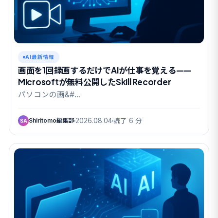
AI最新情報
画面を1回録画するだけでAIが仕事を覚える——
Microsoftが無料公開したSkill Recorder
パソコンの画&#…
Shiritomo編集部
2026.08.04
読了 6 分
SA