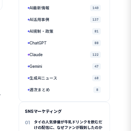
AI最新情報
140
AI活用事例
137
AI規制・政策
81
ChatGPT
88
Claude
122
Gemini
47
生成AIニュース
68
週次まとめ
8
入
SNSマーケティング
01
タイの人気俳優が牛乳ドリンクを飲むだ
けの配信に、なぜファンが殺到したのか