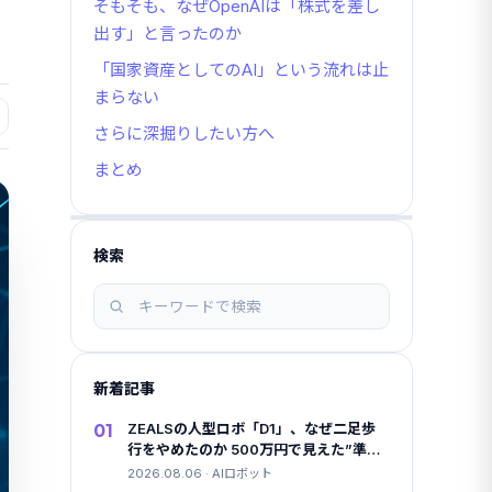
そもそも、なぜOpenAIは「株式を差し
出す」と言ったのか
「国家資産としてのAI」という流れは止
まらない
さらに深掘りしたい方へ
まとめ
検索
記
事
を
検
新着記事
索
01
ZEALSの人型ロボ「D1」、なぜ二足歩
行をやめたのか 500万円で見えた”準国
産”の勝算
2026.08.06 · AIロボット