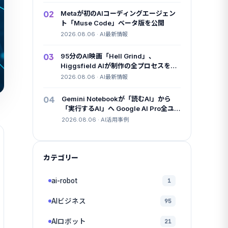
02
Metaが初のAIコーディングエージェン
ト「Muse Code」ベータ版を公開
2026.08.06 · AI最新情報
03
95分のAI映画「Hell Grind」、
Higgsfield AIが制作の全プロセスを無
料公開
2026.08.06 · AI最新情報
04
Gemini Notebookが「読むAI」から
「実行するAI」へ Google AI Pro全ユ
ーザー展開で変わったこと
2026.08.06 · AI活用事例
カテゴリー
ai-robot
1
AIビジネス
95
AIロボット
21