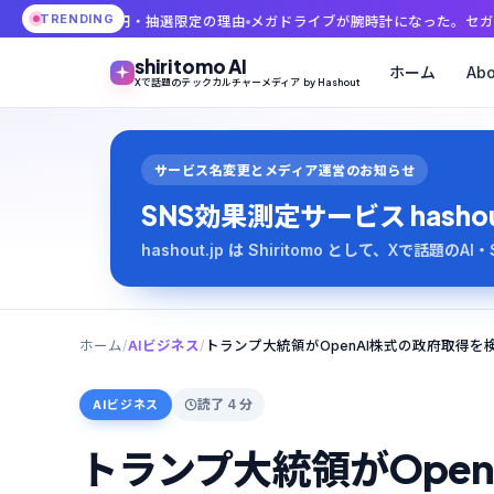
TRENDING
0円・抽選限定の理由
メガドライブが腕時計になった。セガ名機3モデル、価格27
shiritomo AI
ホーム
Abo
Xで話題のテックカルチャーメディア by Hashout
サービス名変更とメディア運営のお知らせ
SNS効果測定サービス hashout は
hashout.jp は Shiritomo として、Xで話題
ホーム
/
AIビジネス
/
読了 4 分
AIビジネス
トランプ大統領がOpe