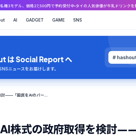
,500円で予約受付中
タイの人気俳優が牛乳ドリンクを飲むだけの配信に、
ut
AI
GADGET
GAME
SNS
# hashou
 Social Report へ
のAI・SNSニュースをお届けします。
トランプ大統領がOpenAI株式の政府取得を検討——「国民をAIのパートナーに」という異例の構想
nAI株式の政府取得を検討—