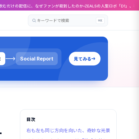
なぜファンが殺到したのか
ZEALSの人型ロボ「D1」、なぜ二足歩行をやめた
⌘K
記
事
を
検
索
t
Social Report
見てみる
目次
—
右も左も同じ方向を向いた、奇妙な光景