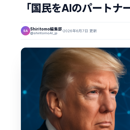
「国民をAIのパートナ
Shiritomo編集部
2026年6月7日 更新
SA
@shiritomoAI_jp