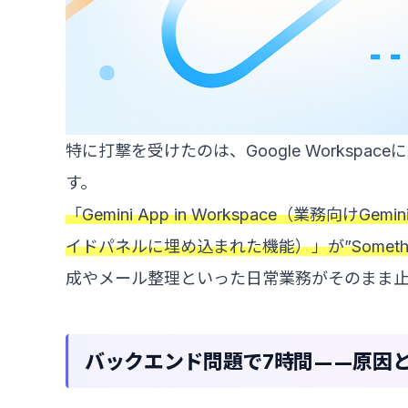
特に打撃を受けたのは、Google Workspa
す。
「Gemini App in Workspace（業務向けGemin
イドパネルに埋め込まれた機能）」が”Somethin
成やメール整理といった日常業務がそのまま
バックエンド問題で7時間——原因