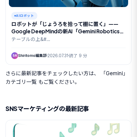
AIロボット
ロボットが「じょうろを拾って棚に置く」——
Google DeepMindの新AI「Gemini Robotics
2」で何が変わったのか
テーブルの上&#…
Shiritomo編集部
2026.07.31
読了 9 分
SA
さらに最新記事をチェックしたい方は、
「Gemini」
カテゴリ一覧
もご覧ください。
SNSマーケティングの最新記事