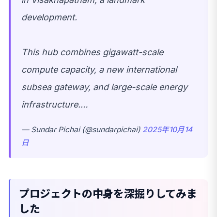
development.
This hub combines gigawatt-scale
compute capacity, a new international
subsea gateway, and large-scale energy
infrastructure.…
— Sundar Pichai (@sundarpichai)
2025年10月14
日
プロジェクトの中身を深掘りしてみま
した