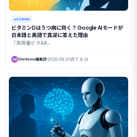
GEMINI
ビタミンDはうつ病に効く？ Google AIモードが
日本語と英語で真逆に答えた理由
「高用量ビタ&#…
Shiritomo編集部
2026.08.01
読了 8 分
SA