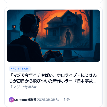
PC-STEAM
「マジで今年イチやばい」ホロライブ・にじさん
じが初日から飛びついた新作ホラー『日本事故物
件監視協会3』の中身
「マジで今年&#…
Shiritomo編集部
2026.08.08
読了 7 分
SA