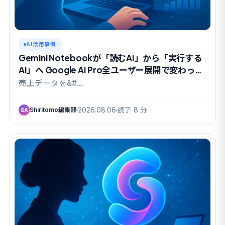
AI活用事例
Gemini Notebookが「読むAI」から「実行する
AI」へ Google AI Pro全ユーザー展開で変わった
こと
売上データを&#…
Shiritomo編集部
2026.08.06
読了 8 分
SA