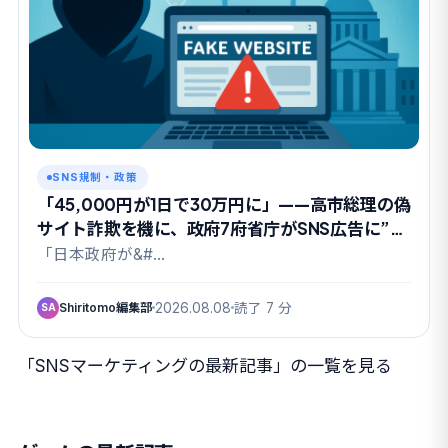
SNS規制・政策
「45,000円が1日で30万円に」——高市総理の偽
サイト詐欺を機に、政府7府省庁がSNS広告に”本
人確認”を要請
「日本政府が&#…
Shiritomo編集部
2026.08.08
読了 7 分
SA
「SNSマーケティングの最新記事」の一覧を見る