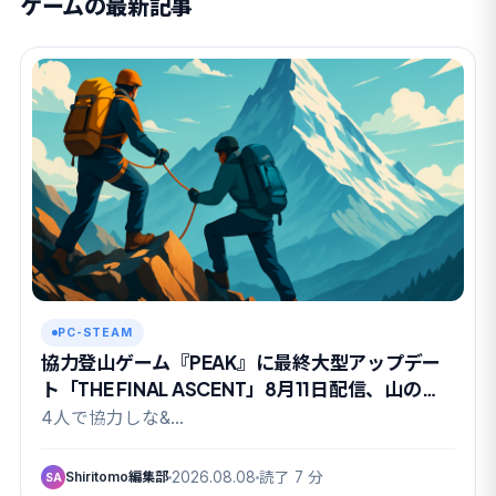
ゲームの最新記事
PC-STEAM
協力登山ゲーム『PEAK』に最終大型アップデー
ト「THE FINAL ASCENT」8月11日配信、山の日
に有終の美か
4人で協力しな&…
Shiritomo編集部
2026.08.08
読了 7 分
SA