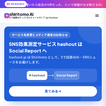
TRENDING
いたら反応が0件だった、という投稿がなぜ刺さるのか
「45,000円が1日
shiritomo AI
Xで話題のテックカルチャーメディア by Hashout
サービス名変更とメディア運営のお知らせ
SNS効果測定サービス hashout は
Social Report へ
hashout.jp は Shiritomo として、Xで話題のAI・SNSニュ
ースをお届けします。
# hashout
Social Report
見てみる