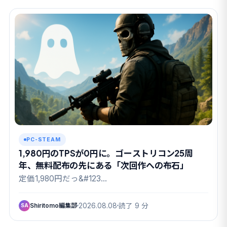
PC-STEAM
1,980円のTPSが0円に。ゴーストリコン25周
年、無料配布の先にある「次回作への布石」
定価1,980円だっ&#123…
Shiritomo編集部
2026.08.08
読了 9 分
SA