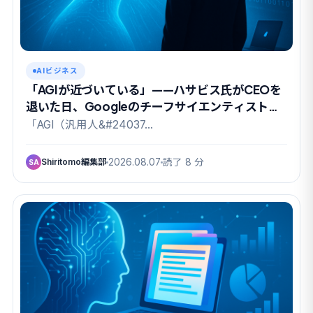
AIビジネス
「AGIが近づいている」——ハサビス氏がCEOを
退いた日、Googleのチーフサイエンティストも
去った
「AGI（汎用人&#24037…
Shiritomo編集部
2026.08.07
読了 8 分
SA