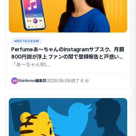
INSTAGRAM
Perfumeあ〜ちゃんのInstagramサブスク、月額
800円説が浮上 ファンの間で登録報告と戸惑いが
交錯
「あ〜ちゃん80…
Shiritomo編集部
2026.08.09
読了 6 分
SA