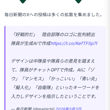
毎日新聞のXへの投稿は多くの拡散を集めました。
「好戦的だ」 陸自部隊のロゴに批判続出
隊員が生成AIで作成
https://t.co/KefTFIip7I
デザインは中隊長や隊員らの意見を踏まえ
て、隊員がチャットGPTで作成。AIに「ゾ
ウ」「マンモス」「かっこいい」「青い炎」
「擬人化」「自衛隊」といったキーワードを
入力しデザインを指示したということです。
— 毎日新聞 (@mainichi)
2026年5月3日