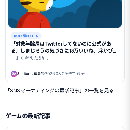
SNS運用TIPS
「対象年齢層はTwitterしてないのに公式があ
る」しまじろうの気づきに13万いいね、浮かび上
がった”親というパトロン”
「よく考えた&#…
Shiritomo編集部
2026.08.09
読了 6 分
SA
「SNSマーケティングの最新記事」の一覧を見る
ゲームの最新記事