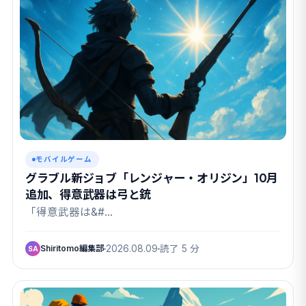
モバイルゲーム
グラブル新ジョブ「レンジャー・オリジン」10月
追加、得意武器は弓と銃
「得意武器は&#…
Shiritomo編集部
2026.08.09
読了 5 分
SA