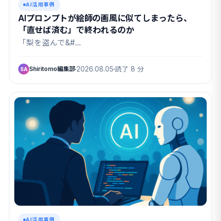
AI活用事例
AIプロンプトが絵師の画風に似てしまったら、
「直せば済む」で終われるのか
「梨を盗んで&#…
Shiritomo編集部
2026.08.05
読了 8 分
SA
AI活用事例