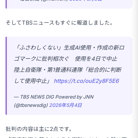
そしてTBSニュースもすぐに報道しました。
「ふさわしくない」生成AI使用・作成の新ロ
ゴマークに批判相次ぐ 使用を4日で中止
陸上自衛隊・第1普通科連隊「総合的に判断
して使用中止」
https://t.co/ouE2y8F5E6
— TBS NEWS DIG Powered by JNN
(@tbsnewsdig)
2026年5月4日
批判の内容は主に2点です。