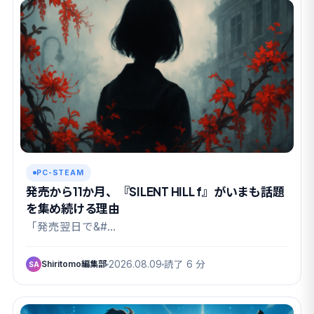
PC-STEAM
発売から11か月、『SILENT HILL f』がいまも話題
を集め続ける理由
「発売翌日で&#…
Shiritomo編集部
2026.08.09
読了 6 分
SA