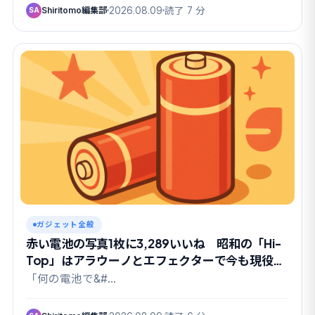
Shiritomo編集部
2026.08.09
読了 7 分
SA
ガジェット全般
赤い電池の写真1枚に3,289いいね 昭和の「Hi-
Top」はアラウーノとエフェクターで今も現役だ
った
「何の電池で&#…