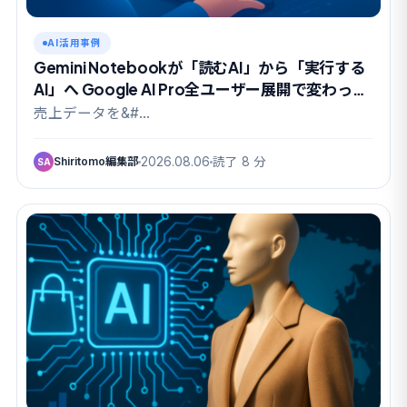
AI活用事例
Gemini Notebookが「読むAI」から「実行する
AI」へ Google AI Pro全ユーザー展開で変わった
こと
売上データを&#…
Shiritomo編集部
2026.08.06
読了 8 分
SA