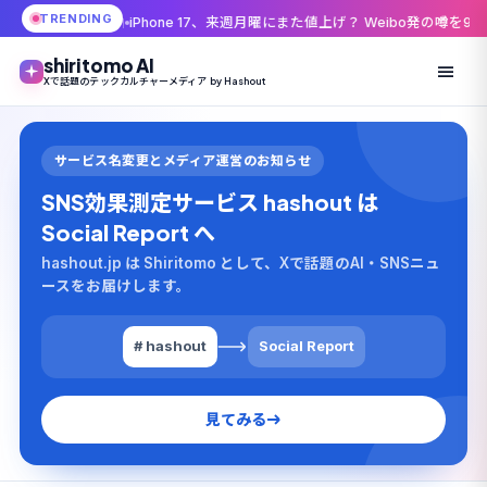
TRENDING
由
iPhone 17、来週月曜にまた値上げ？ Weibo発の噂を9to5Macが伝えた理由
shiritomo AI
Xで話題のテックカルチャーメディア by Hashout
サービス名変更とメディア運営のお知らせ
SNS効果測定サービス hashout は
Social Report へ
hashout.jp は Shiritomo として、Xで話題のAI・SNSニュ
ースをお届けします。
# hashout
Social Report
見てみる