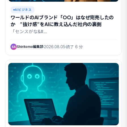
AIビジネス
ワールドのAIブランド「OO」はなぜ完売したの
か ”抜け感”をAIに教え込んだ社内の裏側
「センスがな&#…
Shiritomo編集部
2026.08.05
読了 6 分
SA