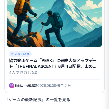
PC-STEAM
協力登山ゲーム『PEAK』に最終大型アップデー
ト「THE FINAL ASCENT」8月11日配信、山の日
に有終の美か
4人で協力しな&…
Shiritomo編集部
2026.08.08
読了 7 分
SA
「ゲームの最新記事」の一覧を見る