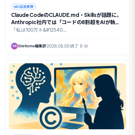
AI活用事例
Claude CodeのCLAUDE.md・Skillsが話題に。
Anthropic社内では「コードの8割超をAIが執
筆」の実態も
「私は100万ト&#12540…
Shiritomo編集部
2026.08.05
読了 9 分
SA