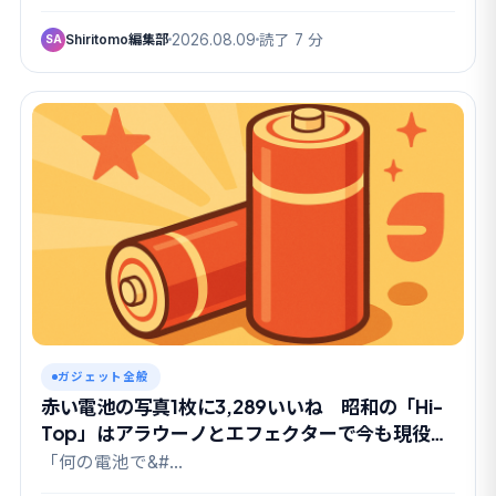
Shiritomo編集部
2026.08.09
読了 7 分
SA
ガジェット全般
赤い電池の写真1枚に3,289いいね 昭和の「Hi-
Top」はアラウーノとエフェクターで今も現役だ
った
「何の電池で&#…