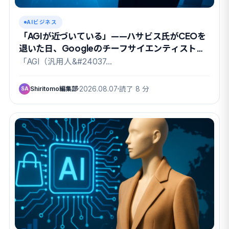
AIビジネス
「AGIが近づいている」——ハサビス氏がCEOを
退いた日、Googleのチーフサイエンティストも
去った
「AGI（汎用人&#24037…
Shiritomo編集部
2026.08.07
読了 8 分
SA