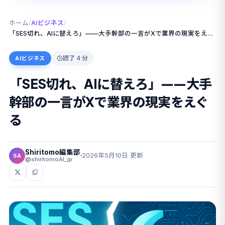
ホーム
/
AIビジネス
/
「SES切れ、AIに替えろ」——大手幹部の一言がXで業界の現実をえぐる
読了 4 分
AIビジネス
「SES切れ、AIに替えろ」——大手
幹部の一言がXで業界の現実をえぐ
る
Shiritomo編集部
2026年5月10日 更新
SA
@shiritomoAI_jp