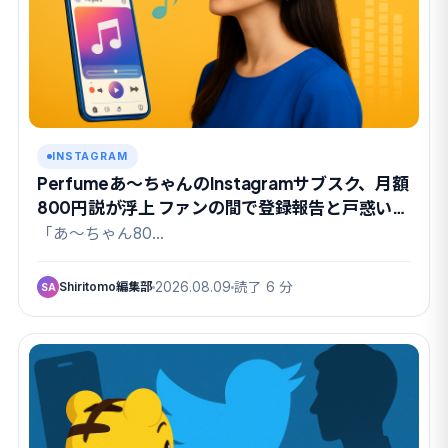
INSTAGRAM
Perfumeあ〜ちゃんのInstagramサブスク、月額
800円説が浮上 ファンの間で登録報告と戸惑いが
交錯
「あ〜ちゃん80…
Shiritomo編集部
2026.08.09
読了 6 分
SA