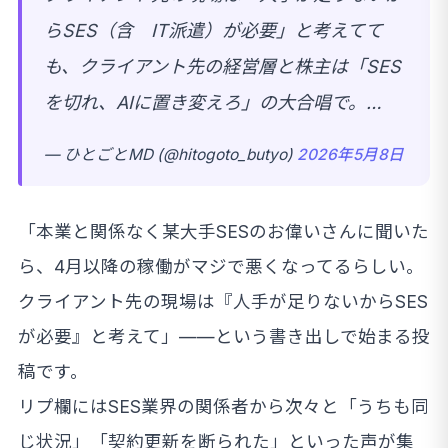
らSES（含 IT派遣）が必要」と考えてて
も、クライアント先の経営層と株主は「SES
を切れ、AIに置き変えろ」の大合唱で。…
— ひとごとMD (@hitogoto_butyo)
2026年5月8日
「本業と関係なく某大手SESのお偉いさんに聞いた
ら、4月以降の稼働がマジで悪くなってるらしい。
クライアント先の現場は『人手が足りないからSES
が必要』と考えて」——という書き出しで始まる投
稿です。
リプ欄にはSES業界の関係者から次々と「うちも同
じ状況」「契約更新を断られた」といった声が集