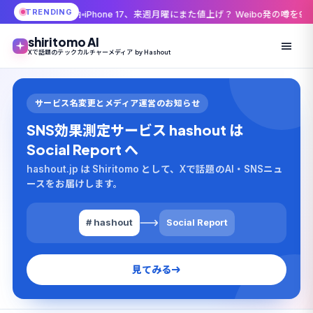
TRENDING
由
iPhone 17、来週月曜にまた値上げ？ Weibo発の噂を9to5Macが伝えた理
shiritomo AI
Xで話題のテックカルチャーメディア by Hashout
サービス名変更とメディア運営のお知らせ
SNS効果測定サービス hashout は
Social Report へ
hashout.jp は Shiritomo として、Xで話題のAI・SNSニュ
ースをお届けします。
# hashout
Social Report
見てみる