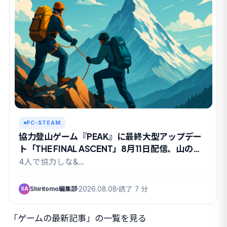
PC-STEAM
協力登山ゲーム『PEAK』に最終大型アップデー
ト「THE FINAL ASCENT」8月11日配信、山の日
に有終の美か
4人で協力しな&…
Shiritomo編集部
2026.08.08
読了 7 分
SA
「ゲームの最新記事」の一覧を見る