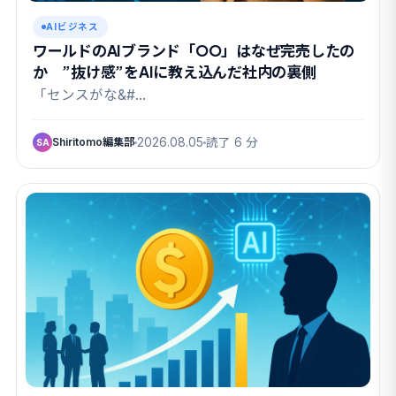
AIビジネス
ワールドのAIブランド「OO」はなぜ完売したの
か ”抜け感”をAIに教え込んだ社内の裏側
「センスがな&#…
Shiritomo編集部
2026.08.05
読了 6 分
SA