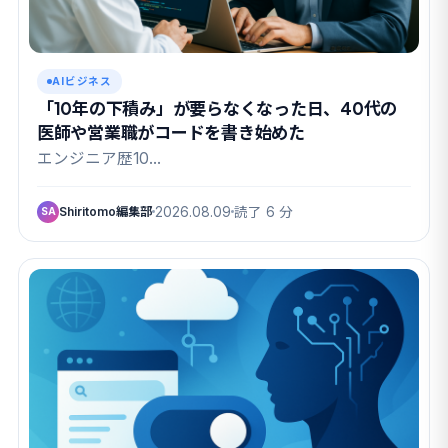
AIビジネス
「10年の下積み」が要らなくなった日、40代の
医師や営業職がコードを書き始めた
エンジニア歴10…
Shiritomo編集部
2026.08.09
読了 6 分
SA