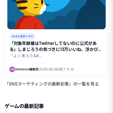
SNS運用TIPS
「対象年齢層はTwitterしてないのに公式があ
る」しまじろうの気づきに13万いいね、浮かび上
がった”親というパトロン”
「よく考えた&#…
Shiritomo編集部
2026.08.09
読了 6 分
SA
「SNSマーケティングの最新記事」の一覧を見る
ゲームの最新記事