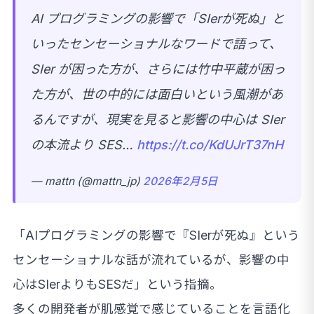
AI プログラミングの影響で「SIerが死ぬ」と
いったセンセーショナルなワードで語って、
SIer が困った方が、さらには竹中平蔵が困っ
た方が、世の中的には面白いという風潮があ
るんですが、現実を見ると影響の中心は SIer
の本流より SES…
https://t.co/KdUJrT37nH
— mattn (@mattn_jp)
2026年2月5日
「AIプログラミングの影響で『SIerが死ぬ』という
センセーショナルな話が流れているが、影響の中
心はSIerよりもSESだ」という指摘。
多くの開発者が肌感覚で感じていることを言語化