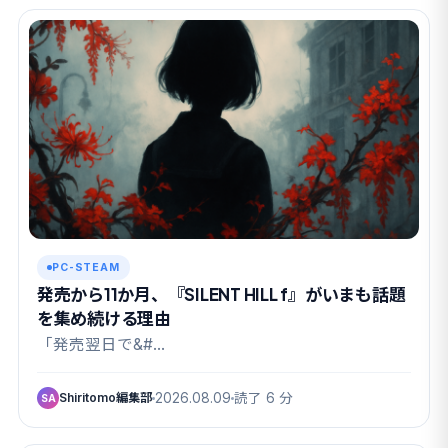
PC-STEAM
発売から11か月、『SILENT HILL f』がいまも話題
を集め続ける理由
「発売翌日で&#…
Shiritomo編集部
2026.08.09
読了 6 分
SA