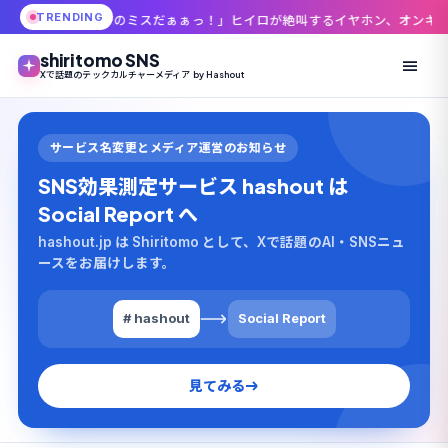
TRENDING
スだぁぁっ！」ヒイロが絶叫するイヤホン、オンキヨー×ガンダムWコラボが
shiritomo SNS
Xで話題のテックカルチャーメディア by Hashout
サービス名変更とメディア運営のお知らせ
SNS効果測定サービス hashout は
Social Report へ
hashout.jp は Shiritomo として、Xで話題のAI・SNSニュ
ースをお届けします。
# hashout
Social Report
見てみる