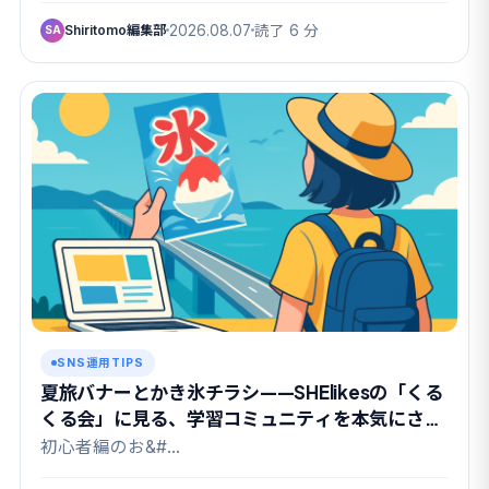
Shiritomo編集部
2026.08.07
読了 6 分
SA
SNS運用TIPS
夏旅バナーとかき氷チラシ——SHElikesの「くる
くる会」に見る、学習コミュニティを本気にさせ
る課題設計
初心者編のお&#…