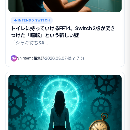
NINTENDO SWITCH
トイレに持っていけるFF14。Switch 2版が突き
つけた「暗転」という新しい壁
「シャキ待ち&#…
Shiritomo編集部
2026.08.07
読了 7 分
SA