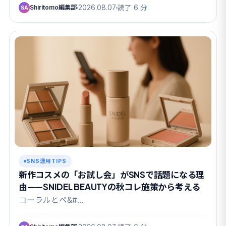
Shiritomo編集部
2026.08.07
読了 6 分
SA
SNS運用TIPS
新作コスメの「お試し会」がSNSで話題になる理
由——SNIDEL BEAUTYの秋コレ施策から考える
コーラルとペ&#…