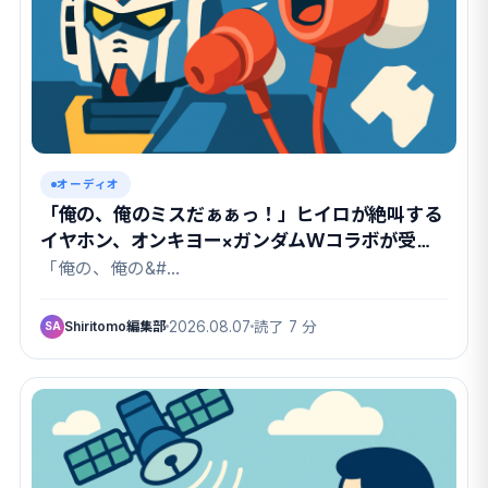
オーディオ
「俺の、俺のミスだぁぁっ！」ヒイロが絶叫する
イヤホン、オンキヨー×ガンダムWコラボが受注
開始
「俺の、俺の&#…
Shiritomo編集部
2026.08.07
読了 7 分
SA