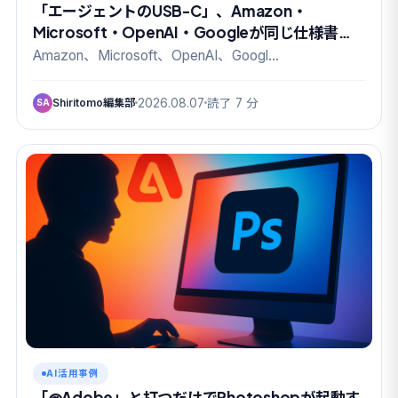
「エージェントのUSB-C」、Amazon・
Microsoft・OpenAI・Googleが同じ仕様書に
名を連ねた
Amazon、Microsoft、OpenAI、Googl…
Shiritomo編集部
2026.08.07
読了 7 分
SA
AI活用事例
「@Adobe」と打つだけでPhotoshopが起動す