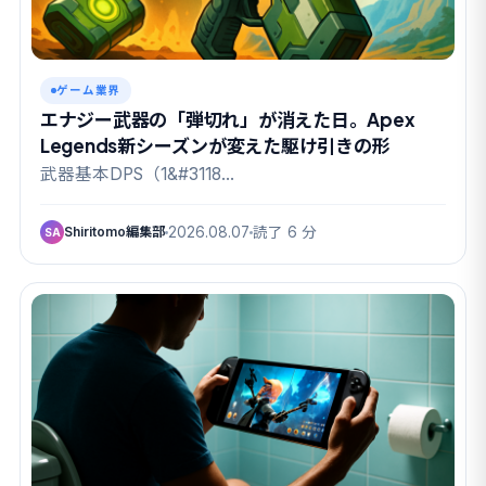
ゲーム業界
エナジー武器の「弾切れ」が消えた日。Apex
Legends新シーズンが変えた駆け引きの形
武器基本DPS（1&#3118…
Shiritomo編集部
2026.08.07
読了 6 分
SA