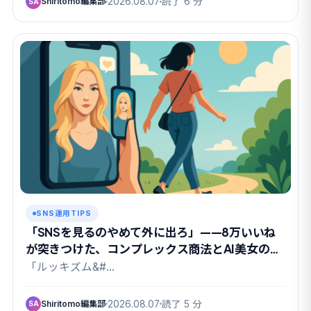
Shiritomo編集部
2026.08.07
読了 6 分
SA
SNS運用TIPS
「SNSを見るのやめて外に出ろ」——8万いいね
が突きつけた、コンプレックス商法とAI美女の関
係
「ルッキズム&#…
Shiritomo編集部
2026.08.07
読了 5 分
SA