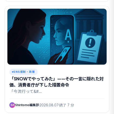
SNS規制・政策
「SNOWでやってみた」——その一言に隠れた対
価、消費者庁が下した措置命令
「今流行って&#…
Shiritomo編集部
2026.08.07
読了 7 分
SA