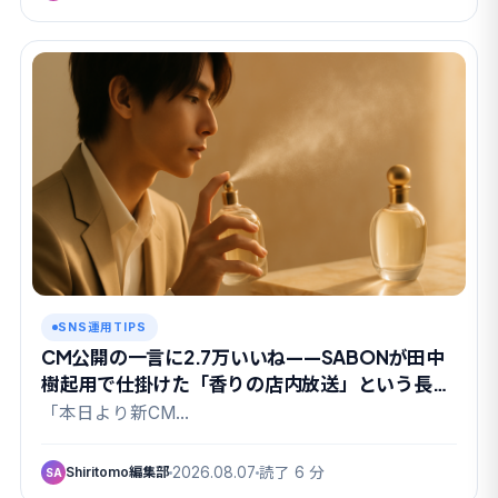
SNS運用TIPS
CM公開の一言に2.7万いいね——SABONが田中
樹起用で仕掛けた「香りの店内放送」という長期
戦
「本日より新CM…
Shiritomo編集部
2026.08.07
読了 6 分
SA