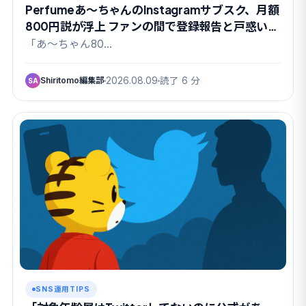
Perfumeあ〜ちゃんのInstagramサブスク、月額
800円説が浮上 ファンの間で登録報告と戸惑いが
交錯
「あ〜ちゃん80…
Shiritomo編集部
2026.08.09
読了 6 分
SA
SNS運用TIPS