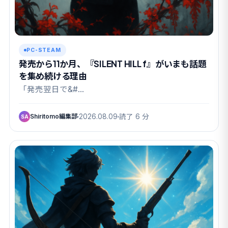
PC-STEAM
発売から11か月、『SILENT HILL f』がいまも話題
を集め続ける理由
「発売翌日で&#…
Shiritomo編集部
2026.08.09
読了 6 分
SA