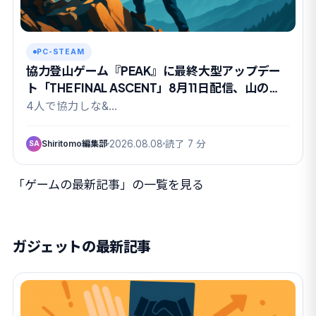
PC-STEAM
協力登山ゲーム『PEAK』に最終大型アップデー
ト「THE FINAL ASCENT」8月11日配信、山の日
に有終の美か
4人で協力しな&…
Shiritomo編集部
2026.08.08
読了 7 分
SA
「ゲームの最新記事」の一覧を見る
ガジェットの最新記事