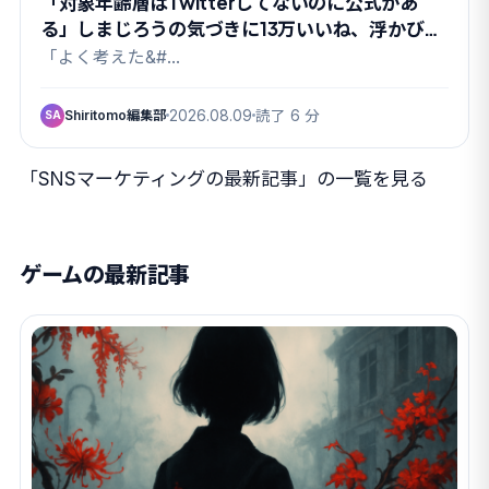
「対象年齢層はTwitterしてないのに公式があ
る」しまじろうの気づきに13万いいね、浮かび上
がった”親というパトロン”
「よく考えた&#…
Shiritomo編集部
2026.08.09
読了 6 分
SA
「SNSマーケティングの最新記事」の一覧を見る
ゲームの最新記事