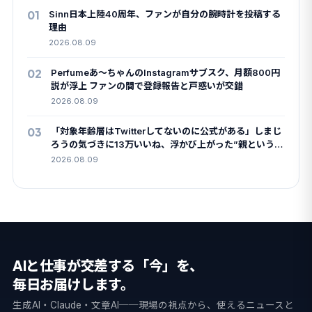
01
Sinn日本上陸40周年、ファンが自分の腕時計を投稿する
理由
2026.08.09
02
Perfumeあ〜ちゃんのInstagramサブスク、月額800円
説が浮上 ファンの間で登録報告と戸惑いが交錯
2026.08.09
03
「対象年齢層はTwitterしてないのに公式がある」しまじ
ろうの気づきに13万いいね、浮かび上がった”親というパ
トロン”
2026.08.09
AIと仕事が交差する「今」を、
毎日お届けします。
生成AI・Claude・文章AI──現場の視点から、使えるニュースと