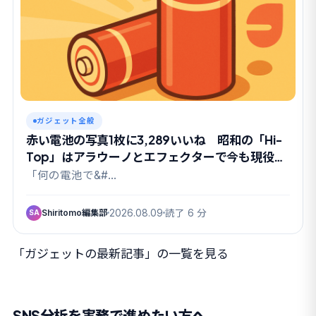
ガジェット全般
赤い電池の写真1枚に3,289いいね 昭和の「Hi-
Top」はアラウーノとエフェクターで今も現役だ
った
「何の電池で&#…
Shiritomo編集部
2026.08.09
読了 6 分
SA
「ガジェットの最新記事」の一覧を見る
SNS分析を実務で進めたい方へ