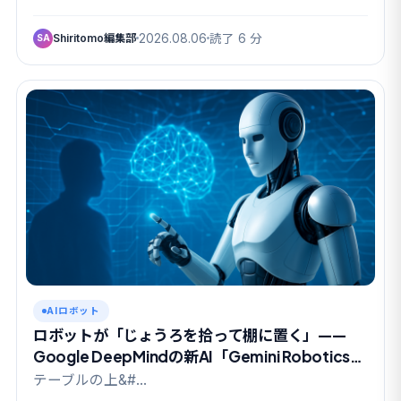
Shiritomo編集部
2026.08.06
読了 6 分
SA
AIロボット
ロボットが「じょうろを拾って棚に置く」——
Google DeepMindの新AI「Gemini Robotics
2」で何が変わったのか
テーブルの上&#…