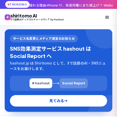
TRENDING
が揺れる理由
iPhone 17、来週月曜にまた値上げ？ Weibo発の噂を9to5Ma
shiritomo AI
Xで話題のテックカルチャーメディア by Hashout
サービス名変更とメディア運営のお知らせ
SNS効果測定サービス hashout は
Social Report へ
hashout.jp は Shiritomo として、Xで話題のAI・SNSニュ
ースをお届けします。
# hashout
Social Report
見てみる