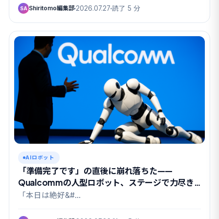
Shiritomo編集部
2026.07.27
読了 5 分
SA
AIロボット
「準備完了です」の直後に崩れ落ちた——
Qualcommの人型ロボット、ステージで力尽き
る
「本日は絶好&#…