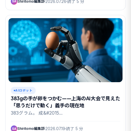
Shiritomo編集部
2026.07.26
読了 5 分
SA
AIロボット
383gの手が卵をつかむ——上海のAI大会で見えた
「思うだけで動く」義手の現在地
383グラム。 成&#2015…
Shiritomo編集部
2026.07.19
読了 5 分
SA