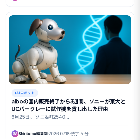
AIロボット
aiboの国内販売終了から3週間、ソニーが東大と
UCバークレーに試作機を貸し出した理由
6月25日、ソニ&#12540…
Shiritomo編集部
2026.07.18
読了 5 分
SA