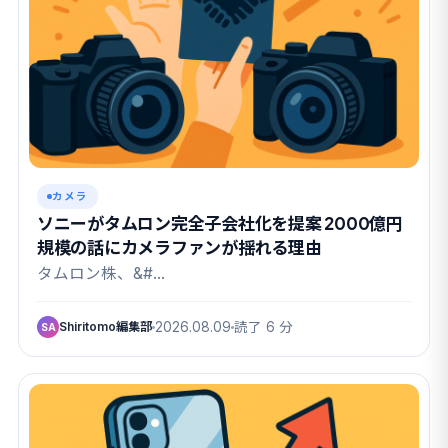
カメラ
ソニーがタムロン完全子会社化を提案 2000億円
規模の話にカメラファンが揺れる理由
タムロン株、&#…
Shiritomo編集部
2026.08.09
読了 6 分
SA