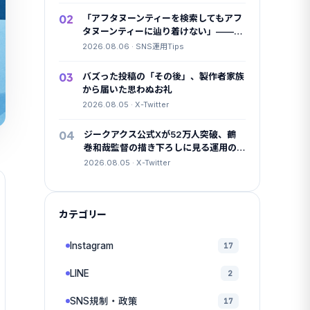
02
「アフタヌーンティーを検索してもアフ
タヌーンティーに辿り着けない」——
4.3万いいねが共感したX検索のクセ
2026.08.06 · SNS運用Tips
03
バズった投稿の「その後」、製作者家族
から届いた思わぬお礼
2026.08.05 · X-Twitter
04
ジークアクス公式Xが52万人突破、鶴
巻和哉監督の描き下ろしに見る運用の
本気度
2026.08.05 · X-Twitter
カテゴリー
Instagram
17
LINE
2
SNS規制・政策
17