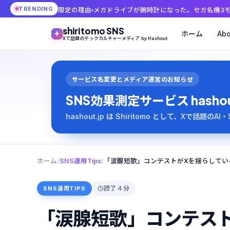
TRENDING
選限定の理由
メガドライブが腕時計になった。セガ名機3モデル、価格27,500
shiritomo SNS
ホーム
Abo
Xで話題のテックカルチャーメディア by Hashout
サービス名変更とメディア運営のお知らせ
SNS効果測定サービス hashout は
hashout.jp は Shiritomo として、Xで話題
ホーム
/
SNS運用Tips
/
読了 4 分
SNS運用TIPS
「涙腺短歌」コンテス