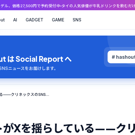
円で予約受付中
タイの人気俳優が牛乳ドリンクを飲むだけの配信に、なぜフ
ut
AI
GADGET
GAME
SNS
# hashou
 Social Report へ
のAI・SNSニュースをお届けします。
「涙腺短歌」コンテストがXを揺らしている——クリネックスのSNSキャンペーンから学ぶUGC設計の妙
トがXを揺らしている——ク