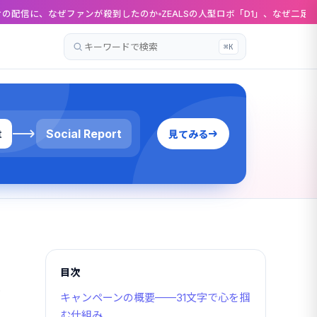
ァンが殺到したのか
ZEALSの人型ロボ「D1」、なぜ二足歩行をやめたのか 5
⌘K
記
事
を
検
索
t
Social Report
見てみる
目次
リ
キャンペーンの概要——31文字で心を掴
む仕組み