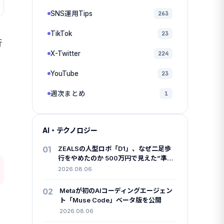
SNS運用Tips
263
TikTok
23
行
X-Twitter
224
YouTube
23
週次まとめ
1
AI・テクノロジー
01
ZEALSの人型ロボ「D1」、なぜ二足歩
行をやめたのか 500万円で見えた”準国
産”の勝算
2026.08.06
02
Metaが初のAIコーディングエージェン
ト「Muse Code」ベータ版を公開
2026.08.06