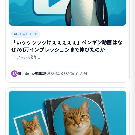
X-TWITTER
「いッッッッッけぇぇぇぇぇ」ペンギン動画はな
ぜ761万インプレッションまで伸びたのか
「いｯｯｯｯ&#…
Shiritomo編集部
2026.08.07
読了 7 分
SA