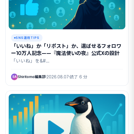
SNS運用TIPS
「いいね」か「リポスト」か、選ばせるフォロワ
ー10万人記念——『魔法使いの夜』公式Xの設計
「いいね」を&#…
Shiritomo編集部
2026.08.07
読了 6 分
SA