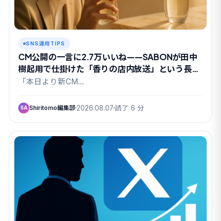
SNS運用TIPS
CM公開の一言に2.7万いいね——SABONが田中
樹起用で仕掛けた「香りの店内放送」という長期
戦
「本日より新CM…
Shiritomo編集部
2026.08.07
読了 6 分
SA