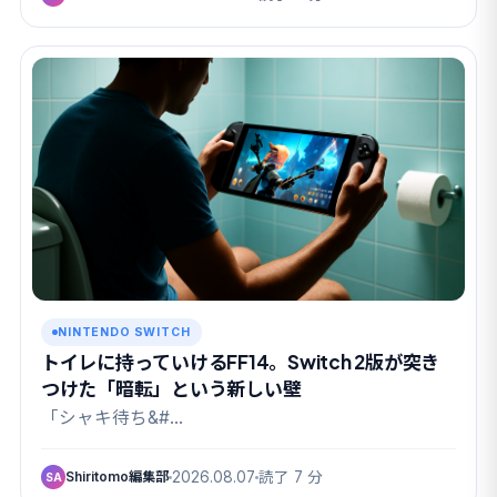
NINTENDO SWITCH
トイレに持っていけるFF14。Switch 2版が突き
つけた「暗転」という新しい壁
「シャキ待ち&#…
Shiritomo編集部
2026.08.07
読了 7 分
SA