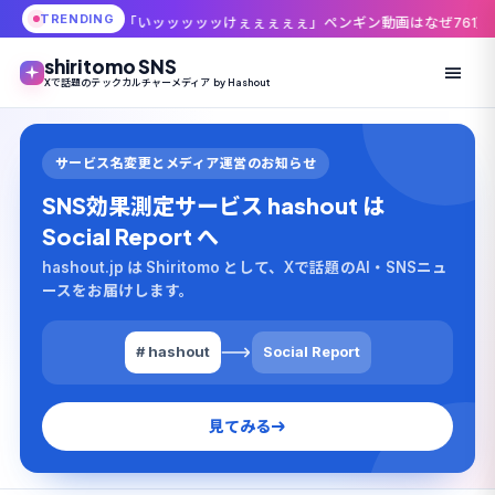
TRENDING
いッッッッッけぇぇぇぇぇ」ペンギン動画はなぜ761万インプレッションま
shiritomo SNS
Xで話題のテックカルチャーメディア by Hashout
サービス名変更とメディア運営のお知らせ
SNS効果測定サービス hashout は
Social Report へ
hashout.jp は Shiritomo として、Xで話題のAI・SNSニュ
ースをお届けします。
# hashout
Social Report
見てみる