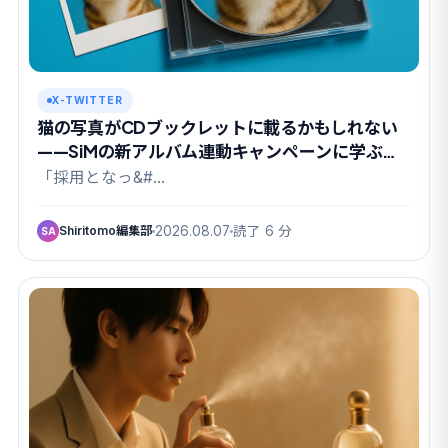
X-TWITTER
猫の写真がCDブックレットに載るかもしれない
——SiMの新アルバム連動キャンペーンに学ぶ
UGC設計
「採用となっ&#…
Shiritomo編集部
2026.08.07
読了 6 分
SA