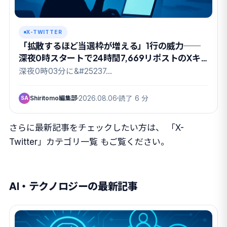
X-TWITTER
「拡散するほど当選枠が増える」1行の威力──
深夜0時スタートで24時間7,669リポストのXキ
ャンペーン
深夜0時03分に&#25237…
Shiritomo編集部
2026.08.06
読了 6 分
SA
さらに最新記事をチェックしたい方は、
「X-
Twitter」カテゴリ一覧
もご覧ください。
AI・テクノロジーの最新記事