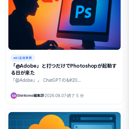
AI活用事例
「@Adobe」と打つだけでPhotoshopが起動す
る日が来た
「@Adobe」。 ChatGPTの&#20…
Shiritomo編集部
2026.08.07
読了 5 分
SA