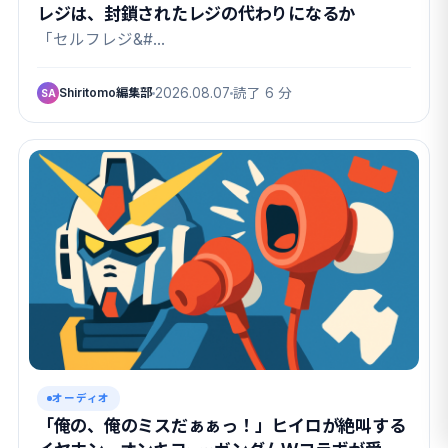
レジは、封鎖されたレジの代わりになるか
「セルフレジ&#…
Shiritomo編集部
2026.08.07
読了 6 分
SA
オーディオ
「俺の、俺のミスだぁぁっ！」ヒイロが絶叫する