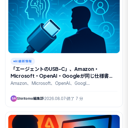
AI最新情報
「エージェントのUSB-C」、Amazon・
Microsoft・OpenAI・Googleが同じ仕様書に
名を連ねた
Amazon、Microsoft、OpenAI、Googl…
Shiritomo編集部
2026.08.07
読了 7 分
SA