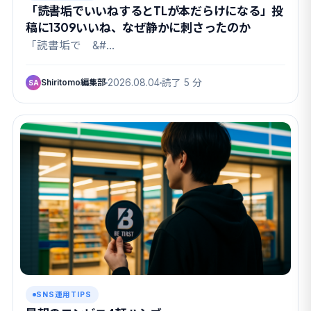
「読書垢でいいねするとTLが本だらけになる」投
稿に1309いいね、なぜ静かに刺さったのか
「読書垢で &#…
Shiritomo編集部
2026.08.04
読了 5 分
SA
SNS運用TIPS