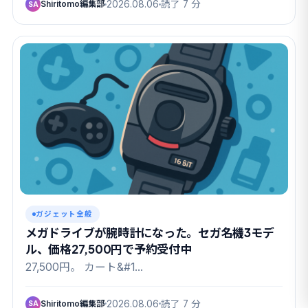
Shiritomo編集部
2026.08.06
読了 7 分
SA
ガジェット全般
メガドライブが腕時計になった。セガ名機3モデ
ル、価格27,500円で予約受付中
27,500円。 カート&#1…
Shiritomo編集部
2026.08.06
読了 7 分
SA