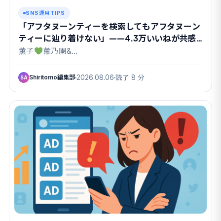
SNS運用TIPS
「アフタヌーンティーを検索してもアフタヌーン
ティーに辿り着けない」——4.3万いいねが共感
したX検索のクセ
薫子
薫乃園&…
Shiritomo編集部
2026.08.06
読了 8 分
SA