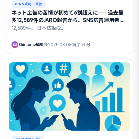
SNS規制・政策
ネット広告の苦情が初めて6割超えに——過去最
多12,589件のJARO報告から、SNS広告運用者が
読み取るべきこと
12,589件。 日本広&#2…
Shiritomo編集部
2026.08.05
読了 6 分
SA