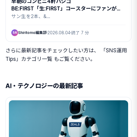
早朝のコンビニ4軒ハシゴ
BE:FIRST「生:FIRST」コースターにファンが殺
到したワケ
サン生を2本、&…
Shiritomo編集部
2026.08.04
読了 7 分
SA
さらに最新記事をチェックしたい方は、
「SNS運用
Tips」カテゴリ一覧
もご覧ください。
AI・テクノロジーの最新記事