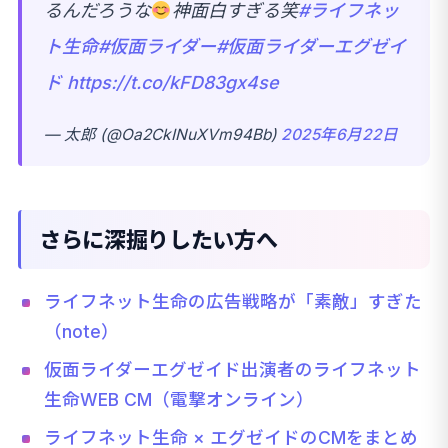
るんだろうな
神面白すぎる笑
#ライフネッ
ト生命
#仮面ライダー
#仮面ライダーエグゼイ
ド
https://t.co/kFD83gx4se
— 太郎 (@Oa2CkINuXVm94Bb)
2025年6月22日
さらに深掘りしたい方へ
ライフネット生命の広告戦略が「素敵」すぎた
（note）
仮面ライダーエグゼイド出演者のライフネット
生命WEB CM（電撃オンライン）
ライフネット生命 × エグゼイドのCMをまとめ