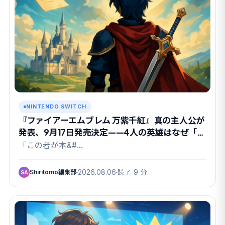
NINTENDO SWITCH
『ファイアーエムブレム 万紫千紅』真の主人公が
発表、9月17日発売決定——4人の英雄はなぜ「も
ういない」のか
「この者が本&#…
Shiritomo編集部
2026.08.06
読了 9 分
SA