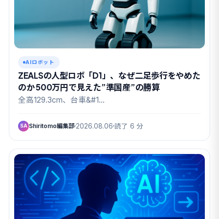
AIロボット
ZEALSの人型ロボ「D1」、なぜ二足歩行をやめた
のか 500万円で見えた”準国産”の勝算
全高129.3cm、台車&#1…
Shiritomo編集部
2026.08.06
読了 6 分
SA