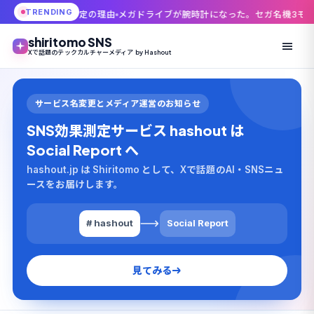
TRENDING
限定の理由
メガドライブが腕時計になった。セガ名機3モデル、価格27,500円
shiritomo SNS
Xで話題のテックカルチャーメディア by Hashout
サービス名変更とメディア運営のお知らせ
SNS効果測定サービス hashout は
Social Report へ
hashout.jp は Shiritomo として、Xで話題のAI・SNSニュ
ースをお届けします。
# hashout
Social Report
見てみる