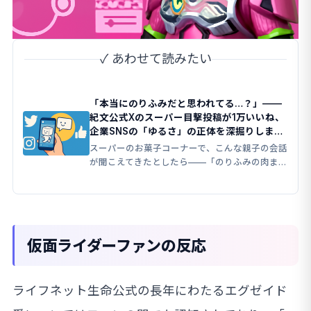
✓ あわせて読みたい
「本当にのりふみだと思われてる…？」——
紀文公式Xのスーパー目撃投稿が1万いいね、
企業SNSの「ゆるさ」の正体を深掘りしまし
た
スーパーのお菓子コーナーで、こんな親子の会話
が聞こえてきたとしたら——「のりふみの肉ま
ん、持ってきていいよ」
仮面ライダーファンの反応
ライフネット生命公式の長年にわたるエグゼイド